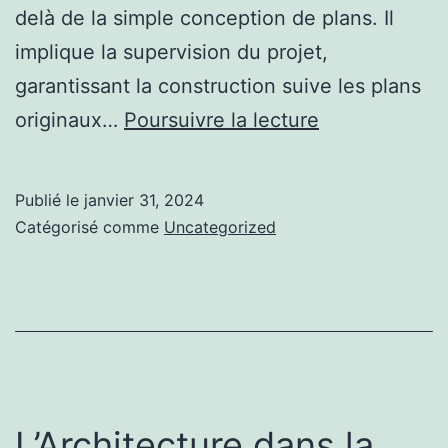
delà de la simple conception de plans. Il
implique la supervision du projet,
garantissant la construction suive les plans
Architecture
originaux…
Poursuivre la lecture
Durable
:
Publié le
janvier 31, 2024
La
Catégorisé comme
Uncategorized
Vision
de
l’Architecte
pour
un
Avenir
L’Architecture dans la