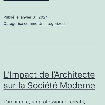
:
Le
Publié le
janvier 31, 2024
Métier
Catégorisé comme
Uncategorized
de
Concevoir
des
Bâtiments
Qui
Inspirent
L’Impact de l’Architecte
sur la Société Moderne
L’architecte, un professionnel créatif,