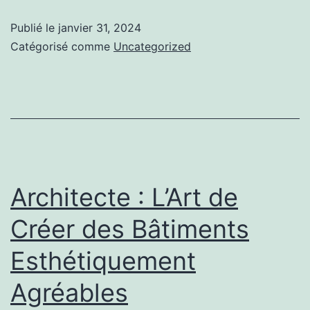
Le
Publié le
janvier 31, 2024
Métier
Catégorisé comme
Uncategorized
de
Créer
des
Bâtiments
Fonctionnels
et
Architecte : L’Art de
Beau
Créer des Bâtiments
Esthétiquement
Agréables