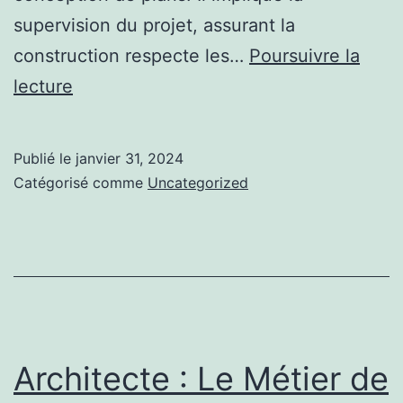
supervision du projet, assurant la
construction respecte les…
Poursuivre la
Le
lecture
Pouvoir
de
Publié le
janvier 31, 2024
l’Architecte
Catégorisé comme
Uncategorized
sur
la
Société
Moderne
Architecte : Le Métier de