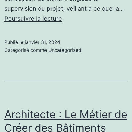
supervision du projet, veillant à ce que la…
L’Architecture
Poursuivre la lecture
dans
la
Publié le
janvier 31, 2024
Ville
Catégorisé comme
Uncategorized
Moderne
:
Créer
des
Espaces
Publics
Architecte : Le Métier de
Vivants
Créer des Bâtiments