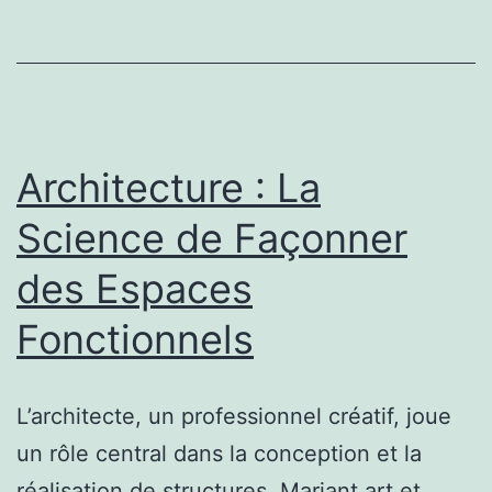
de
l’Architecte
pour
un
Avenir
Architecture : La
Écologique
Science de Façonner
des Espaces
Fonctionnels
L’architecte, un professionnel créatif, joue
un rôle central dans la conception et la
réalisation de structures. Mariant art et