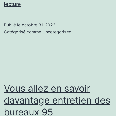
Zoom
lecture
sur
nettoyage
Publié le
octobre 31, 2023
des
Catégorisé comme
Uncategorized
locaux
95
Vous allez en savoir
davantage entretien des
bureaux 95