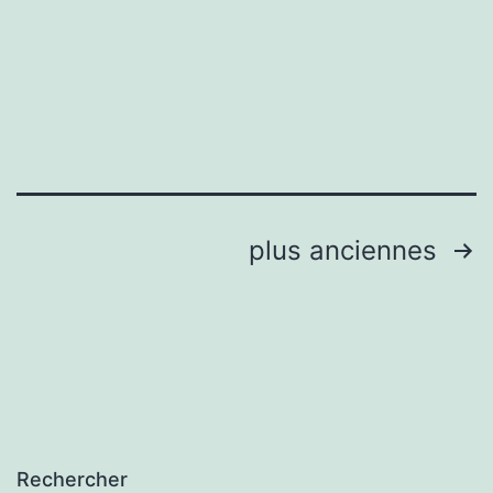
geneve
Pagination
plus anciennes
des
publications
Rechercher