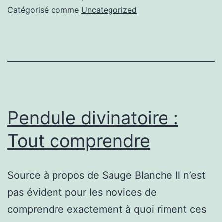
savoir
Catégorisé comme
Uncategorized
davantage
entretien
des
bureaux
95
Pendule divinatoire :
Tout comprendre
Source à propos de Sauge Blanche Il n’est
pas évident pour les novices de
comprendre exactement à quoi riment ces