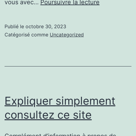
Ce
vous avec…
Poursuivre la lecture
que
vous
Publié le
octobre 30, 2023
voulez
Catégorisé comme
Uncategorized
savoir
sur
Pendule
de
radiesthésie
Expliquer simplement
consultez ce site
Complément d’information à propos de