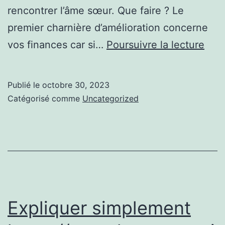
rencontrer l’âme sœur. Que faire ? Le
premier charnière d’amélioration concerne
Vou
vos finances car si…
Poursuivre la lecture
alle
tout
Publié le
octobre 30, 2023
savo
Catégorisé comme
Uncategorized
dom
base
Expliquer simplement