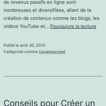
de revenus passifs en ligne sont
nombreuses et diversifiées, allant de la
création de contenus comme les blogs, les
Rev
vidéos YouTube et…
Poursuivre la lecture
Pass
en
Publié le
août 30, 2025
Lign
Catégorisé comme
Uncategorized
:
Votr
Plan
pou
une
Sécu
Conseils pour Créer un