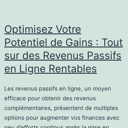
pour
une
Sécurit
Optimisez Votre
Financi
Potentiel de Gains : Tout
Durable
sur des Revenus Passifs
en Ligne Rentables
Les revenus passifs en ligne, un moyen
efficace pour obtenir des revenus
complémentaires, présentent de multiples
options pour augmenter vos finances avec
peu d’efforts continus après la mise en