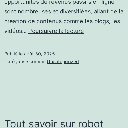
opportunités de revenus passifs en ligne
sont nombreuses et diversifiées, allant de la
création de contenus comme les blogs, les
Astuces
vidéos…
Poursuivre la lecture
pour
Développer
Publié le
août 30, 2025
un
Catégorisé comme
Uncategorized
Empire
de
Revenus
Passifs
en
Ligne
Tout savoir sur robot
Facilement