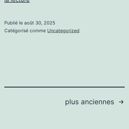
allez
en
Publié le
août 30, 2025
savoir
Catégorisé comme
Uncategorized
plus
Tout
savoir
ici
Pagination
plus anciennes
des
publications