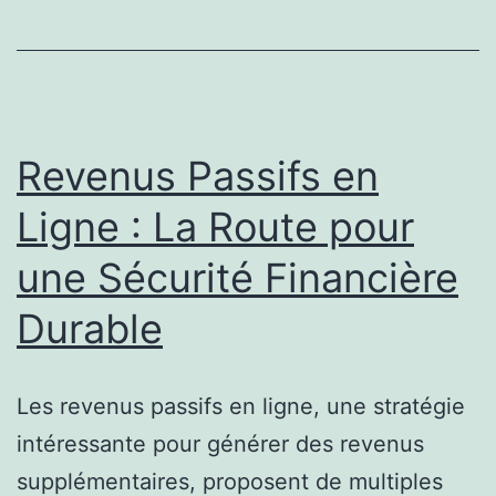
comment
les
associer
pour
un
Revenus Passifs en
éclairage
Ligne : La Route pour
efficace
une Sécurité Financière
Durable
Les revenus passifs en ligne, une stratégie
intéressante pour générer des revenus
supplémentaires, proposent de multiples