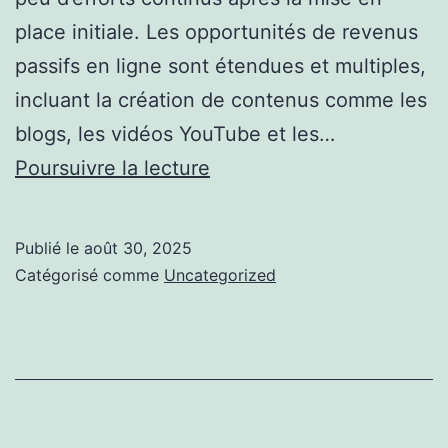
place initiale. Les opportunités de revenus
passifs en ligne sont étendues et multiples,
incluant la création de contenus comme les
blogs, les vidéos YouTube et les…
Optimisez
Poursuivre la lecture
Votre
Potentiel
Publié le
août 30, 2025
de
Catégorisé comme
Uncategorized
Gains
:
Tout
sur
des