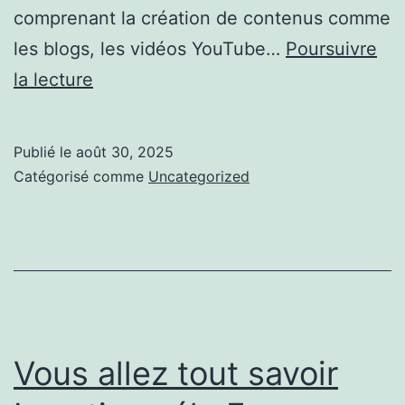
comprenant la création de contenus comme
les blogs, les vidéos YouTube…
Poursuivre
Conseils
la lecture
pour
Créer
Publié le
août 30, 2025
un
Catégorisé comme
Uncategorized
Empire
de
Revenus
Passifs
en
Ligne
Vous allez tout savoir
Efficacement