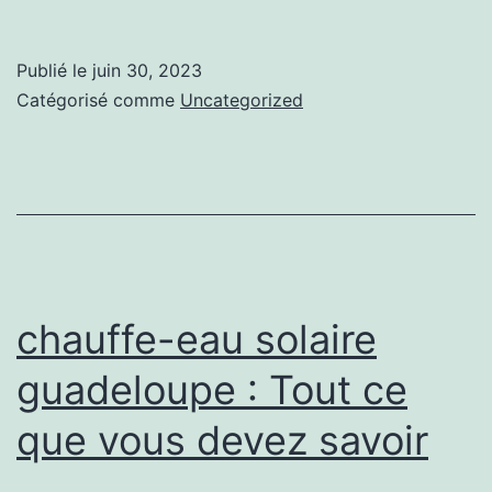
plombiers
industriels
Publié le
juin 30, 2023
:
Catégorisé comme
Uncategorized
des
experts
experimentés
pour
travailler
sur
chauffe-eau solaire
les
guadeloupe : Tout ce
projets
que vous devez savoir
radical