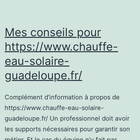
eau
solaire
guadeloupe
Mes conseils pour
https://www.chauffe-
eau-solaire-
guadeloupe.fr/
Complément d’information à propos de
https://www.chauffe-eau-solaire-
guadeloupe.fr/ Un professionnel doit avoir
les supports nécessaires pour garantir son
métier. Et le cas du équipe n’y fait pas