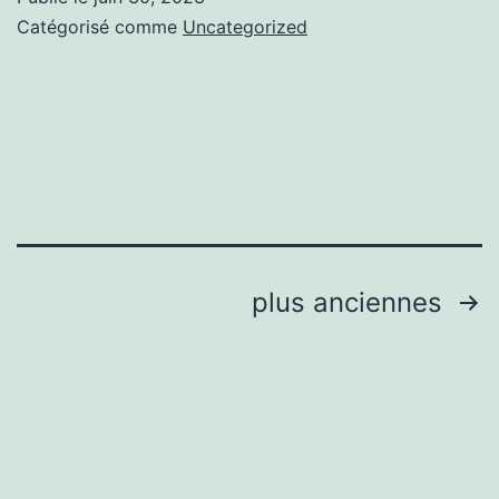
En
Catégorisé comme
Uncategorized
savoir
plus
Pagination
plus anciennes
des
publications