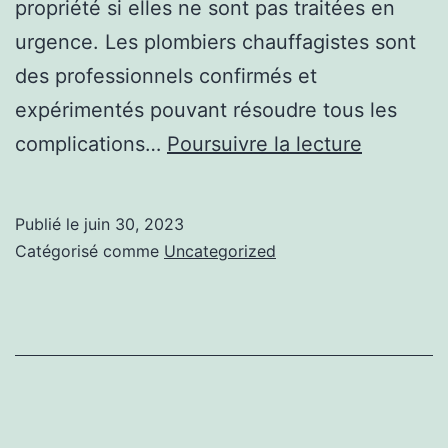
propriété si elles ne sont pas traitées en
urgence. Les plombiers chauffagistes sont
des professionnels confirmés et
expérimentés pouvant résoudre tous les
Les
complications…
Poursuivre la lecture
parties
à
Publié le
juin 30, 2023
s’adonne
Catégorisé comme
Uncategorized
à
pour
être
plombier
chauffag