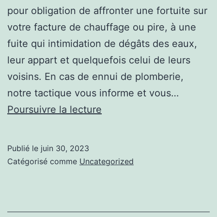
pour obligation de affronter une fortuite sur
votre facture de chauffage ou pire, à une
fuite qui intimidation de dégâts des eaux,
leur appart et quelquefois celui de leurs
voisins. En cas de ennui de plomberie,
notre tactique vous informe et vous…
Ce
Poursuivre la lecture
que
vous
Publié le
juin 30, 2023
voulez
Catégorisé comme
Uncategorized
savoir
sur
chauffe-