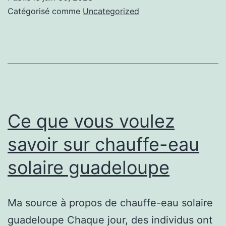
guadeloupe
Catégorisé comme
Uncategorized
:
Tout
ce
que
vous
devez
Ce que vous voulez
savoir
savoir sur chauffe-eau
solaire guadeloupe
Ma source à propos de chauffe-eau solaire
guadeloupe Chaque jour, des individus ont