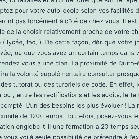
, forfaitaires et à l’unité, quel que soit le type
ptez pour votre auto-école selon vos facilités 
eront pas forcément à côté de chez vous. Il est
le de la choisir relativement proche de votre ch
té ( lycée, fac, ). De cette façon, dès que votre 
vée, ou que vous avez un certain temps dans v
 rendez vous à une clan. La proximité de l’auto-
rira la volonté supplémentaire consulter presqu
 des tutorat ou des turoriels de code. En effet, 
 ou , entre les rectifications et les audits, le t
compté !L’un des besoins les plus évoluer ! L
oximité de 1200 euros. Toutefois, posez-vous le 
ation englobe-t-il une formation à 20 temps s
 vous voilà seule possibilité de prétendre à l’