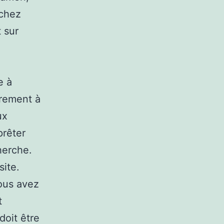
achez
 sur
e à
uvrement à
ux
prêter
herche.
site.
vous avez
t
doit être