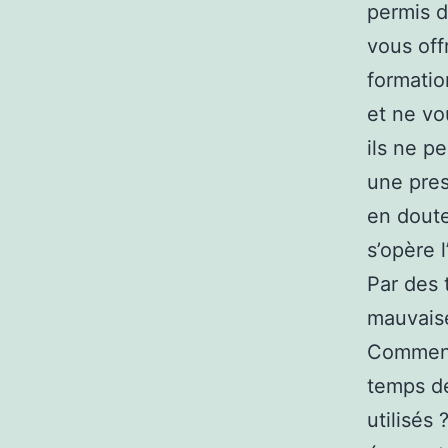
permis d
vous off
formatio
et ne vo
ils ne p
une pres
en doute
s’opère 
Par des 
mauvaise
Comment 
temps de
utilisés 