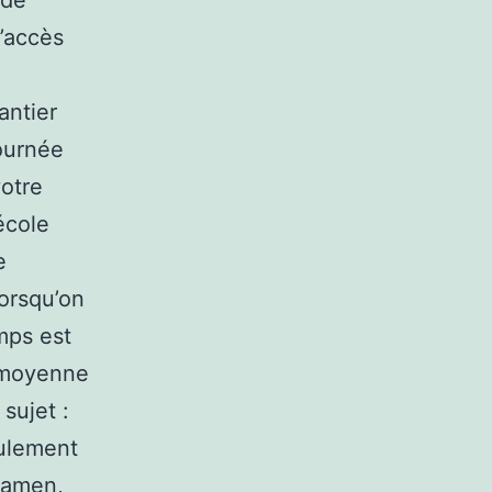
 de
d’accès
antier
journée
otre
école
e
lorsqu’on
emps est
a moyenne
sujet :
eulement
examen,