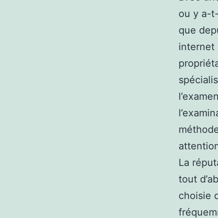
ou y a-t
que depu
internet
propriét
spéciali
l’examen.
l’examin
méthode
attentio
La réput
tout d’a
choisie 
fréquemm