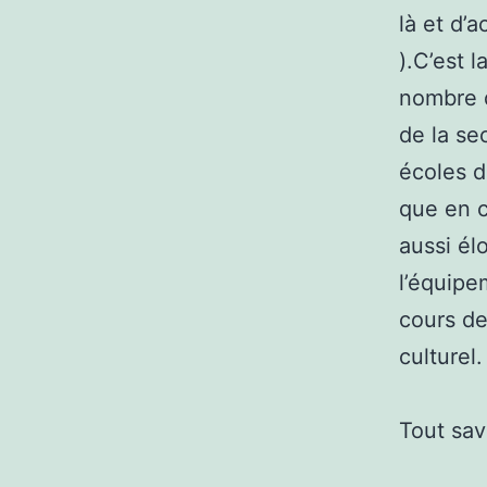
là et d’a
).C’est l
nombre 
de la se
écoles d
que en c
aussi él
l’équipe
cours de
culturel.
Tout sav