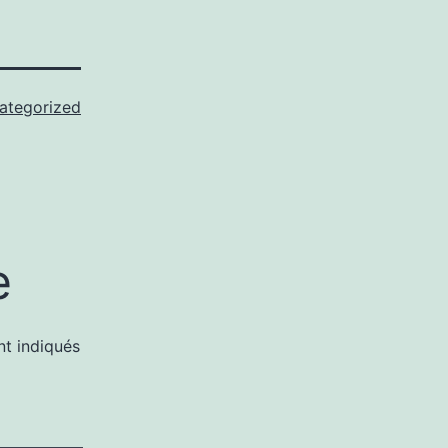
ategorized
e
nt indiqués