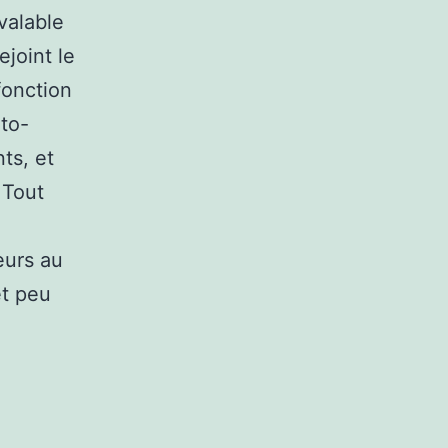
 valable
ejoint le
fonction
uto-
ts, et
 Tout
eurs au
et peu