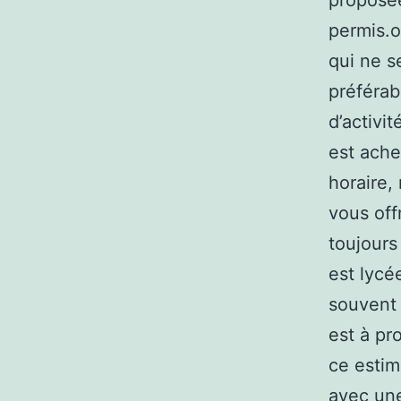
proposées
permis.o
qui ne s
préférab
d’activi
est ache
horaire,
vous off
toujours
est lycée
souvent 
est à pr
ce estim
avec une