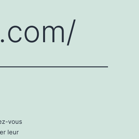
s.com/
nez-vous
er leur