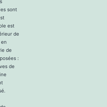
s
les sont
est
ole est
érieur de
 en
rie de
oposées :
uves de
ine
nt
sé.