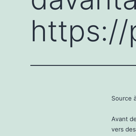
https:/
Source 
Avant de
vers des