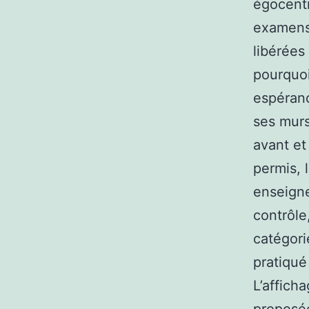
égocentr
examens 
libérées 
pourquoi 
espéranc
ses murs
avant et 
permis, 
enseigne
contrôle
catégori
pratiqué
L’affich