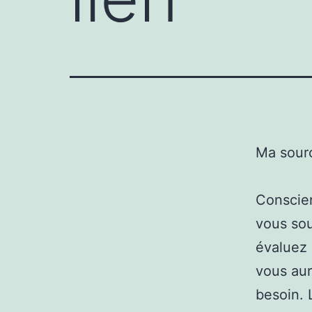
Ma sour
Conscient
vous sou
évaluez 
vous aur
besoin. 