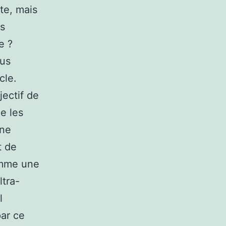
ète, mais
is
e ?
ous
cle.
jectif de
e les
une
t de
omme une
ltra-
l
ar ce