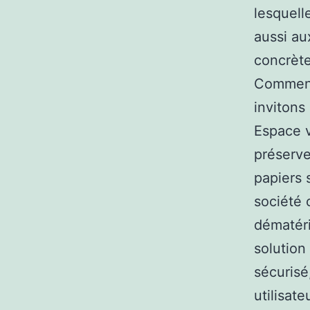
lesquell
aussi au
concrète
Comment
invitons
Espace v
préserve
papiers 
société o
dématéri
solution 
sécurisé
utilisat