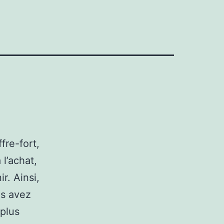
fre-fort,
l’achat,
r. Ainsi,
us avez
 plus