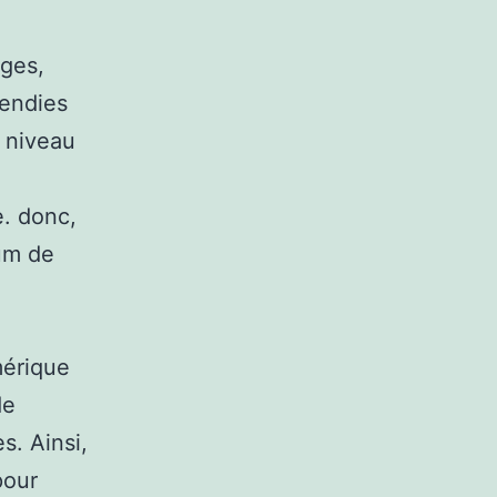
uges,
cendies
 niveau
e. donc,
um de
mérique
de
s. Ainsi,
pour