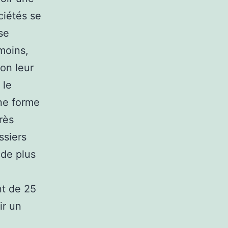
ociétés se
se
moins,
lon leur
 le
une forme
rès
ssiers
 de plus
nt de 25
ir un