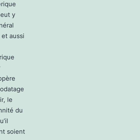
érique
peut y
néral
 et aussi
rique
r
’opère
orodatage
r, le
nnité du
’il
nt soient