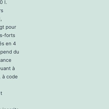
0 l.
rs
,
gt pour
es-forts
és en 4
dépend du
tance
Quant à
, à code
t