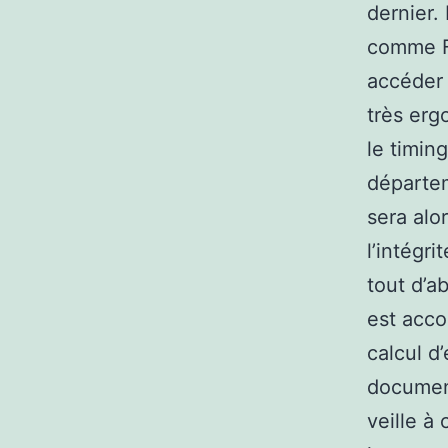
dernier.
comme Fa
accéder 
très erg
le timin
départem
sera alo
l’intégri
tout d’a
est accom
calcul d
document
veille à