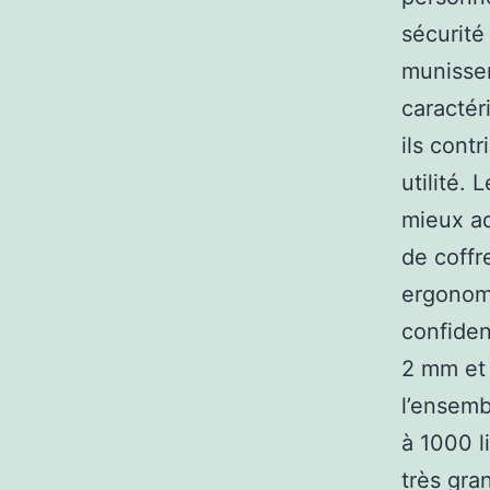
sécurité 
munissen
caractér
ils cont
utilité. 
mieux ad
de coffr
ergonom
confiden
2 mm et 
l’ensemb
à 1000 l
très gra