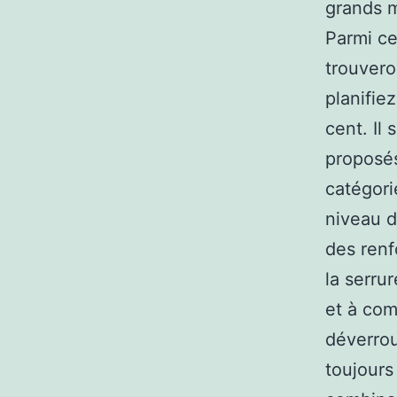
grands m
Parmi ce
trouvero
planifie
cent. Il 
proposé
catégori
niveau d
des renf
la serru
et à com
déverrou
toujours