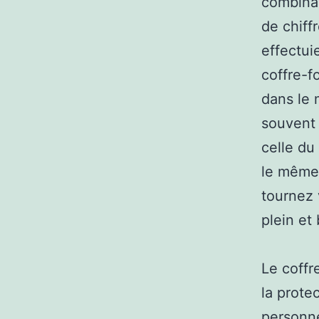
combinai
de chiff
effectui
coffre-f
dans le 
souvent 
celle du
le même 
tournez 
plein et 
Le coffr
la prote
personne