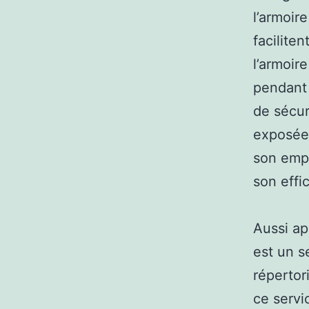
l’armoir
facilite
l’armoir
pendant 
de sécuri
exposées
son emp
son effic
Aussi ap
est un s
répertor
ce servi