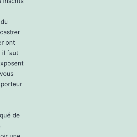
 inscrits
 du
castrer
er ont
il faut
exposent
 vous
 porteur
iqué de
s
voir une