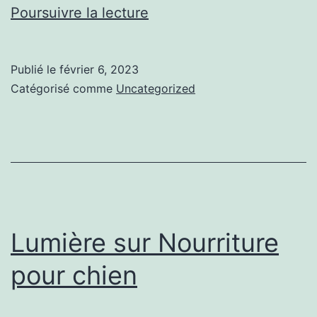
en
Poursuivre la lecture
cliquant
ici
Publié le
février 6, 2023
:
Catégorisé comme
Uncategorized
Tout
ce
que
vous
devez
savoir
Lumière sur Nourriture
pour chien