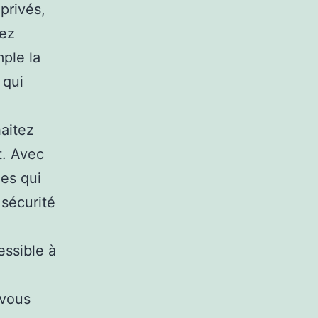
privés,
rez
ple la
 qui
aitez
t. Avec
ges qui
 sécurité
essible à
 vous