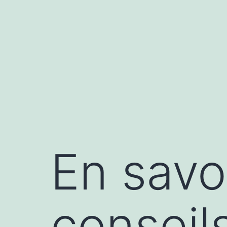
Aller
au
contenu
En savo
conseil