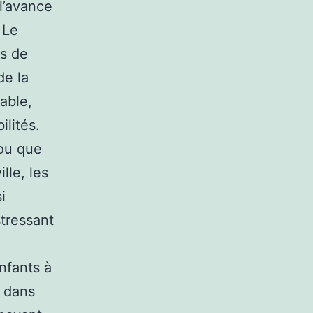
 l’avance
 Le
us de
de la
table,
lités.
ou que
lle, les
i
stressant
nfants à
s dans