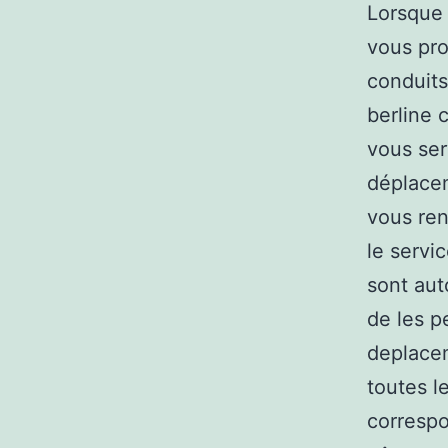
Lorsque 
vous pro
conduits
berline 
vous ser
déplacem
vous ren
le servi
sont aut
de les p
deplacem
toutes l
correspo