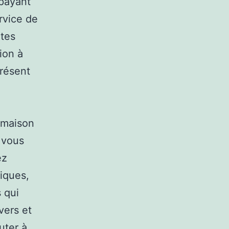
 payant
rvice de
tes
vion à
présent
 maison
 vous
ez
iques,
 qui
vers et
uter à