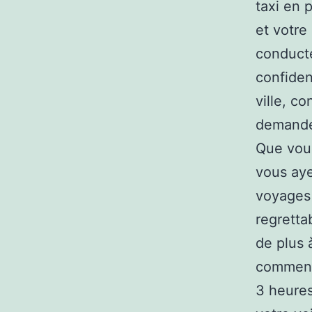
taxi en 
et votre
conducte
confiden
ville, c
demander
Que vou
vous aye
voyages 
regretta
de plus 
commence
3 heures