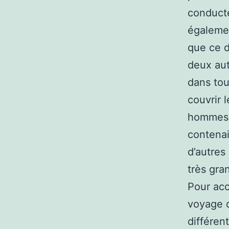
conducte
égalemen
que ce d
deux aut
dans tou
couvrir 
hommes d
contenai
d’autres
très gra
Pour acc
voyage d
différen