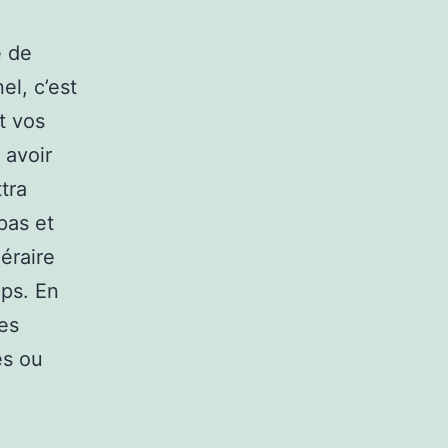
e de
el, c’est
t vos
 avoir
tra
pas et
éraire
ps. En
des
es ou