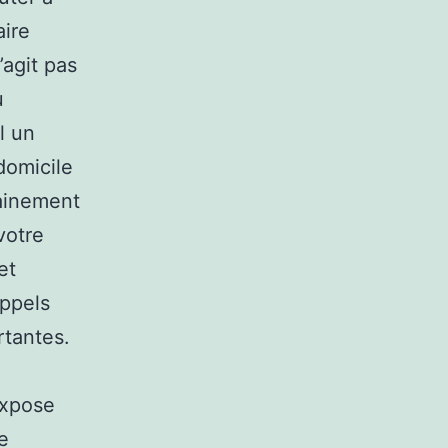
aire
’agit pas
u
l un
domicile
dainement
votre
et
appels
rtantes.
expose
e