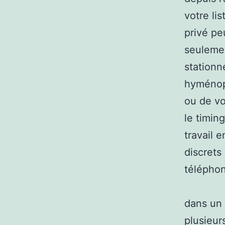
votre li
privé peu
seulemen
stationn
hyménopt
ou de vo
le timin
travail 
discrets
téléphon
dans un 
plusieur