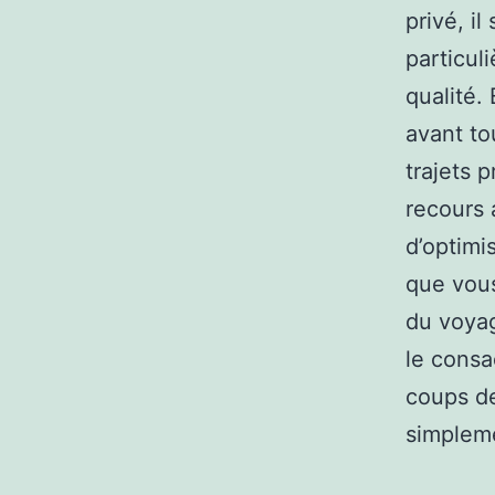
privé, i
particul
qualité.
avant to
trajets 
recours 
d’optimi
que vous
du voya
le consa
coups de
simpleme