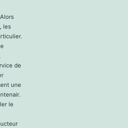
Alors
 les
ticulier.
de
,
rvice de
er
sent une
ntenair.
ler le
ducteur