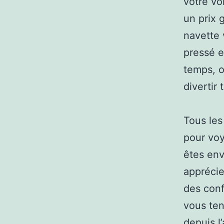
votre vo
un prix 
navette
pressé et
temps, o
divertir
Tous les
pour voy
êtes en
apprécie
des conf
vous ten
depuis l