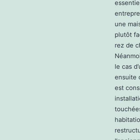
essentie
entrepre
une mais
plutôt fa
rez de c
Néanmoi
le cas d’
ensuite 
est cons
installa
touchées
habitati
restruct