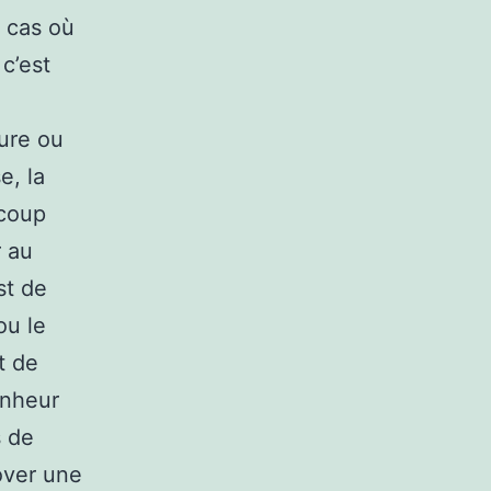
 cas où
c’est
eure ou
e, la
ucoup
r au
st de
ou le
t de
onheur
s de
over une