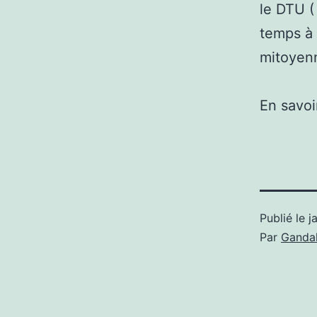
le DTU (
temps à 
mitoyen
En savoi
Publié le
j
Par
Gandal