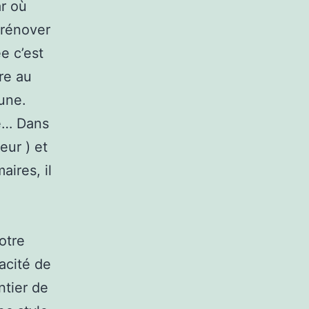
ar où
 rénover
e c’est
ure au
une.
e… Dans
eur ) et
ires, il
otre
acité de
ntier de