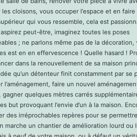
ne salle de bains, rénover votre pièce à vivre av
 les cloisons, vous occuper l’espace et en faire
supérieur qui vous ressemble, cela est passionn
aspirez peut-être, imaginez toutes les poses
ables ; ne parlons même pas de la décoration,
 est en en effervescence ! Quelle hasard ! Pro
ancer dans la renouvellement de sa maison prin
idée qu’un détenteur finit constamment par se 
r l’aménagement, faire un nouvel aménagemen
r, gagner quelques mètres carrés supplémentair
tes but provoquant l’envie d’un à la maison. Enc
ser des irréprochables repères pour se permettr
n marche un chantier de amélioration lourd ou l
is à neuf de votre maison, ou à défaut un vérit