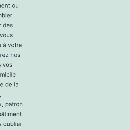
ement ou
mbler
r des
 vous
 à votre
vrez nos
s vos
micile
e de la
,
x, patron
 bâtiment
s oublier