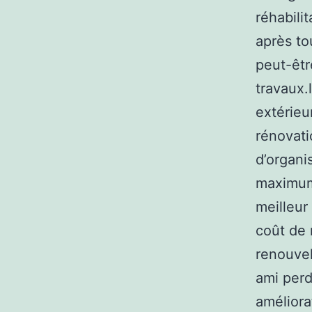
réhabili
après to
peut-êtr
travaux.
extérieu
rénovati
d’organi
maximum 
meilleur
coût de 
renouvel
ami perd
améliora