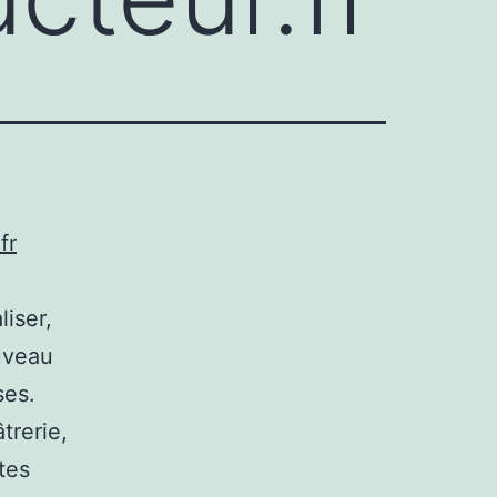
fr
iser,
uveau
ses.
trerie,
tes