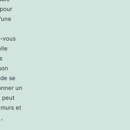
 pour
d’une
z-vous
lle
s
son
 de se
ionner un
g peut
 murs et
,