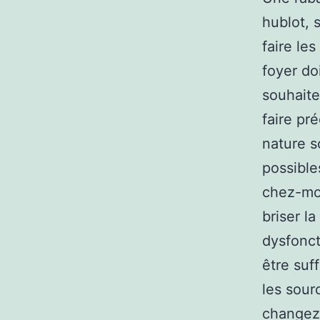
hublot, 
faire le
foyer do
souhaite
faire pr
nature s
possible
chez-moi
briser l
dysfonct
être suf
les sour
changez 