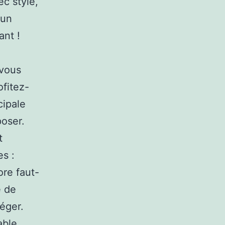
ec style,
 un
ant !
 vous
fitez-
cipale
poser.
t
es :
ore faut-
e de
éger.
able