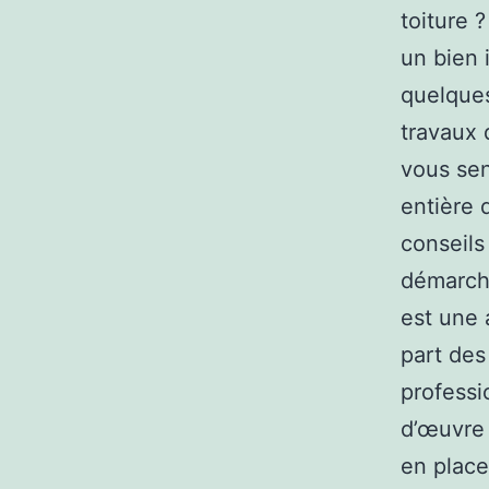
toiture 
un bien 
quelques
travaux 
vous sen
entière 
conseils
démarche
est une 
part des
professi
d’œuvre 
en place