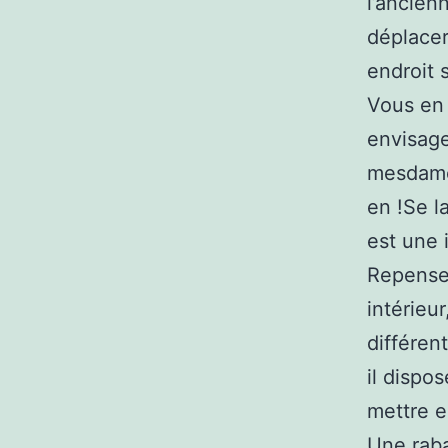
l’ancien
déplacer
endroit 
Vous en 
envisage
mesdames
en !Se l
est une 
Repense
intérieu
différen
il dispo
mettre e
Une raba