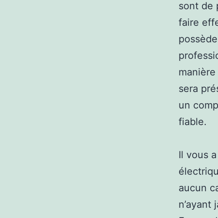
sont de 
faire eff
possède 
professi
manière 
sera pré
un comp
fiable.
Il vous 
électriq
aucun ca
n’ayant 