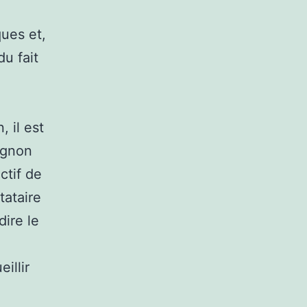
ues et,
u fait
 il est
agnon
ctif de
tataire
dire le
illir