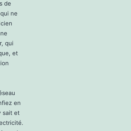
rs de
 qui ne
icien
une
, qui
que, et
ion
réseau
nfiez en
 sait et
ctricité.