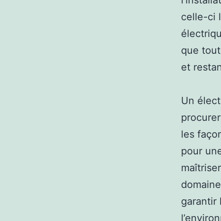
l’install
celle-ci 
électriq
que tout
et resta
Un élect
procurer
les faço
pour une
maîtrise
domaine 
garantir
l’enviro