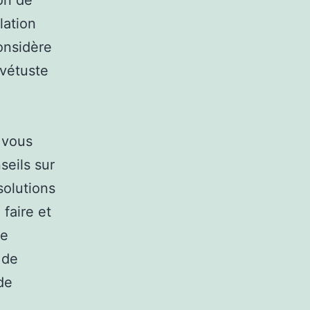
ion de
lation
considère
 vétuste
 vous
seils sur
solutions
faire et
ne
 de
de