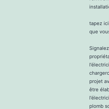
installa
tapez ic
que vous
Signalez
propriét
l’électri
chargero
projet a
être éla
l’électri
plomb so