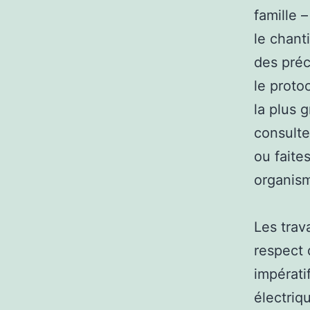
famille 
le chant
des préc
le proto
la plus 
consulte
ou faite
organism
Les trav
respect 
impérati
électriq