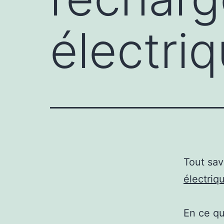
électri
Tout sav
électriq
En ce qu