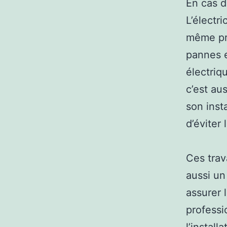
En cas d
L’électr
même pr
pannes e
électriq
c’est au
son inst
d’éviter 
Ces trav
aussi un
assurer 
professio