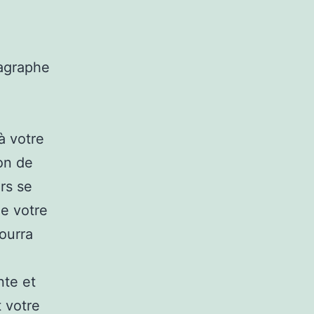
ragraphe
à votre
on de
ers se
de votre
pourra
nte et
t votre