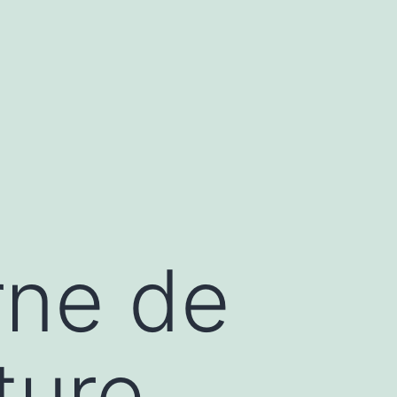
rne de
ture