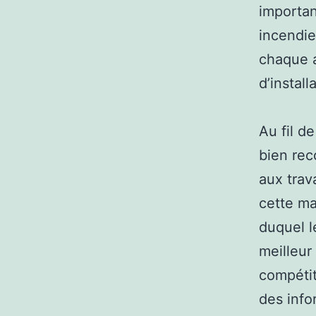
importan
incendie
chaque a
d’instal
Au fil d
bien re
aux trav
cette ma
duquel l
meilleur
compétit
des info