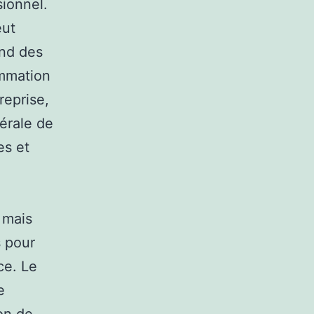
sionnel.
eut
nd des
ommation
reprise,
nérale de
es et
 mais
s pour
ce. Le
e