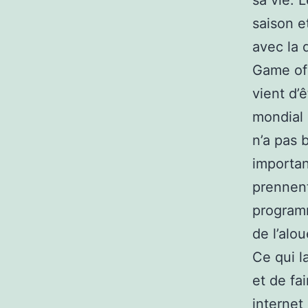
sa vie. 
saison e
avec la 
Game of 
vient d’
mondial 
n’a pas 
importan
prennent
programm
de l’alo
Ce qui l
et de fa
internet