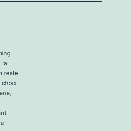
ming
 la
n reste
 choix
erie,
int
se