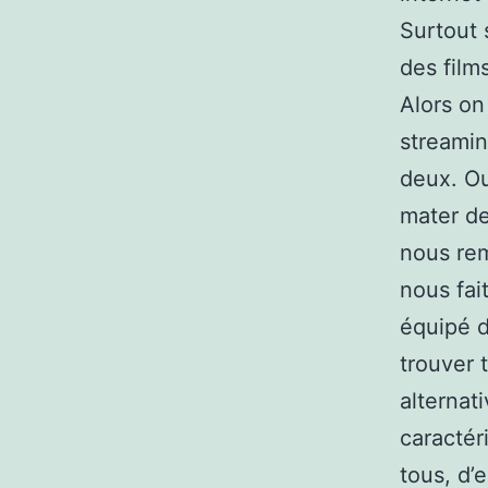
Surtout 
des film
Alors on
streamin
deux. Ou
mater de
nous rem
nous fai
équipé d
trouver 
alternati
caractér
tous, d’