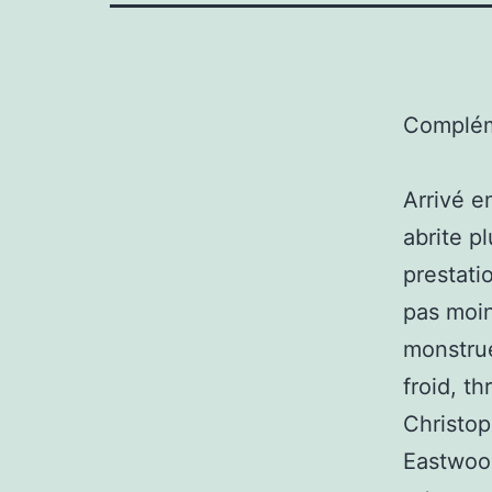
Complém
Arrivé e
abrite p
prestati
pas moin
monstrue
froid, t
Christop
Eastwood