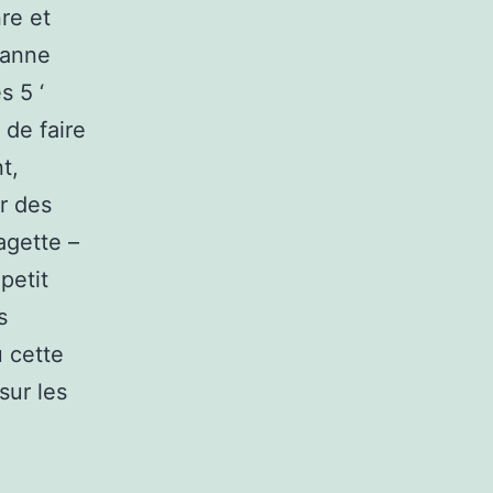
nre et
panne
s 5 ‘
de faire
t,
r des
agette –
petit
s
 cette
sur les