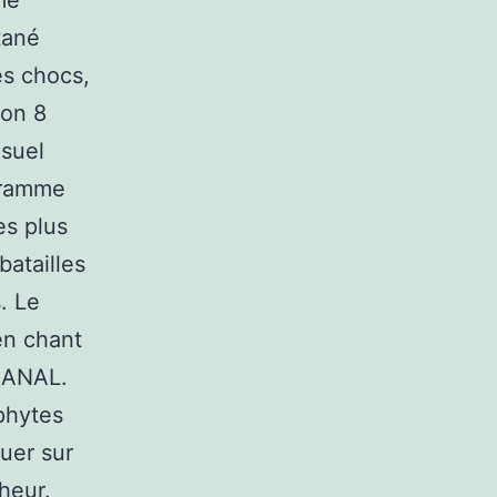
me
tané
es chocs,
son 8
isuel
ogramme
es plus
batailles
. Le
en chant
yCANAL.
ophytes
uer sur
heur.