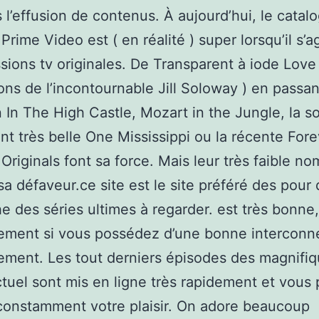
 l’effusion de contenus. À aujourd’hui, le catal
rime Video est ( en réalité ) super lorsqu’il s’a
sions tv originales. De Transparent à iode Love 
ions de l’incontournable Jill Soloway ) en passan
In The High Castle, Mozart in the Jungle, la s
t très belle One Mississippi ou la récente Forev
riginals font sa force. Mais leur très faible n
sa défaveur.ce site est le site préféré des pour 
e des séries ultimes à regarder. est très bonne,
ement si vous possédez d’une bonne interconn
vement. Les tout derniers épisodes des magnifi
ctuel sont mis en ligne très rapidement et vous
constamment votre plaisir. On adore beaucoup