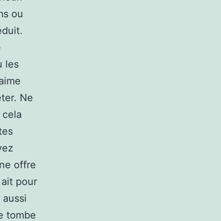
ms ou
duit.
e
u les
 aime
êter. Ne
 cela
tes
vez
ne offre
 ait pour
 aussi
ne tombe