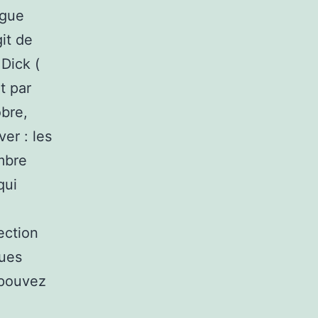
ogue
git de
Dick (
t par
obre,
er : les
ombre
qui
ection
ques
 pouvez