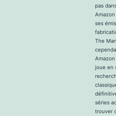
pas dans
Amazon P
ses émis
fabricat
The Man 
cependan
Amazon O
joue en 
recherch
classiqu
définiti
séries a
trouver 