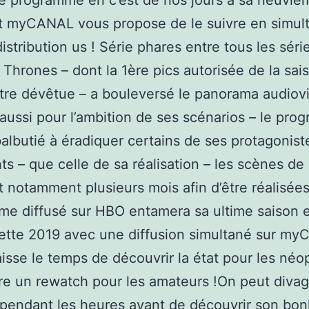
Le programme en c’est de nos jours à sa neuviè
t myCANAL vous propose de le suivre en simul
distribution us ! Série phares entre tous les séri
Thrones – dont la 1ère pics autorisée de la sai
être dévêtue – a bouleversé le panorama audiov
aussi pour l’ambition de ses scénarios – le pr
balbutié à éradiquer certains de ses protagonist
ts – que celle de sa réalisation – les scènes de 
 notamment plusieurs mois afin d’être réalisées
e diffusé sur HBO entamera sa ultime saison 
uette 2019 avec une diffusion simultané sur m
aisse le temps de découvrir la état pour les né
ire un rewatch pour les amateurs !On peut divag
 pendant les heures avant de découvrir son bon