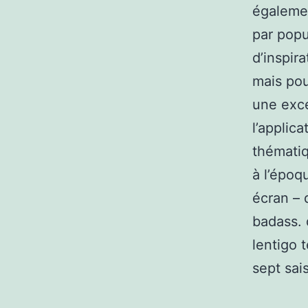
égalemen
par popu
d’inspira
mais pou
une exce
l’applic
thématiq
à l’époq
écran – 
badass. 
lentigo t
sept sai