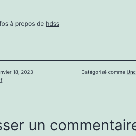
nfos à propos de
hdss
anvier 18, 2023
Catégorisé comme
Unc
f
sser un commentair