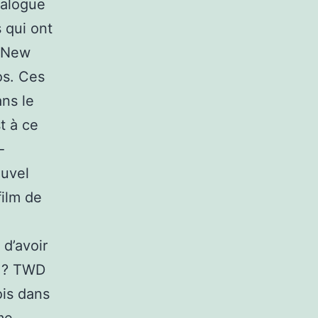
talogue
 qui ont
e New
os. Ces
ns le
t à ce
-
ouvel
film de
d’avoir
l ? TWD
ois dans