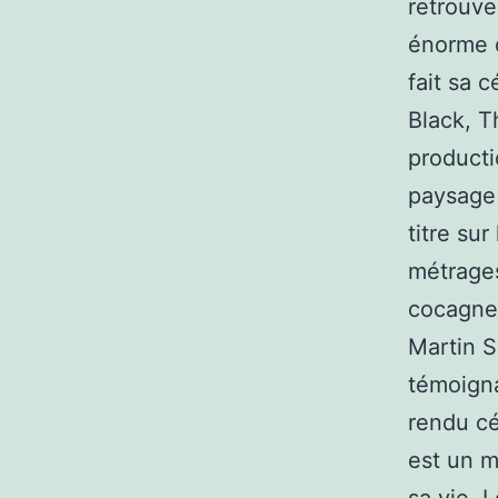
retrouve
énorme d
fait sa 
Black, T
producti
paysage 
titre sur
métrages
cocagne 
Martin S
témoigna
rendu cé
est un m