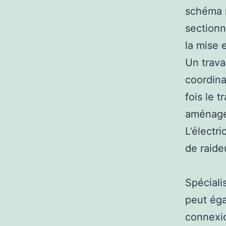
schéma r
sectionn
la mise 
Un trava
coordina
fois le t
aménagem
L’électr
de raide
Spéciali
peut éga
connexi