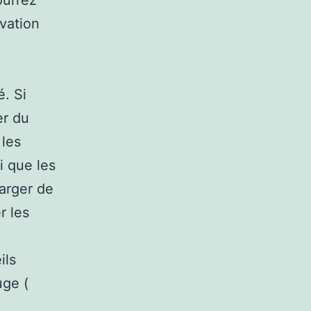
ourrez
ovation
. Si
er du
 les
i que les
harger de
r les
ils
uge (