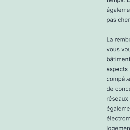
temps. E
égalemen
pas cher
La rembo
vous vou
bâtiment
aspects 
compéten
de concev
réseaux 
égalemen
électrom
logement