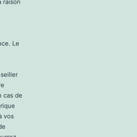
a raison
ince. Le
seiller
re
n cas de
trique
à vos
de