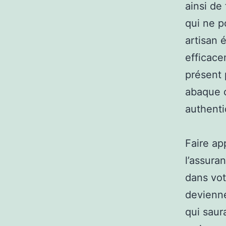
ainsi de 
qui ne p
artisan é
efficace
présent 
abaque 
authenti
Faire ap
l’assura
dans vot
devienne
qui saur