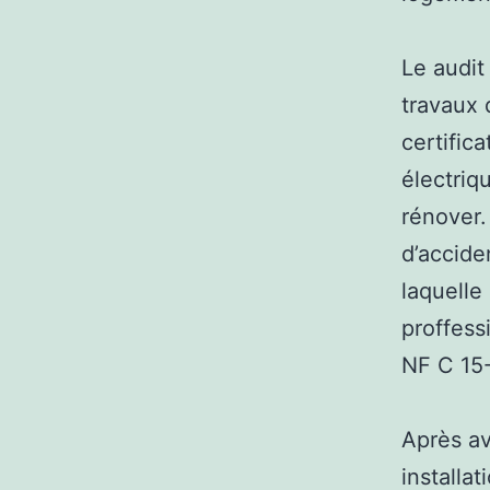
Le audit
travaux 
certifica
électriq
rénover.
d’accide
laquelle 
proffess
NF C 15-
Après av
installat