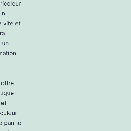
bricoleur
un
a vite et
ra
t un
mation
 offre
ntique
 et
icoleur
te panne