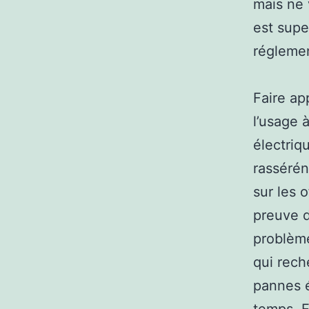
mais ne 
est supe
réglemen
Faire app
l’usage à
électriq
rassérén
sur les 
preuve d
problème
qui rech
pannes é