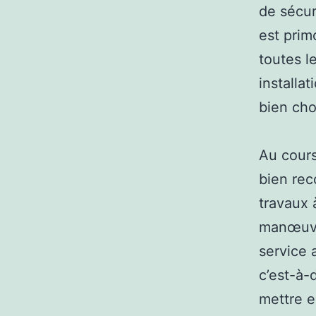
de sécur
est prim
toutes l
installat
bien cho
Au cours
bien rec
travaux 
manœuvre
service 
c’est-à-d
mettre e