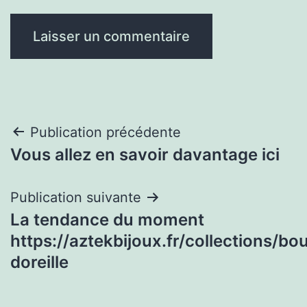
Navigation
Publication précédente
Vous allez en savoir davantage ici
de
l’article
Publication suivante
La tendance du moment
https://aztekbijoux.fr/collections/bo
doreille