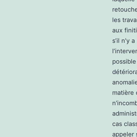
retouche
les trav
aux fini
s’il n’y 
l’interve
possible
détérior
anomalies
matière 
n’incomb
administ
cas clas
appeler 