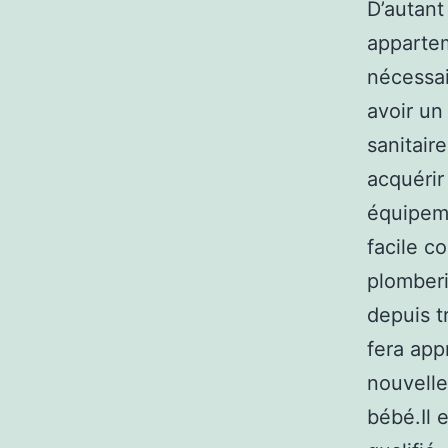
D’autant
appartem
nécessai
avoir un
sanitaire
acquérir
équipeme
facile 
plomberi
depuis t
fera app
nouvelle
bébé.Il 