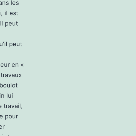
ans les
 il est
Il peut
u’il peut
ieur en «
 travaux
 boulot
n lui
travail,
le pour
er