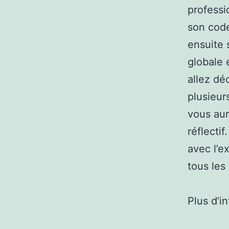
professi
son code
ensuite 
globale 
allez déc
plusieur
vous aur
réflecti
avec l’e
tous les
Plus d’i