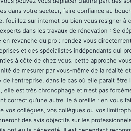
. Vous pouvez vous déplacer d’autre part des so
es dans votre secteur, faire confiance au bouc
, fouillez sur internet ou bien vous résigner à d
 experts dans les travaux de rénovation : Se dé
 en revanche du pro : rendez vous directement
eprises et des spécialistes indépendants qui p
nties à côte de chez vous. cette approche vous
unité de mesurer par vous-même de la réalité et
 de l’entreprise. dans le cas où elle parait être 
e, elle est très chronophage et n’est pas forcém
nt correct qu’une autre. le à oreille : en vous fa
e vos collègues, vos collègues ou vos limitrophe
neront des avis objectifs sur les professionnel
 ils ont eu la nécessité. Il est cependant reco