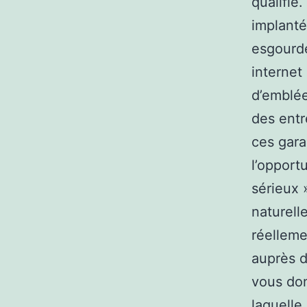
qualifié
implanté
esgourde
internet
d’emblée
des entr
ces gara
l’opport
sérieux »
naturell
réelleme
auprès d
vous don
laquelle