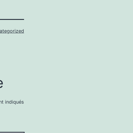
ategorized
e
nt indiqués