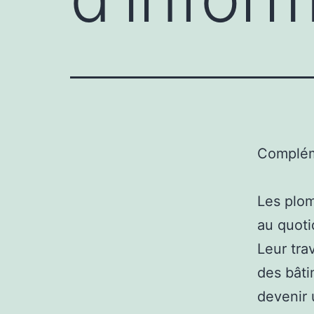
Complém
Les plom
au quoti
Leur trav
des bâti
devenir 