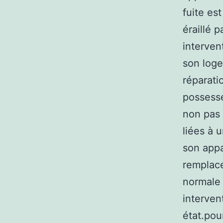
fuite es
éraillé 
interven
son loge
réparatio
possesse
non pas 
liées à 
son appa
remplace
normale 
interven
état.pour