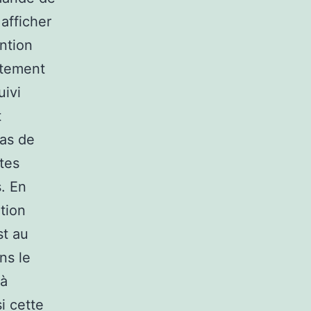
afficher
ntion
itement
uivi
t
cas de
ites
s. En
tion
st au
ns le
 à
i cette