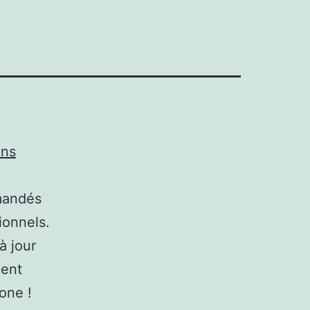
ons
emandés
ionnels.
à jour
ment
one !