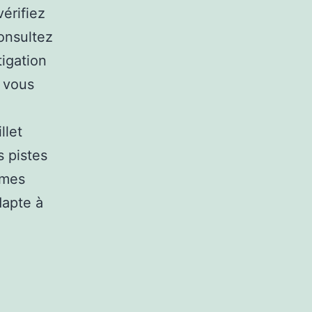
vérifiez
onsultez
igation
, vous
llet
 pistes
èmes
dapte à