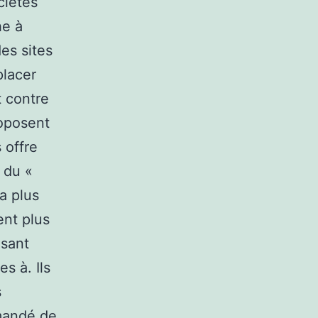
cietes
he à
es sites
placer
 contre
roposent
 offre
 du «
la plus
ent plus
isant
s à. Ils
s
mmandé de