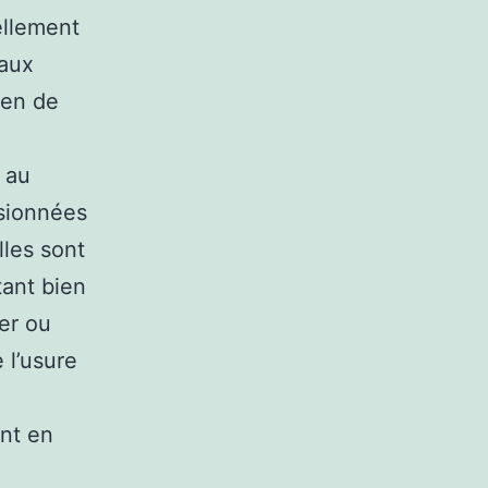
ellement
 aux
ien de
t au
asionnées
lles sont
tant bien
er ou
 l’usure
ent en