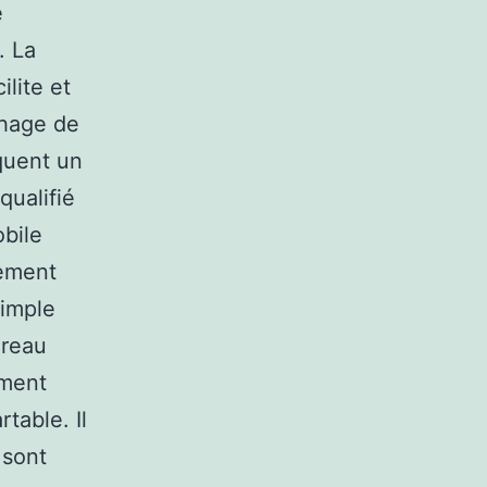
e
. La
ilite et
ichage de
quent un
qualifié
obile
rement
Simple
ureau
ement
table. Il
 sont