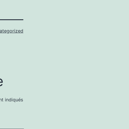
ategorized
e
nt indiqués