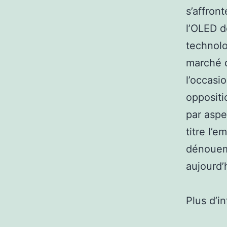
s’affron
l’OLED d
technolo
marché d
l’occasio
oppositi
par aspe
titre l’
dénoueme
aujourd’
Plus d’i