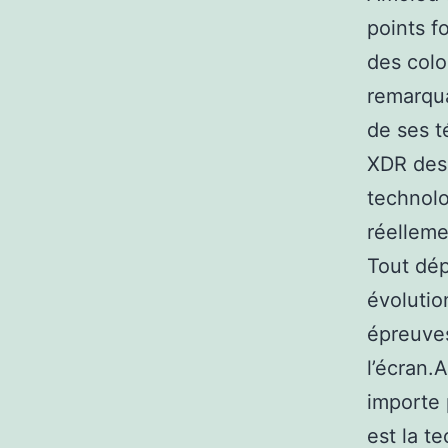
points f
des colo
remarqua
de ses t
XDR des 
technolo
réellem
Tout dép
évolutio
épreuves
l’écran.
importe 
est la t