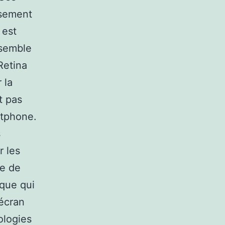
ssement
 est
nsemble
Retina
 la
t pas
rtphone.
s
r les
le de
ique qui
’écran
ologies