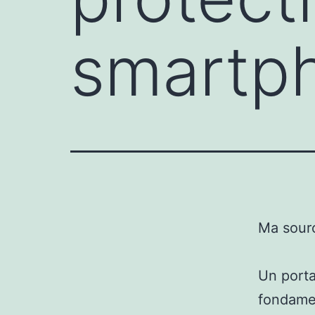
smartp
Ma sour
Un porta
fondamen