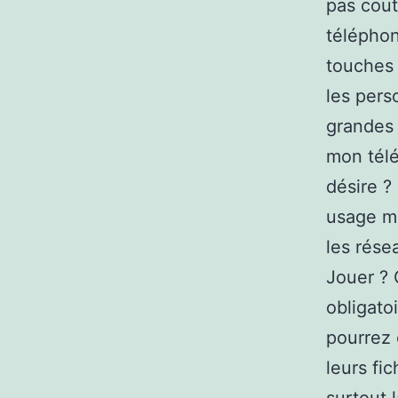
pas cout
téléphon
touches 
les pers
grandes
mon télé
désire ?
usage mo
les rése
Jouer ? 
obligato
pourrez 
leurs fi