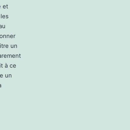
é et
 les
au
donner
itre un
parement
it à ce
re un
a