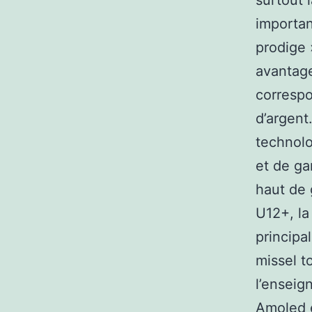
surtout 
importan
prodige 
avantage
correspo
d’argent
technolo
et de ga
haut de
U12+, la
principa
missel t
l’enseig
Amoled e