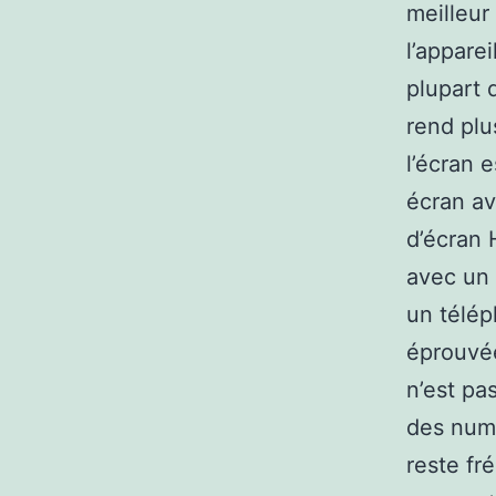
meilleur
l’appare
plupart 
rend plus
l’écran 
écran av
d’écran 
avec un 
un télép
éprouvée
n’est pa
des numé
reste fr