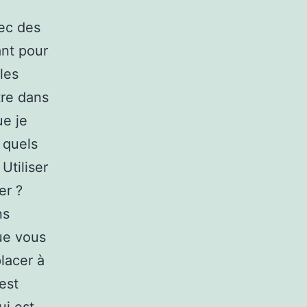
vec des
ant pour
les
re dans
ue je
 quels
Utiliser
er ?
ns
que vous
lacer à
est