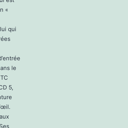
ui est
an «
lui qui
rées
d’entrée
ans le
HTC
CD 5,
nture
œil.
eaux
 Ses