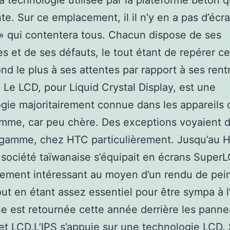
la technologie utilisée par la plateforme béton q
te. Sur ce emplacement, il il n’y en a pas d’écr
» qui contentera tous. Chacun dispose de ses
s et de ses défauts, le tout étant de repérer ce
nd le plus à ses attentes par rapport à ses rent
. Le LCD, pour Liquid Crystal Display, est une
gie majoritairement connue dans les appareils 
mme, car peu chère. Des exceptions voyaient d
 gamme, chez HTC particulièrement. Jusqu’au 
 société taïwanaise s’équipait en écrans SuperL
lement intéressant au moyen d’un rendu de pei
out en étant assez essentiel pour être sympa à l’
ne est retournée cette année derrière les pann
t LCD.L’IPS s’appuie sur une technologie LCD.