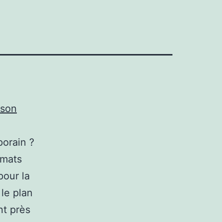
ison
porain ?
rmats
pour la
le plan
nt près