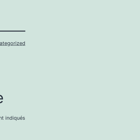
ategorized
e
nt indiqués