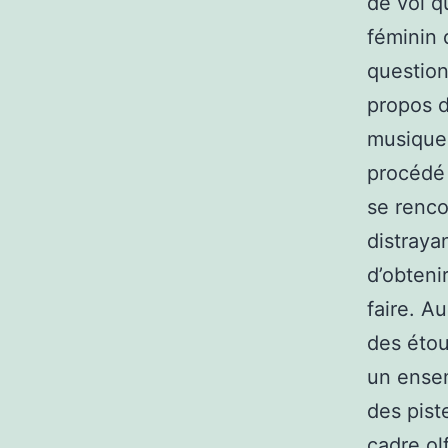
de vol q
féminin 
question
propos d
musique,
procédé 
se renco
distraya
d’obteni
faire. A
des étou
un ensem
des pist
cadre olf