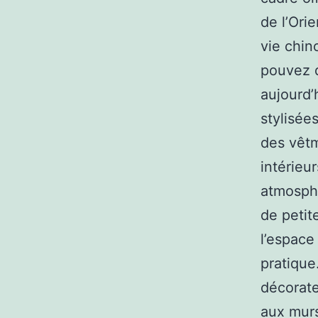
de l’Orie
vie chin
pouvez d
aujourd’
stylisée
des vêtm
intérieu
atmosphè
de petit
l’espace
pratique.
décorate
aux murs