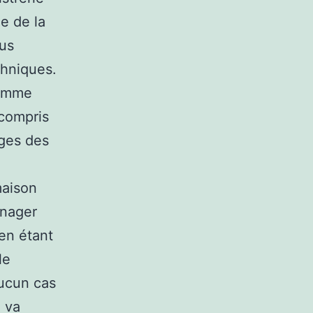
ne de la
ous
thniques.
homme
 compris
ages des
maison
énager
 en étant
le
aucun cas
l va