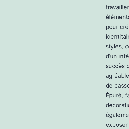
travaille
éléments
pour cré
identitai
styles, 
d’un int
succès c
agréable
de passe
Épuré, fa
décorati
égaleme
exposer 