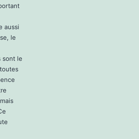
portant
e aussi
se, le
 sont le
 toutes
sence
tre
 mais
Ce
ute