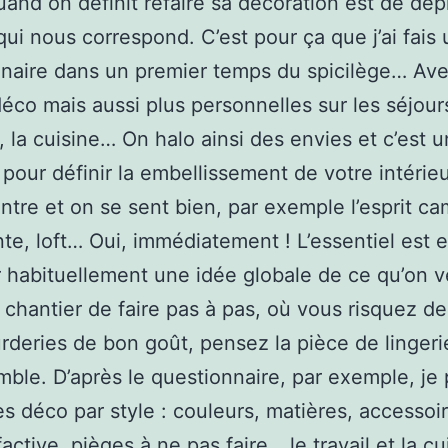
uand on définit refaire sa décoration est de dépi
qui nous correspond. C’est pour ça que j’ai fais 
naire dans un premier temps du spicilège… Av
éco mais aussi plus personnelles sur les séjours
 la cuisine… On halo ainsi des envies et c’est u
pour définir la embellissement de votre intérie
ntre et on se sent bien, par exemple l’esprit c
nte, loft… Oui, immédiatement ! L’essentiel est e
r habituellement une idée globale de ce qu’on v
u chantier de faire pas à pas, où vous risquez de
rderies de bon goût, pensez la pièce de linger
ble. D’après le questionnaire, par exemple, je
es déco par style : couleurs, matières, accessoi
active, pièges à ne pas faire….le travail et la cu