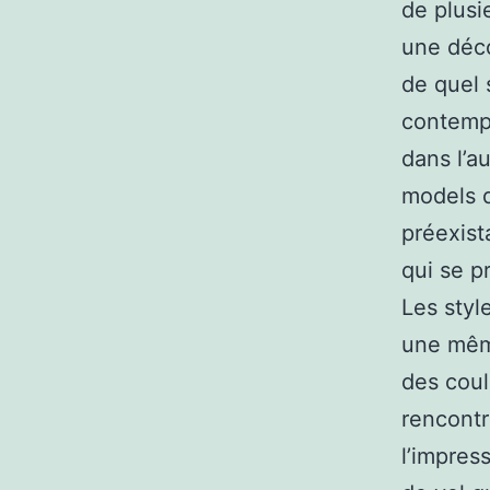
de plusi
une déco
de quel s
contempo
dans l’a
models d
préexist
qui se p
Les styl
une même
des coul
rencontr
l’impres