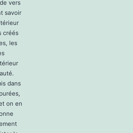
ade vers
t savoir
ntérieur
s créés
es, les
es
térieur
auté.
mis dans
purées,
et on en
donne
cement