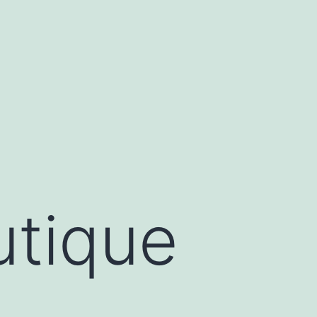
utique
n