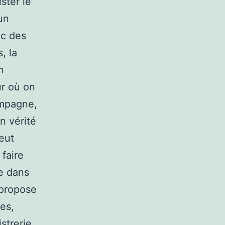
ster le
un
ec des
, la
n
ur où on
ampagne,
n vérité
eut
 faire
ie dans
 propose
res,
istrerie