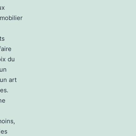
ux
mobilier
ts
faire
oix du
’un
un art
es.
une
oins,
ies