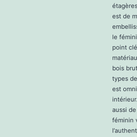
étagères
est de m
embellis
le fémin
point clé
matériau
bois bru
types de
est omni
intérieu
aussi de
féminin 
l’authen