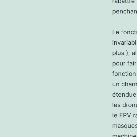
rabattre
penchan
Le fonct
invariab
plus ), 
pour fai
fonction
un charn
étendue e
les dron
le FPV r
masques 
machines