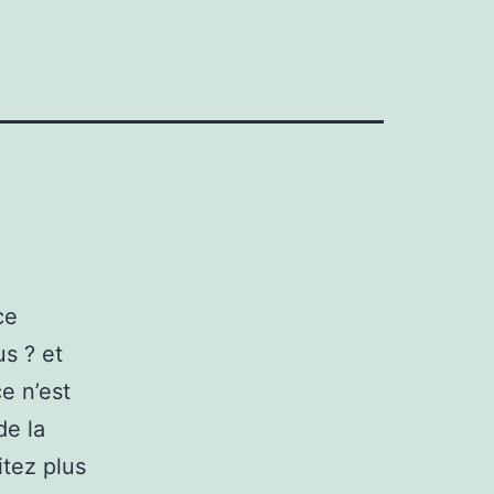
ce
us ? et
e n’est
de la
tez plus