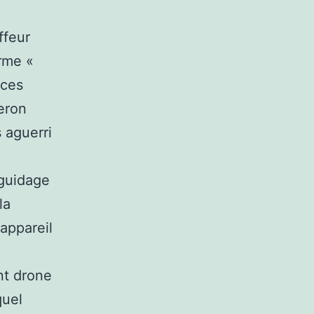
ffeur
erme «
nces
leron
 aguerri
 guidage
la
 appareil
nt drone
quel