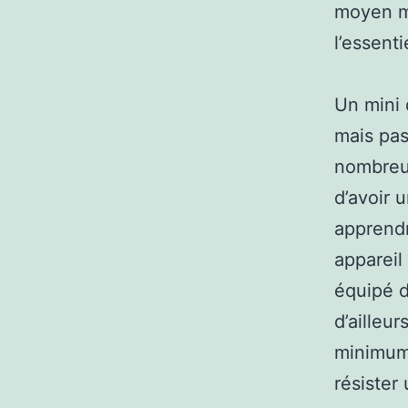
moyen ma
l’essenti
Un mini 
mais pa
nombreux
d’avoir 
apprendr
appareil
équipé d
d’ailleur
minimum 
résister