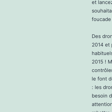
et lancez
souhaita
foucade e
Des dron
2014 et 
habituel
2015 ! M
contrôle
le font 
: les dr
besoin d
attention