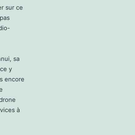
er sur ce
 pas
dio-
nui, sa
ace y
es encore
e
 drone
vices à