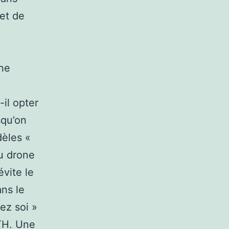
 et de
une
-il opter
squ’on
dèles «
au drone
vite le
ans le
ez soi »
RTH. Une