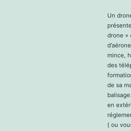
Un drone
présente
drone » 
d’aérone
mince, h
des télé
formatio
de sa ma
balisage
en extéri
réglemen
( ou vou