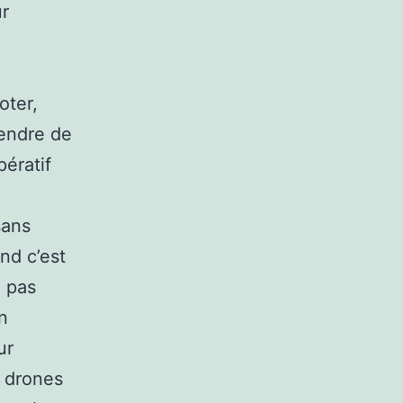
ur
oter,
endre de
pératif
sans
nd c’est
e pas
un
ur
i drones