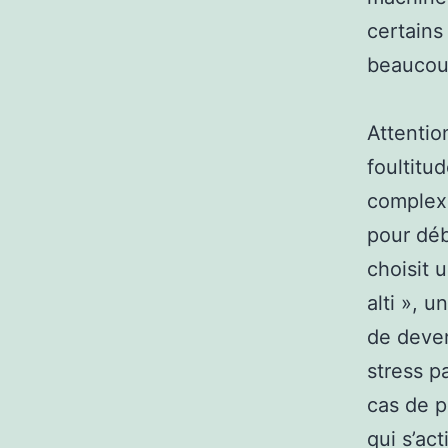
certains
beaucou
Attentio
foultitud
complexe
pour déb
choisit 
alti », 
de deven
stress p
cas de p
qui s’ac