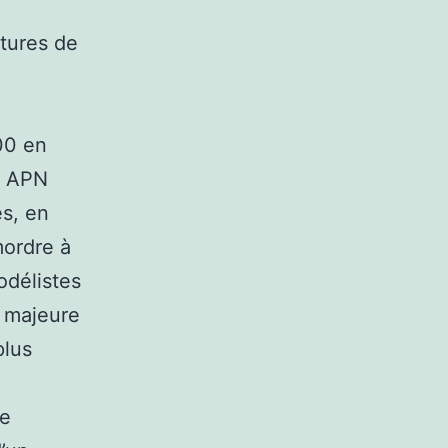
tures de
00 en
s APN
és, en
mordre à
odélistes
e majeure
plus
de