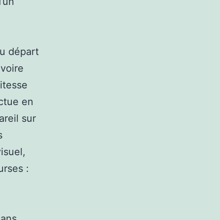
d’un
du départ
 voire
vitesse
ectue en
reil sur
s
isuel,
urses :
dans