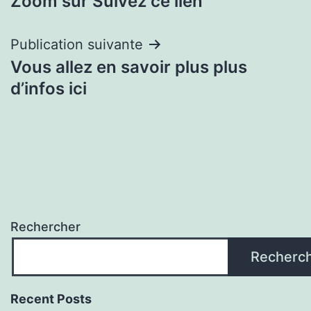
Zoom sur Suivez ce lien
de
l’article
Publication suivante
Vous allez en savoir plus plus
d’infos ici
Rechercher
Recherc
Recent Posts