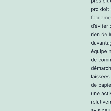
pros plu
pro doit
facileme
d’éviter
rien de 
davantag
équipe 
de commu
démarch
laissées
de papie
une acti
relative
avis peu