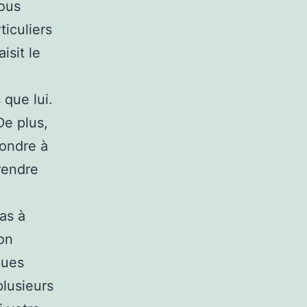
vous
iculiers
isit le
 que lui.
De plus,
pondre à
rendre
as à
on
ques
lusieurs