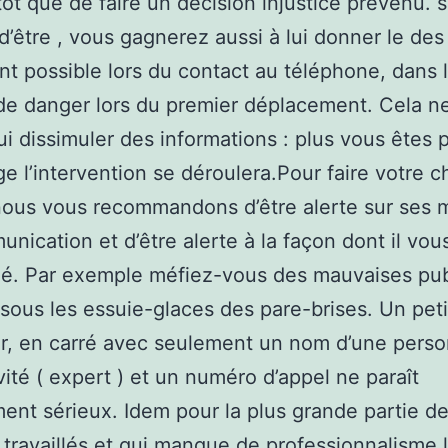
tôt que de faire un décision injustice prévenu. s
 d’être , vous gagnerez aussi à lui donner le des
nt possible lors du contact au téléphone, dans 
 de danger lors du premier déplacement. Cela ne
lui dissimuler des informations : plus vous êtes p
e l’intervention se déroulera.Pour faire votre c
nous vous recommandons d’être alerte sur ses
nication et d’être alerte à la façon dont il vou
é. Par exemple méfiez-vous des mauvaises publ
 sous les essuie-glaces des pare-brises. Un peti
r, en carré avec seulement un nom d’une pers
vité ( expert ) et un numéro d’appel ne paraît
ment sérieux. Idem pour la plus grande partie de
 travaillés et qui manque de professionnalisme 