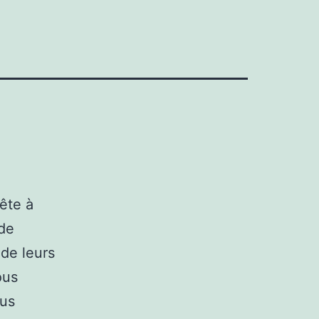
tête à
 de
 de leurs
ous
ous