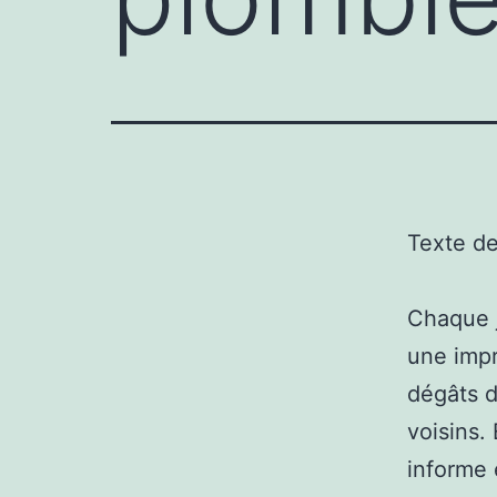
Texte d
Chaque j
une impr
dégâts d
voisins.
informe 