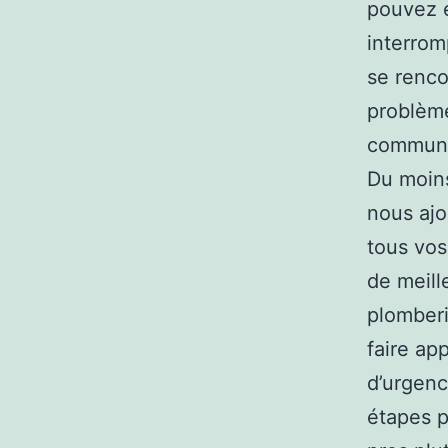
pouvez e
interrom
se renco
problème
communic
Du moins
nous ajo
tous vos
de meill
plomberi
faire ap
d’urgenc
étapes p