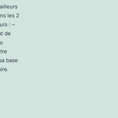
ailleurs
ans les 2
rs : –
at de
ou
tre
 sa base
ire.