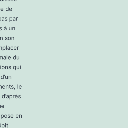
re de
pas par
es à un
en son
emplacer
rmale du
ions qui
 d’un
ments, le
 d’après
ue
ropose en
doit