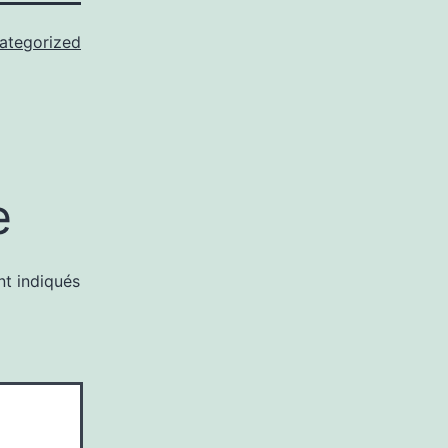
ategorized
e
nt indiqués