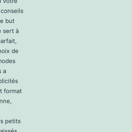
i votre
 conseils
le but
 sert à
arfait,
hoix de
 modes
s a
icités
t format
onne,
s petits
laissés