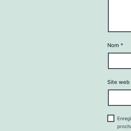
Nom
*
Site web
Enreg
proch