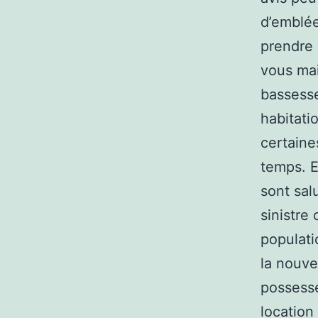
d’emblée
prendre 
vous mais
bassess
habitati
certaine
temps. E
sont sal
sinistre
populati
la nouve
possesse
location