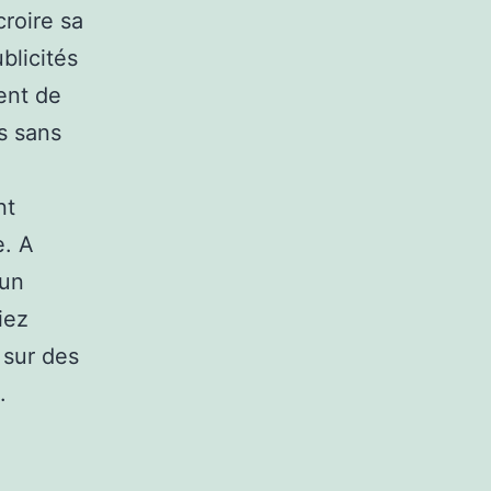
croire sa
blicités
ent de
s sans
nt
e. A
cun
iez
 sur des
.