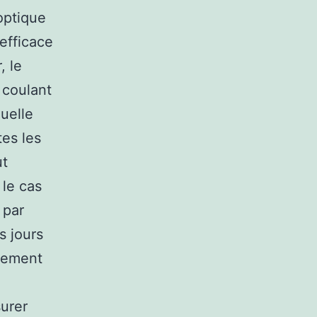
’optique
 efficace
, le
 coulant
quelle
tes les
ut
 le cas
 par
s jours
agement
urer