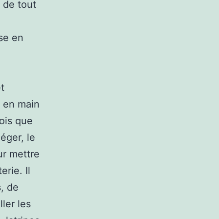
 de tout
se en
et
e en main
ois que
léger, le
ur mettre
rie. Il
, de
ller les