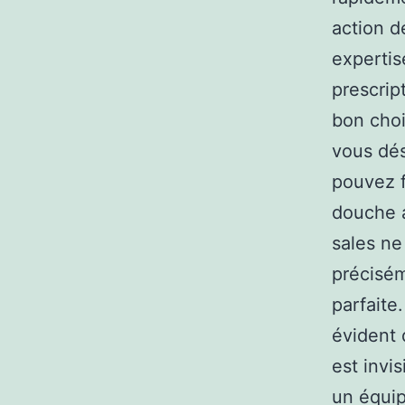
action d
expertis
prescrip
bon choi
vous dés
pouvez f
douche a
sales ne
précisém
parfaite
évident 
est invis
un équip