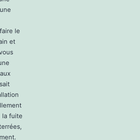
 une
faire le
ain et
 vous
 une
eaux
sait
llation
ellement
la fuite
terrées,
ément.