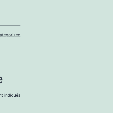
ategorized
e
nt indiqués