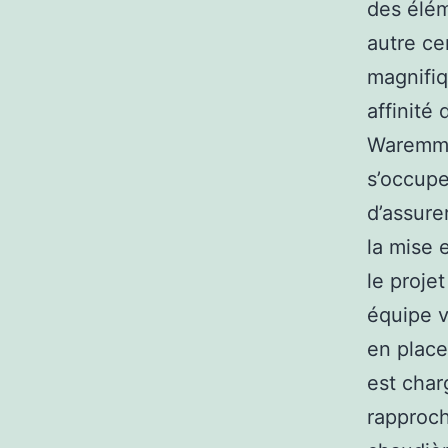
des élém
autre ce
magnifiq
affinité
Waremme 
s’occuper
d’assure
la mise 
le projet
équipe v
en place
est char
rapproche