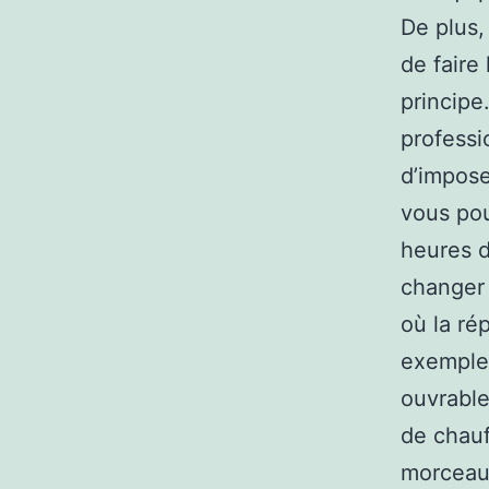
De plus, 
de faire
principe
professi
d’impose
vous pou
heures d
changer 
où la ré
exemple,
ouvrable
de chauf
morceaux