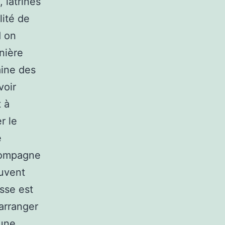
 latrines
lité de
d on
anière
aine des
voir
 à
r le
e
ccompagne
ouvent
esse est
arranger
 une