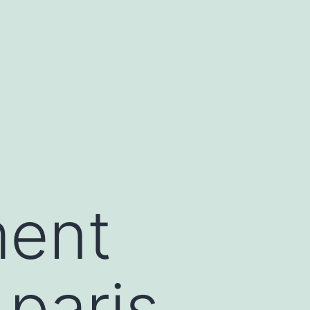
ment
paris