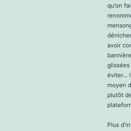
qu’on fai
renommée
mensong
dénicher
avoir co
bannière
glissées
éviter… 
moyen de
plutôt d
platefor
Plus d’i