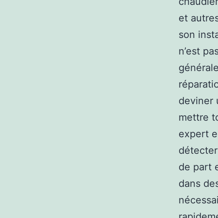
chaudièr
et autres
son inst
n’est pa
générale
réparatio
deviner 
mettre t
expert e
détecter
de part 
dans des
nécessai
rapideme