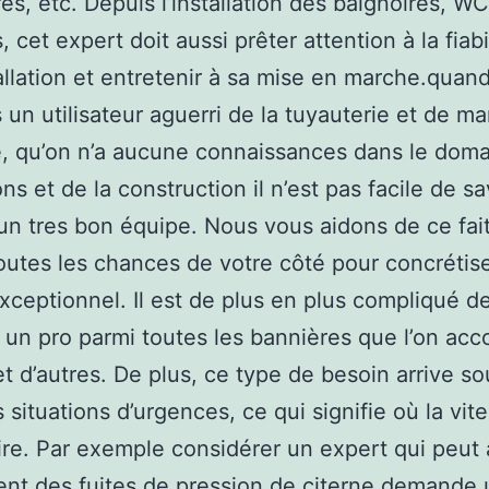
es, etc. Depuis l’installation des baignoires, WC,
, cet expert doit aussi prêter attention à la fiabi
allation et entretenir à sa mise en marche.quan
s un utilisateur aguerri de la tuyauterie et de m
, qu’on n’a aucune connaissances dans le dom
ns et de la construction il n’est pas facile de sa
un tres bon équipe. Nous vous aidons de ce fait
outes les chances de votre côté pour concrétise
xceptionnel. Il est de plus en plus compliqué d
 un pro parmi toutes les bannières que l’on a
et d’autres. De plus, ce type de besoin arrive s
 situations d’urgences, ce qui signifie où la vit
re. Par exemple considérer un expert qui peut 
nt des fuites de pression de citerne demande