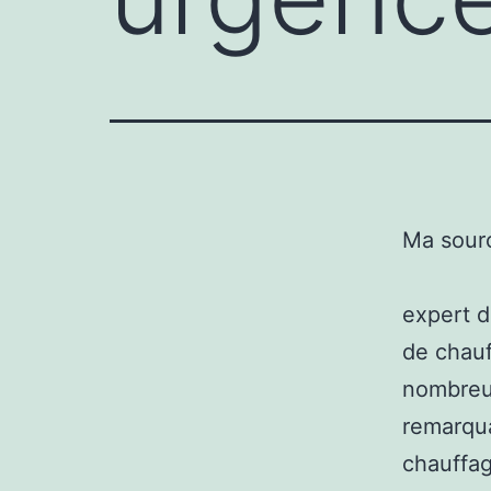
Ma sour
expert d
de chauf
nombreux
remarqua
chauffag