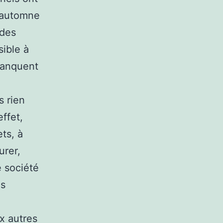
n automne
 des
sible à
manquent
s rien
effet,
ets, à
urer,
e société
es
ux autres