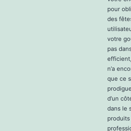
pour obl
des fête
utilisat
votre go
pas dans
efficient
n’a encor
que ce s
prodigue
d’un côt
dans le s
produits
professi