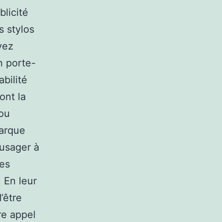
licité
s stylos
vez
n porte-
abilité
ont la
 ou
marque
 usager à
les
 En leur
’être
re appel