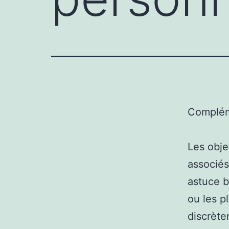
Complém
Les obje
associés
astuce b
ou les p
discrète