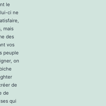
nt le
lui-ci ne
tisfaire,
s, mais
me des
ant vos
rs peuple
igner, on
-biche
ighter
créer de
ce de
ises qui