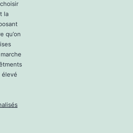
choisir
t la
oposant
re qu’on
ises
n marche
vêtments
s élevé
alisés