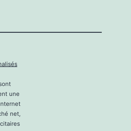
alisés
sont
ent une
internet
ché net,
citaires