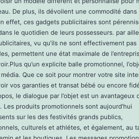
choisir un modèle différent et personnalisé pour
eau. De plus, ils dévoilent une commodité dans 
n effet, ces gadgets publicitaires sont pérennis
dans le quotidien de leurs possesseurs. par aille
ublicitaires, vu qu’ils ne sont effectivement pas
les, permettent une état maximale de l’entrepri
ir.Plus qu’un explicite balle promotionnel, l’obj
 média. Que ce soit pour montrer votre site inte
ir vos garanties et transat bébé ou encore fidé
opos, le dialogue par l’objet est un avantageux o
é. Les produits promotionnels sont aujourd’hui
ents sur les des festivités grands publics,
onnels, culturels et athlétes, et également, au ta
emin et les boutiques. Les messages promotion