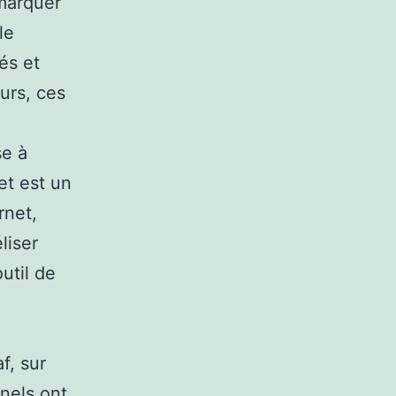
 marquer
le
és et
urs, ces
se à
et est un
rnet,
liser
util de
f, sur
nels ont