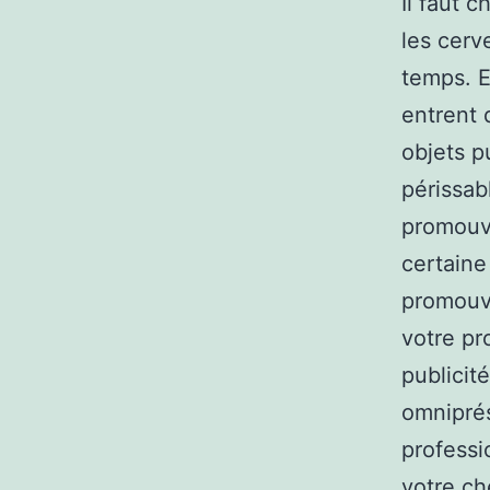
Il faut 
les cerv
temps. E
entrent 
objets p
périssab
promouvo
certaine
promouvo
votre pr
publicit
omniprés
professi
votre ch