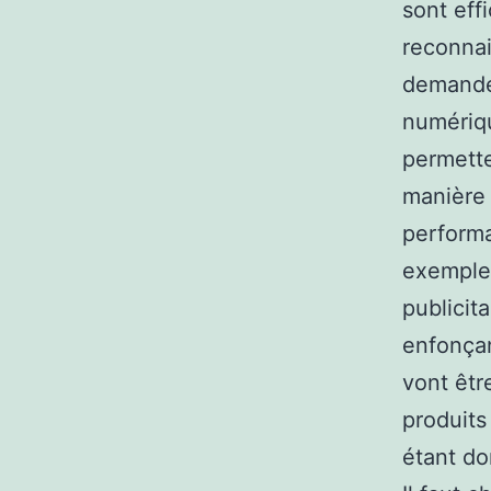
sont effi
reconnai
demande 
numériqu
permetten
manière 
performa
exemple,
publicit
enfonçan
vont êtr
produits
étant do