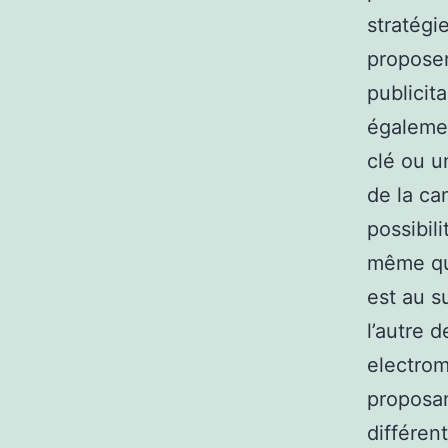
stratégi
proposen
publicit
égalemen
clé ou un
de la ca
possibil
même que
est au s
l’autre d
electrom
proposan
différen