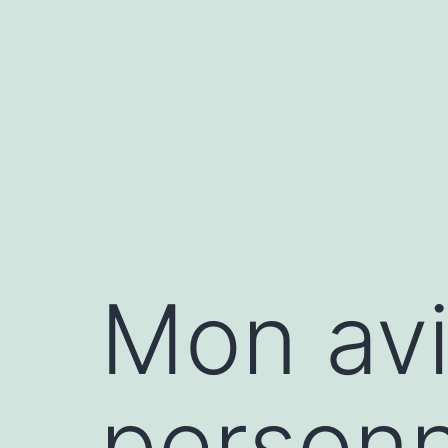
Aller
au
contenu
Mon avi
personn