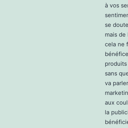
à vos se
sentimen
se doute
mais de 
cela ne 
bénéfice
produits
sans que
va parle
marketin
aux coul
la publi
bénéfici