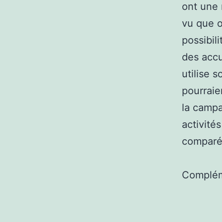
ont une 
vu que o
possibil
des accu
utilise 
pourraie
la camp
activité
comparé 
Complém