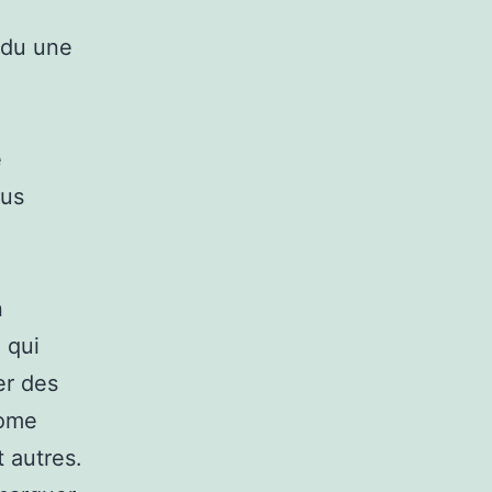
 du une
e
lus
n
 qui
er des
nome
t autres.