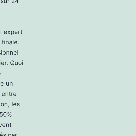
 sur 24
n expert
finale.
sionnel
ier. Quoi
e
le un
 entre
ion, les
à 50%
uvent
és par