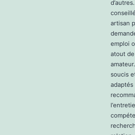
d’autres
conseill
artisan 
demande 
emploi o
atout de
amateur.
soucis et
adaptés 
recomman
l’entret
compéten
recherch