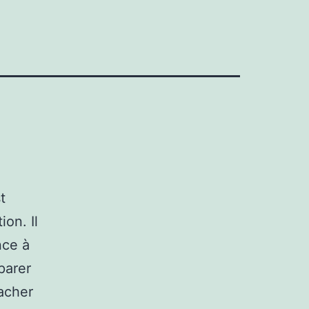
t
ion. Il
nce à
parer
cacher