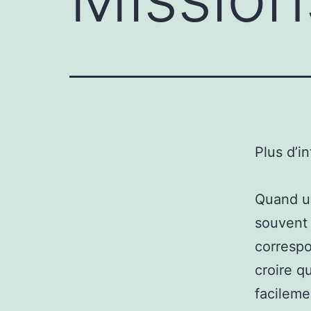
Plus d’i
Quand un
souvent 
correspo
croire q
facileme