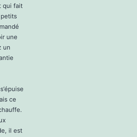
qui fait
petits
ommandé
oir une
z un
antie
 s’épuise
ais ce
chauffe.
ux
e, il est