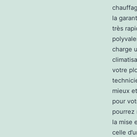
chauffag
la garant
très rap
polyvale
charge u
climatis
votre pl
technici
mieux et
pour vot
pourrez 
la mise 
celle d’