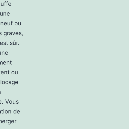
auffe-
’une
 neuf ou
s graves,
est sûr.
une
oment
vent ou
blocage
s
e. Vous
ation de
merger