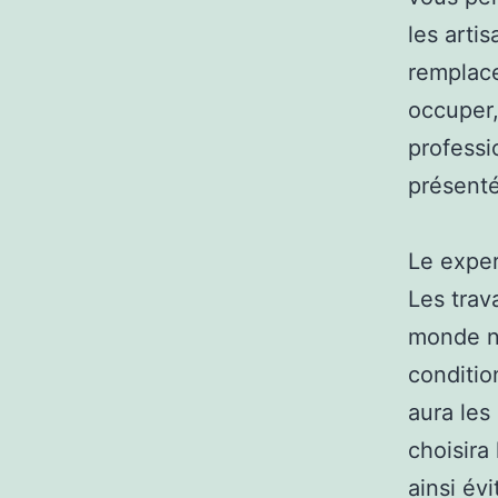
les arti
remplace
occuper, 
professi
présenté
Le exper
Les trav
monde ne
conditio
aura les
choisira 
ainsi év