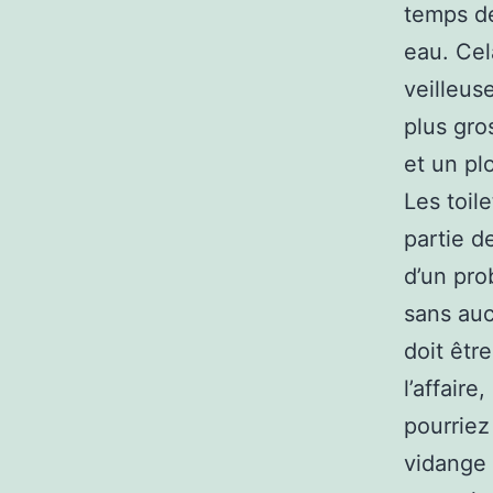
temps de
eau. Cel
veilleus
plus gro
et un pl
Les toil
partie d
d’un pro
sans auc
doit êtr
l’affair
pourriez
vidange 