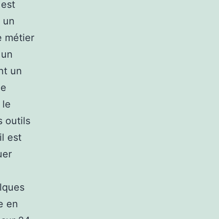
 est
e un
e métier
 un
nt un
le
 le
 outils
l est
uer
elques
e en