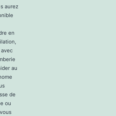
us aurez
onible
dre en
lation,
s avec
omberie
aider au
onome
us
isse de
ge ou
 vous