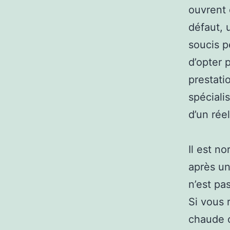
ouvrent 
défaut, 
soucis p
d’opter 
prestati
spéciali
d’un réel
Il est n
après un
n’est pa
Si vous
chaude o