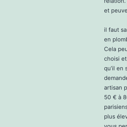
relation
et peuve
il faut 
en plomb
Cela peu
choisi e
qu’il en 
demandez
artisan 
50 € à 8
parisien
plus éle
vous per