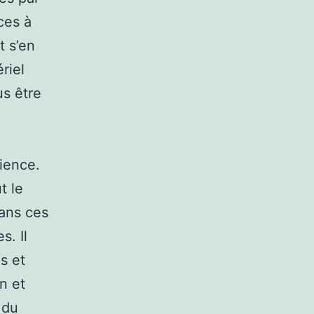
ces à
t s’en
riel
us être
ience.
t le
Dans ces
s. Il
s et
on et
 du