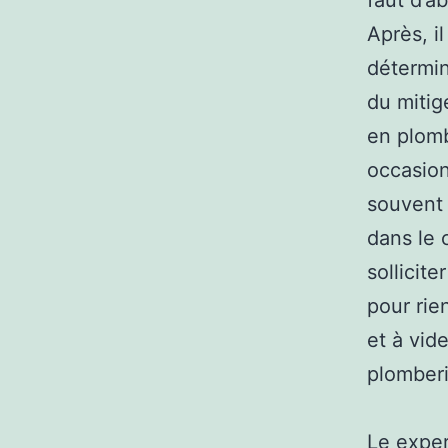
faut d’a
Après, il
détermin
du mitige
en plomb
occasion
souvent 
dans le 
sollicit
pour rie
et à vid
plomberi
Le exper