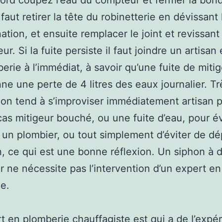
bord coupez l’eau du compteur et fermer la bon
 faut retirer la tête du robinetterie en dévissant 
ation, et ensuite remplacer le joint et revissant 
ur. Si la fuite persiste il faut joindre un artisan
erie à l’immédiat, à savoir qu’une fuite de miti
ne une perte de 4 litres des eaux journalier. Tr
on tend à s’improviser immédiatement artisan 
cas mitigeur bouché, ou une fuite d’eau, pour év
er un plombier, ou tout simplement d’éviter de d
n, ce qui est une bonne réflexion. Un siphon à 
er ne nécessite pas l’intervention d’un expert en
e.
t en plomberie chauffagiste est qui a de l’expé