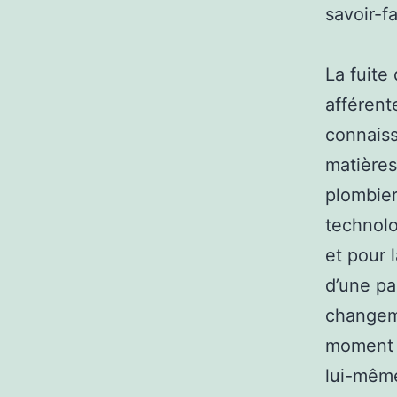
savoir-fa
La fuite
afférent
connaiss
matières
plombier
technolo
et pour 
d’une p
changeme
moment 
lui-même