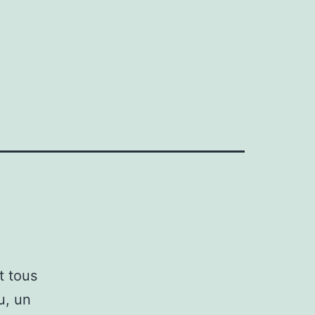
s
t tous
u, un