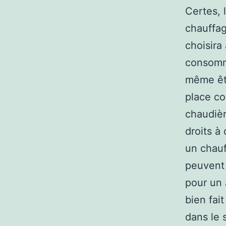
Certes, 
chauffag
choisira
consomma
même êtr
place co
chaudièr
droits à
un chauf
peuvent 
pour un 
bien fai
dans le 