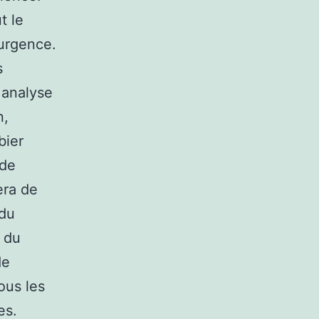
t le
 urgence.
s
 analyse
n,
bier
 de
sera de
 du
n du
de
ous les
es.