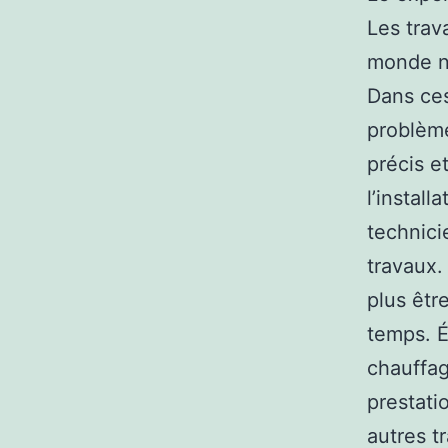
Les trav
monde ne
Dans ces
problème
précis e
l’instal
technici
travaux. 
plus êtr
temps. É
chauffa
prestati
autres t