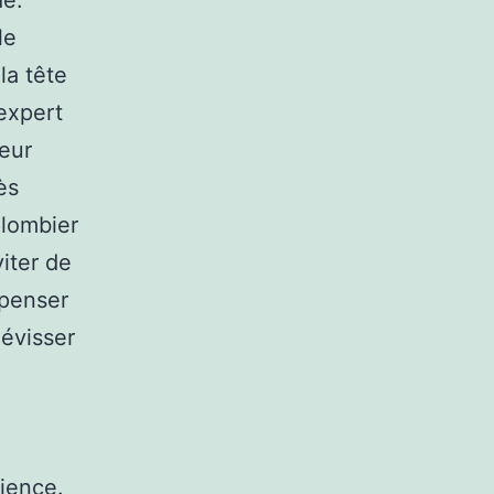
de.
le
la tête
 expert
geur
ès
plombier
iter de
épenser
dévisser
rience.