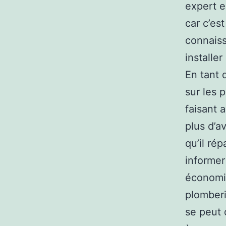
expert e
car c’est
connaiss
installe
En tant 
sur les 
faisant 
plus d’a
qu’il rép
informer
économis
plomberie
se peut 