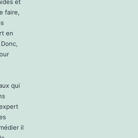
ides et
 faire,
os
rt en
 Donc,
pour
eaux qui
ns
 expert
les
médier il