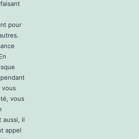
faisant
ent pour
autres.
sance
 En
risque
. pendant
e vous
ôté, vous
n
aussi, il
nt appel