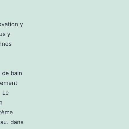
ovation y
us y
onnes
e de bain
alement
 Le
n
stème
yau. dans