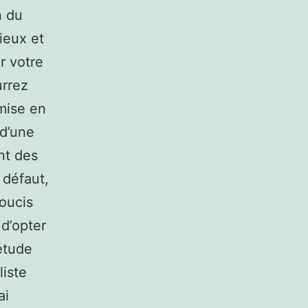
n du
ieux et
r votre
urrez
 mise en
 d’une
nt des
 défaut,
oucis
d’opter
étude
liste
ai