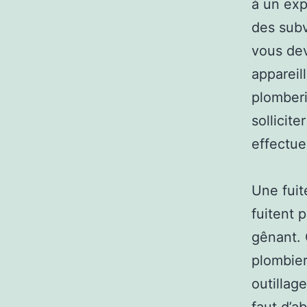
à un exp
des subv
vous de
appareil
plomberi
sollicit
effectue
Une fuit
fuitent 
gênant. 
plombier
outillag