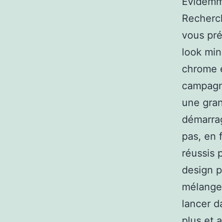
Évidemme
Recherch
vous pré
look min
chrome e
campagne
une gran
démarrag
pas, en 
réussis 
design pa
mélange
lancer d
plus et 