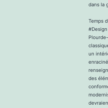
dans la 
Temps de
#Design
Plourde-
classiqu
un intér
enraciné
renseign
des élém
conform
modernis
devraien