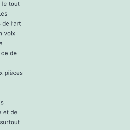
 le tout
Les
de l’art
n voix
e
s de de
ux pièces
es
e et de
 surtout