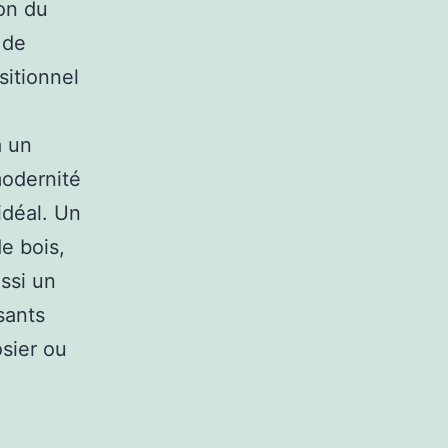
ion du
 de
sitionnel
à un
modernité
idéal. Un
de bois,
ussi un
sants
osier ou