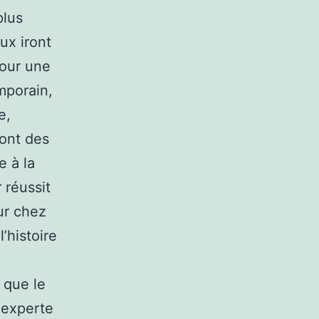
plus
eux iront
Pour une
mporain,
e,
ont des
e à la
 réussit
ur chez
’histoire
 que le
 experte