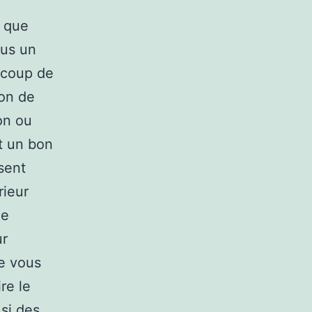
e que
ous un
ucoup de
son de
on ou
t un bon
sent
rieur
de
ur
e vous
re le
si des