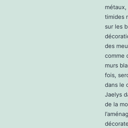
métaux, 
timides m
sur les 
décorati
des meub
comme de
murs bla
fois, se
dans le 
Jaelys d
de la mod
l’aménag
décorate