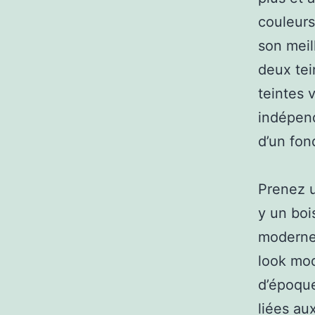
couleurs
son meil
deux tei
teintes 
indépend
d’un fon
Prenez u
y un boi
moderne 
look mod
d’époque
liées au