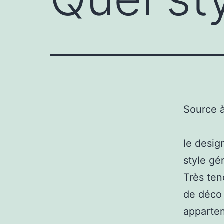
Source 
le desig
style gé
Très ten
de déco 
appartem