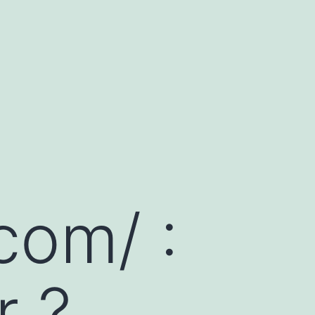
com/ :
r ?