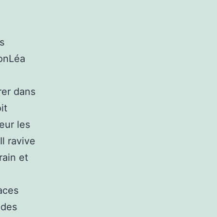
s
ionLéa
rer dans
it
eur les
l ravive
ain et
aces
 des