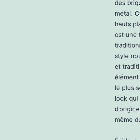
des briq
métal. C
hauts pl
est une 
traditio
style no
et tradi
élément 
le plus s
look qu
d’origin
même de