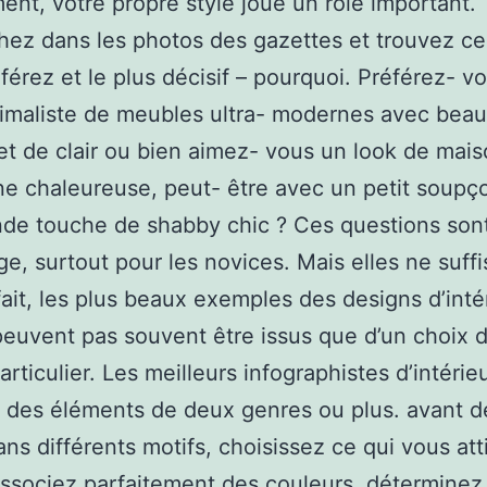
nt, votre propre style joue un rôle important.
ez dans les photos des gazettes et trouvez c
férez et le plus décisif – pourquoi. Préférez- v
imaliste de meubles ultra- modernes avec bea
t de clair ou bien aimez- vous un look de mai
 chaleureuse, peut- être avec un petit soupç
de touche de shabby chic ? Ces questions son
e, surtout pour les novices. Mais elles ne suffi
fait, les plus beaux exemples des designs d’inté
peuvent pas souvent être issus que d’un choix 
rticulier. Les meilleurs infographistes d’intérie
 des éléments de deux genres ou plus. avant d
ans différents motifs, choisissez ce qui vous atti
associez parfaitement des couleurs. déterminez 