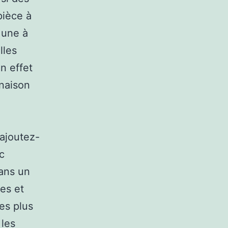
pièce à
 une à
lles
n effet
inaison
 ajoutez-
c
ans un
es et
es plus
 les