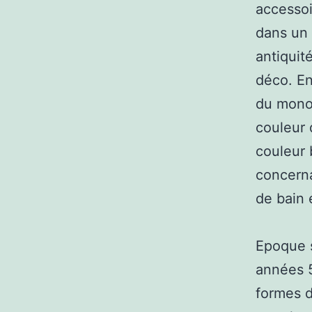
accessoi
dans un
antiquit
déco. En
du monoc
couleur 
couleur 
concerna
de bain 
Epoque s
années 5
formes d