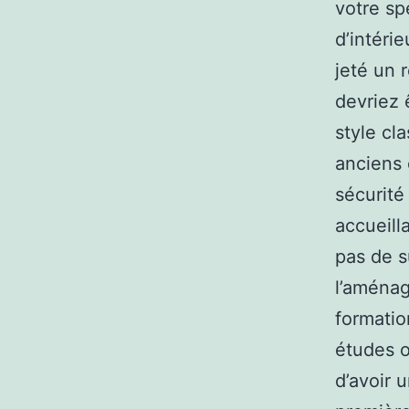
votre sp
d’intéri
jeté un 
devriez 
style cl
anciens 
sécurité
accueil
pas de s
l’aménag
formatio
études o
d’avoir 