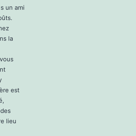
s un ami
oûts.
chez
ns la
 vous
nt
y
ière est
é,
 des
e lieu