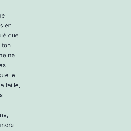
ne
s en
qué que
e ton
rne ne
ces
que le
 taille,
s
rne,
indre