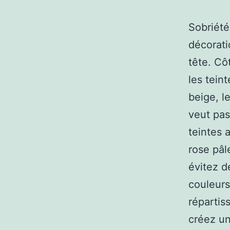
Sobriété
décorat
tête. Cô
les teint
beige, le
veut pas 
teintes 
rose pâl
évitez d
couleurs
répartis
créez u