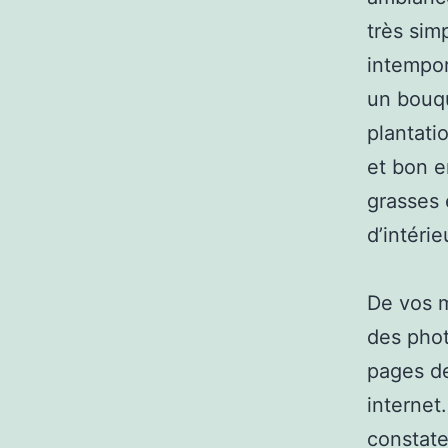
très simp
intempor
un bouqu
plantati
et bon e
grasses 
d’intéri
De vos m
des phot
pages de
internet
constate