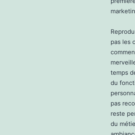
première
marketi
Reprodui
pas les 
comment 
merveill
temps de
du fonct
personna
pas reco
reste pe
du métie
ambianc