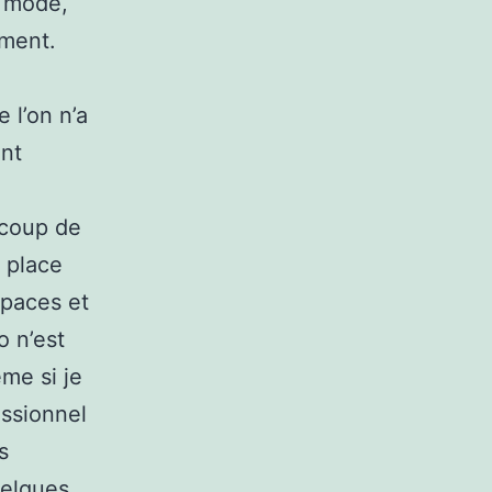
e mode,
ment.
 l’on n’a
ent
ucoup de
a place
spaces et
o n’est
me si je
essionnel
s
uelques