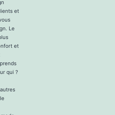
gn
lients et
 vous
gn. Le
plus
nfort et
t
mprends
ur qui ?
’autres
le