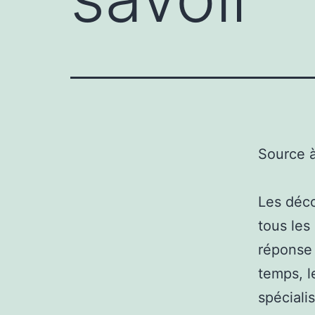
Source 
Les déco
tous les
réponse 
temps, l
spéciali