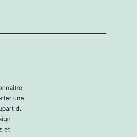
onnaître
orter une
lupart du
sign
s et