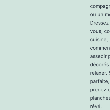
compagn
ou un me
Dressez 
vous, co
cuisine,
comment
asseoir 
décorés 
relaxer. 
parfaite
prenez c
planches
rêvé.