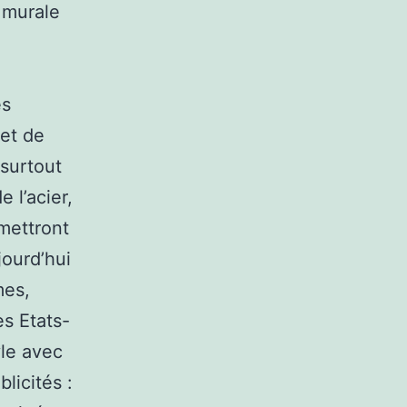
n murale
es
 et de
 surtout
e l’acier,
mettront
jourd’hui
mes,
s Etats-
yle avec
licités :