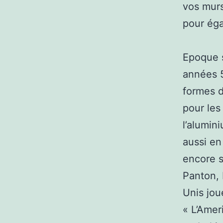
vos murs
pour éga
Epoque s
années 5
formes d
pour les 
l’alumin
aussi en
encore s
Panton, 
Unis jou
« L’Amer