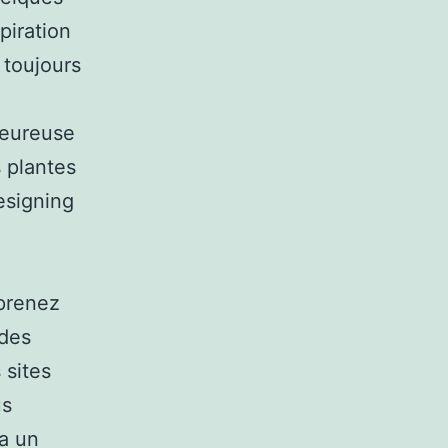
piration
 toujours
leureuse
s plantes
esigning
 prenez
 des
 sites
us
 a un