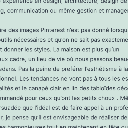
 expérience en design, architecture, design d
ng, communication ou même gestion et manage
re des images Pinterest n’est pas donné lorsque
outils nécessaires et qu’on ne sait pas exactem
donner les styles. La maison est plus qu’un
eux cadre, un lieu de vie où nous passons bea
dans. Pas la peine de preférer l’esthétisme à l
ionnel. Les tendances ne vont pas à tous les e
lités et le canapé clair en lin des tabloïdes déc
mmandé pour ceux qu’ont les petits choux . Mê
rsuadée que l’idéal est de faire appel à un prof
r, je pense qu’il est envisageable de réaliser de
es harmonieuses tout en maintenant en tête q