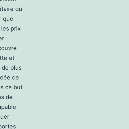
étaire du
r que
les prix
er
 couvre
tte et
n de plus
idée de
ns ce but
ès de
apable
quer
portes