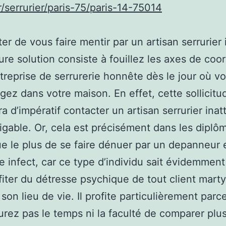
fr/serrurier/paris-75/paris-14-75014
ter de vous faire mentir par un artisan serrurier
eure solution consiste à fouillez les axes de co
treprise de serrurerie honnête dès le jour où v
z dans votre maison. En effet, cette sollicitu
a d’impératif contacter un artisan serrurier ina
tigable. Or, cela est précisément dans les dipl
que le plus de se faire dénuer par un depanneur 
ie infect, car ce type d’individu sait évidemment
fiter du détresse psychique de tout client marty
 son lieu de vie. Il profite particulièrement parc
urez pas le temps ni la faculté de comparer plu