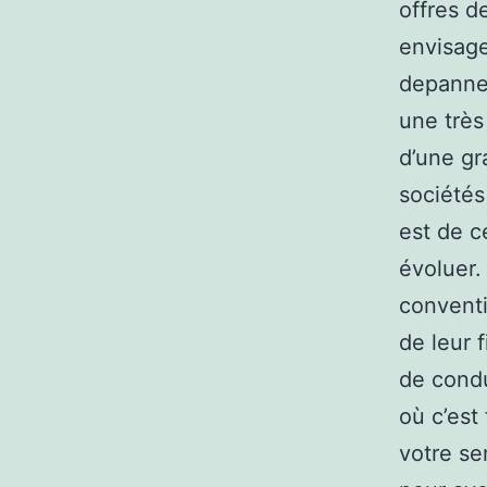
offres d
envisag
depanneu
une très
d’une gr
sociétés
est de ce
évoluer.
conventi
de leur f
de condu
où c’est
votre se