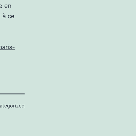
se en
 à ce
paris-
ategorized