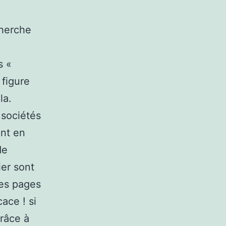
cherche
s «
 figure
la.
 sociétés
ant en
de
ier sont
les pages
cace ! si
grâce à