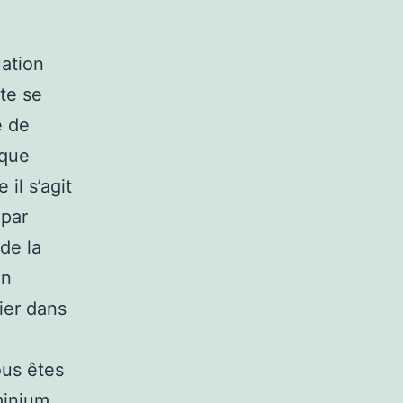
uation
te se
e de
 que
il s’agit
 par
de la
an
cier dans
ous êtes
minium