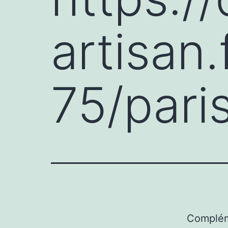
artisan.
75/pari
Complém