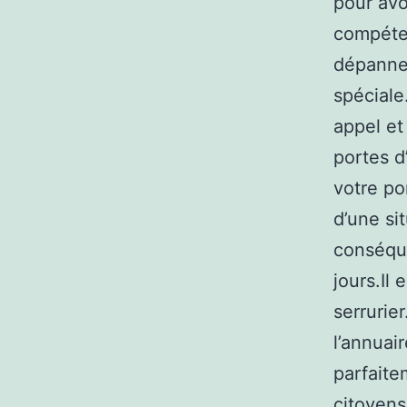
pour avo
compéte
dépanneu
spéciale
appel et
portes d
votre po
d’une si
conséque
jours.Il
serrurie
l’annuai
parfaite
citoyens