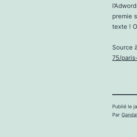
l’Adword
premie s
texte ! 
Source 
75/pari
Publié le
j
Par
Gandal