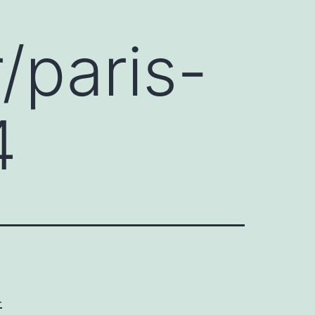
r/paris-
4
-