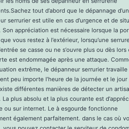
ir les noms de ses depanneur en serrurerie
nts.Sachez tout d’abord que le dépannage d’un
r serrurier est utile en cas d’urgence et de sit
. Son appréciation est nécessaire lorsque la por
 que vous restez à l’extérieur, lorsqu’une serrur
’entrée se casse ou ne s’ouvre plus ou dès lors
rte est endommagée après une attaque. Comme 
tuation extrême, le dépanneur serrurier travaille
nt peu importe l’heure de la journée et le jour 
 existe différentes manières de détecter un artis
r. La plus absolu et la plus courante est d’appré
re ou sur internet. Le à esgourde fonctionne
ment également parfaitement. dans le cas où v
, vous pouvez contacter le serviteur de condo