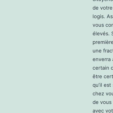
de votre
logis. A
vous con
élevés. 
première
une frac
enverra 
certain 
être cer
qu’il es
chez vou
de vous
avec vot