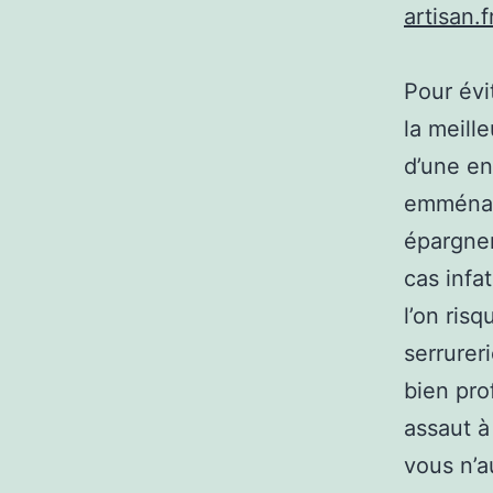
artisan.
Pour évi
la meill
d’une en
emménage
épargner
cas infa
l’on ris
serrurer
bien pro
assaut à
vous n’a