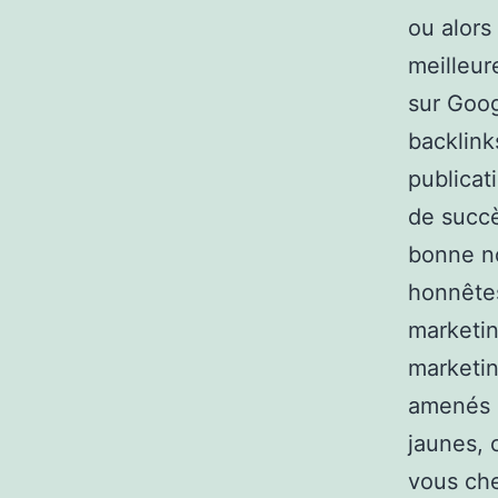
ou alors
meilleur
sur Goog
backlink
publicat
de succè
bonne no
honnêtes
marketin
marketin
amenés d
jaunes, c
vous che