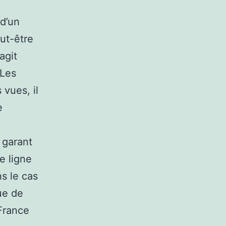
d’un
ut-être
agit
 Les
 vues, il
e
 garant
ne ligne
s le cas
ue de
 France