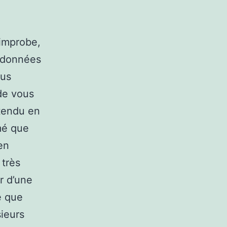
 improbe,
ordonnées
ous
de vous
ttendu en
ômé que
en
 très
r d’une
e que
sieurs