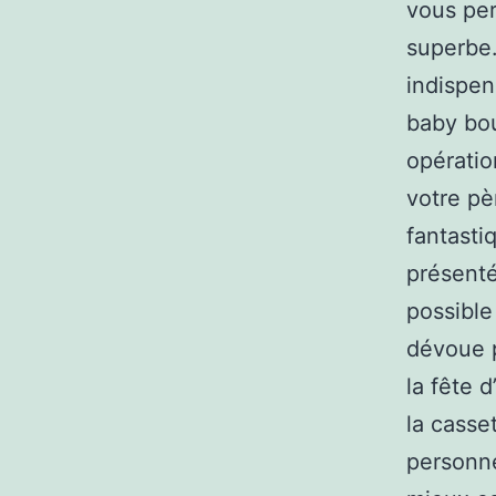
vous per
superbe.
indispen
baby bou
opératio
votre pè
fantasti
présenté
possible
dévoue p
la fête 
la casse
personn