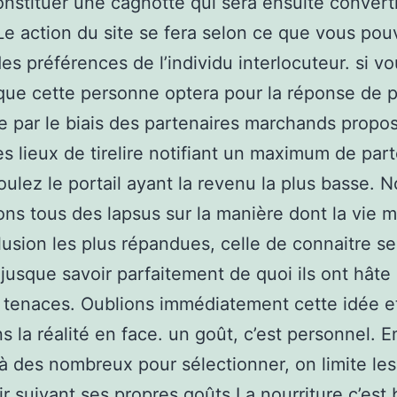
nstituer une cagnotte qui sera ensuite convert
e action du site se fera selon ce que vous pou
es préférences de l’individu interlocuteur. si v
ue cette personne optera pour la réponse de 
 par le biais des partenaires marchands propo
es lieux de tirelire notifiant un maximum de part
oulez le portail ayant la revenu la plus basse. 
ons tous des lapsus sur la manière dont la vie 
illusion les plus répandues, celle de connaitre se
jusque savoir parfaitement de quoi ils ont hâte
 tenaces. Oublions immédiatement cette idée e
s la réalité en face. un goût, c’est personnel. E
à des nombreux pour sélectionner, on limite le
ir suivant ses propres goûts.La nourriture c’est 