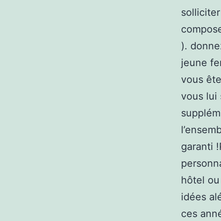
sollicit
composer
). donne
jeune fe
vous ête
vous lui
suppléme
l’ensemb
garanti 
personna
hôtel ou
idées al
ces anné