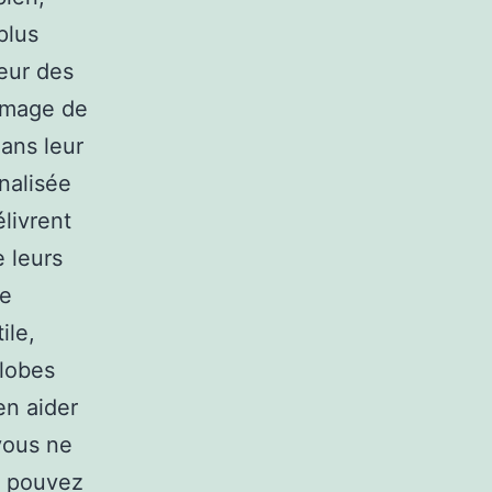
plus
leur des
’image de
dans leur
nnalisée
élivrent
e leurs
re
ile,
lobes
en aider
vous ne
s pouvez