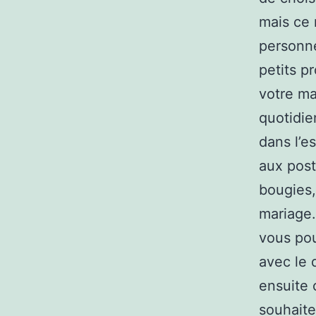
mais ce 
personne
petits p
votre ma
quotidie
dans l’e
aux post
bougies,
mariage.
vous po
avec le 
ensuite 
souhaite