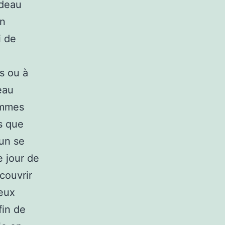
adeau
un
i de
s ou à
eau
sommes
s que
’un se
e jour de
écouvrir
reux
fin de