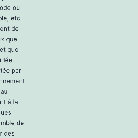
e ode ou
le, etc.
ment de
ux que
 et que
 idée
étée par
sonnement
eau
t à la
ques
semble de
r des