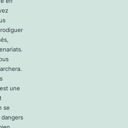
ie en
vez
ous
prodiguer
sés,
enariats.
Nous
marchera.
s
 est une
t
n se
s dangers
bien,