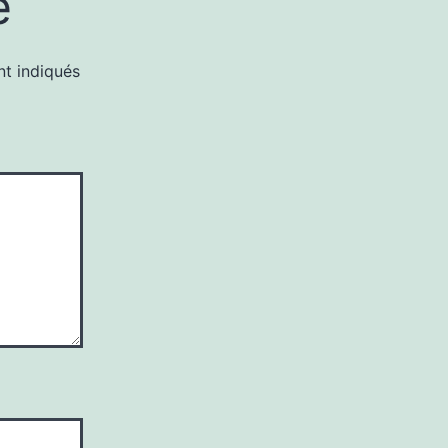
e
nt indiqués