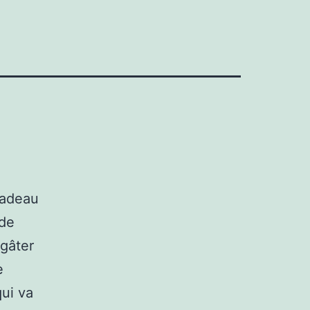
 cadeau
 de
 gâter
e
qui va