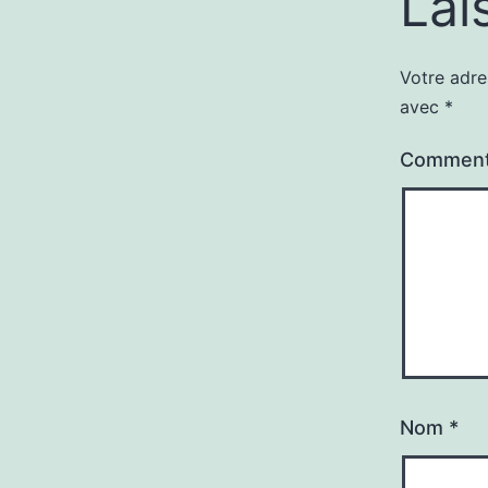
Lai
Votre adre
avec
*
Comment
Nom
*