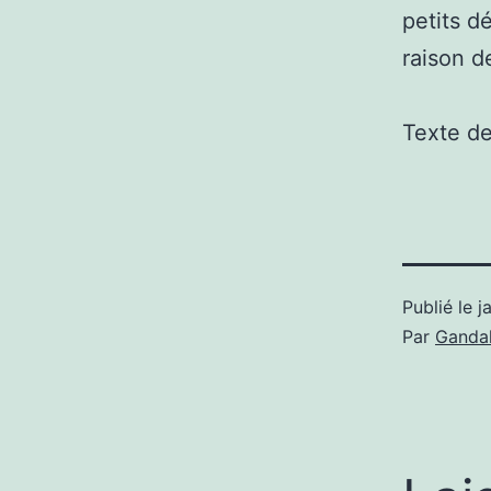
petits d
raison d
Texte d
Publié le
j
Par
Gandal