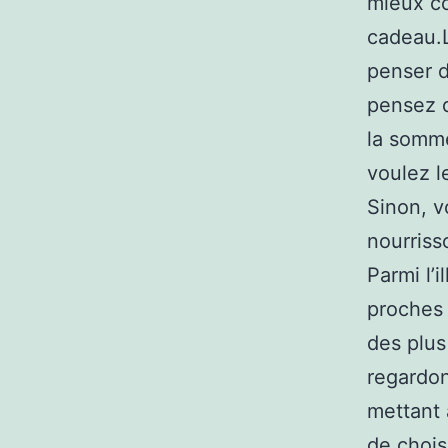
mieux co
cadeau.L
penser d
pensez q
la somme
voulez l
Sinon, v
nourriss
Parmi l’
proches 
des plus
regardon
mettant 
de chois