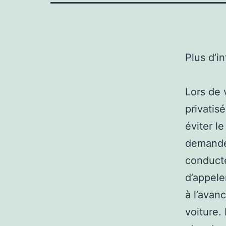
Plus d’i
Lors de 
privatisé
éviter le
demander
conducte
d’appele
à l’avan
voiture.