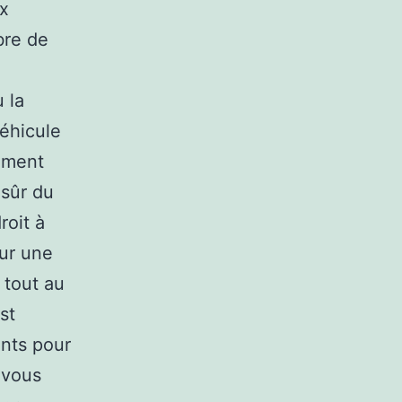
x
bre de
 la
véhicule
nement
 sûr du
roit à
our une
 tout au
st
ants pour
 vous