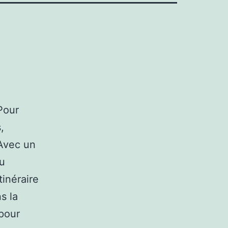
 Pour
,
 Avec un
ou
tinéraire
s la
 pour