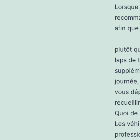
Lorsque 
recomman
afin que
plutôt q
laps de 
suppléme
journée, 
vous dép
recueill
Quoi de 
Les véhi
professi