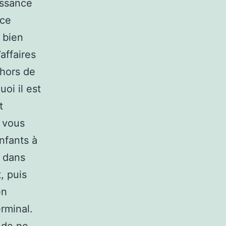
issance
nce
 bien
affaires
ehors de
uoi il est
t
e vous
nfants à
s dans
, puis
en
rminal.