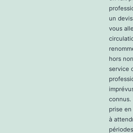
professi
un devis
vous all
circulat
renommée
hors nor
service 
professi
imprévus
connus. 
prise en
à attend
périodes