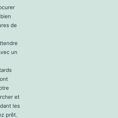
ocurer
mbien
ures de
ttendre
Avec un
tards
ront
otre
rcher et
dant les
z prêt.