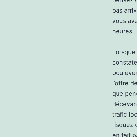
pensez q
pas arri
vous ave
heures.
Lorsque 
constate
bouleve
l’offre 
que pend
décevant
trafic l
risquez 
en fait 