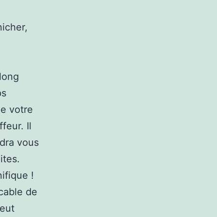
icher,
long
ps
de votre
feur. Il
ndra vous
ites.
ifique !
cable de
peut