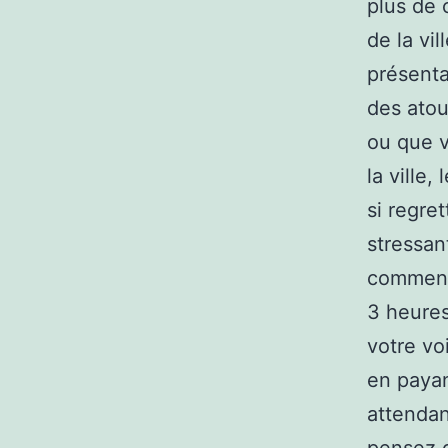
plus de 
de la vi
présenta
des atou
ou que v
la ville,
si regre
stressan
commence
3 heures
votre vo
en payan
attendan