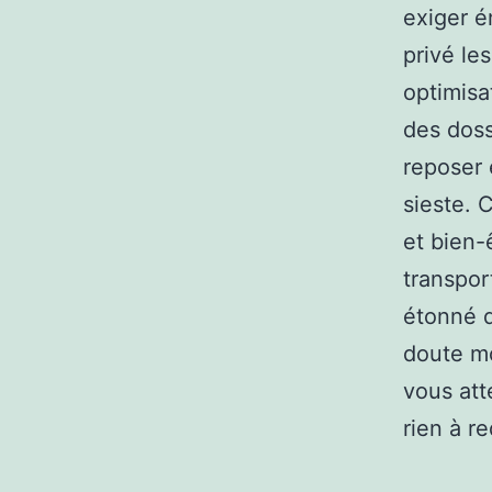
exiger é
privé le
optimisa
des doss
reposer 
sieste. 
et bien-
transpor
étonné d
doute mo
vous att
rien à r