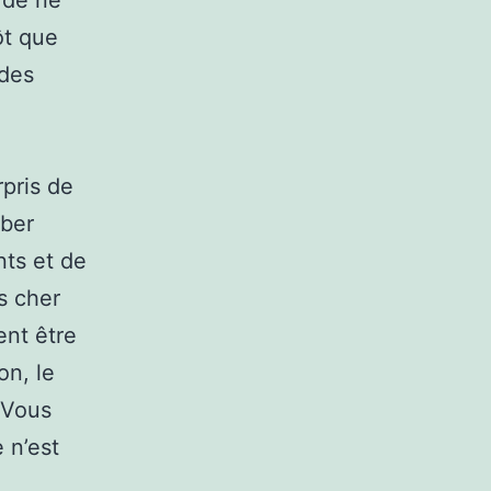
 de ne
ôt que
 des
pris de
Uber
ts et de
us cher
ent être
on, le
 Vous
 n’est