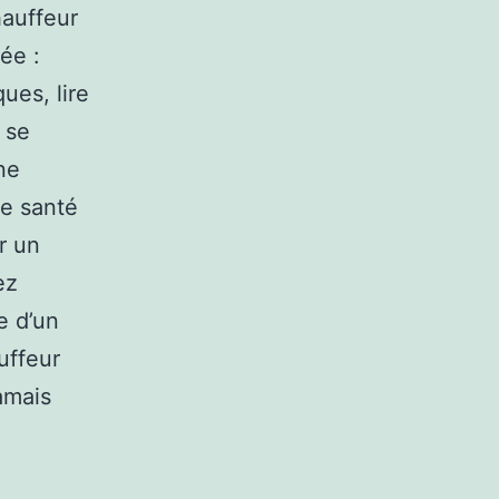
hauffeur
ée :
ues, lire
 se
ne
re santé
r un
ez
e d’un
uffeur
amais