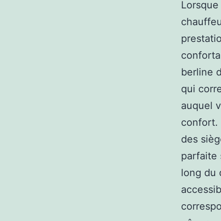
Lorsque
chauffeu
prestati
conforta
berline 
qui corr
auquel v
confort.
des sièg
parfaite
long du 
accessib
correspo