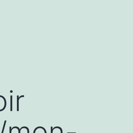
ir
//mon-