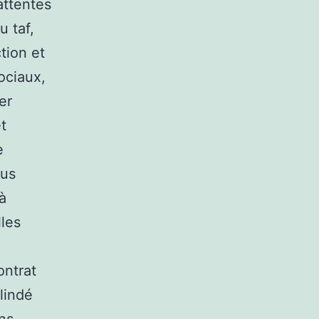
attentes
u taf,
tion et
ociaux,
er
t
e
dus
à
lles
ontrat
blindé