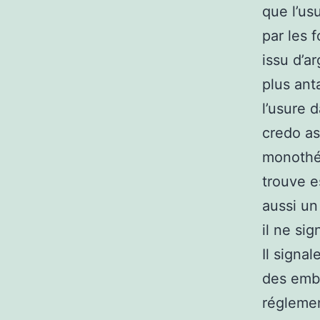
que l’us
par les f
issu d’ar
plus anta
l’usure 
credo as
monothéi
trouve e
aussi un
il ne si
Il signa
des emba
réglemen