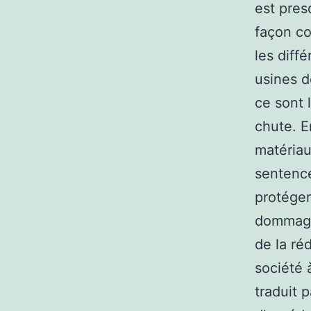
est pres
façon co
les diff
usines d
ce sont 
chute. E
matériau
sentence
protéger
dommagea
de la ré
société 
traduit p