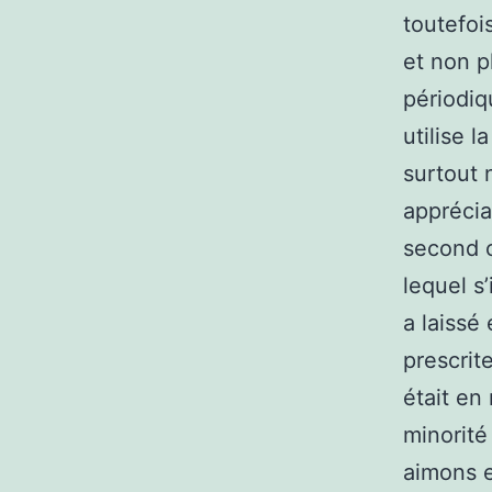
toutefois
et non p
périodiq
utilise 
surtout n
apprécia
second c
lequel s
a laissé 
prescrit
était en
minorité
aimons e