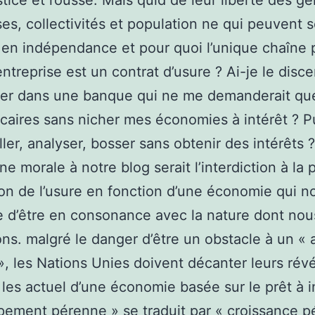
ustice et rousse. Mais quid de leur liberté des ge
ses, collectivités et population ne qui peuvent 
 en indépendance et pour quoi l’unique chaîne
entreprise est un contrat d’usure ? Ai-je le dis
ner dans une banque qui ne me demanderait qu
ncaires sans nicher mes économies à intérêt ? P
ller, analyser, bosser sans obtenir des intérêts 
ne morale à notre blog serait l’interdiction à la 
tion de l’usure en fonction d’une économie qui n
 d’être en consonance avec la nature dont nou
s. malgré le danger d’être un obstacle à un « 
», les Nations Unies doivent décanter leurs révé
 les actuel d’une économie basée sur le prêt à i
ement pérenne » se traduit par « croissance p