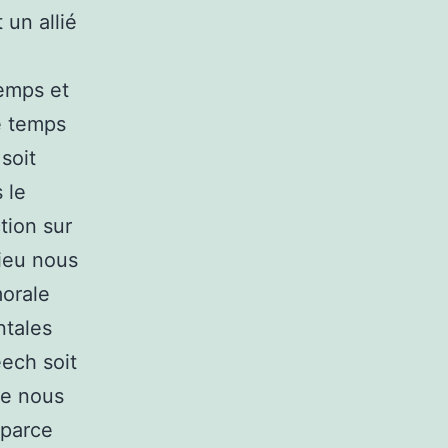
 un allié
temps et
e temps
 soit
 le
tion sur
Dieu nous
morale
ntales
eech soit
ue nous
 parce