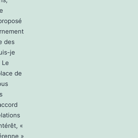
ns,
se
 proposé
cernement
e des
uis-je
? Le
place de
ous
s
accord
lations
ntérêt, «
érenne »