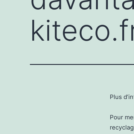
kiteco.f
Plus d’i
Pour men
recyclag