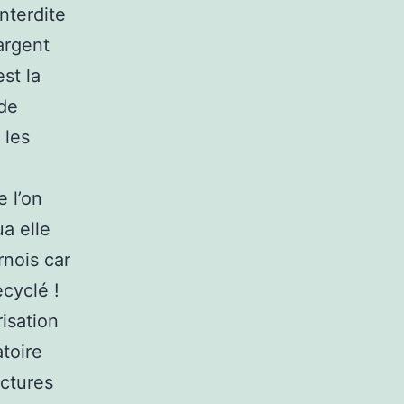
nterdite
’argent
est la
 de
 les
 l’on
a elle
rnois car
ecyclé !
isation
toire
uctures