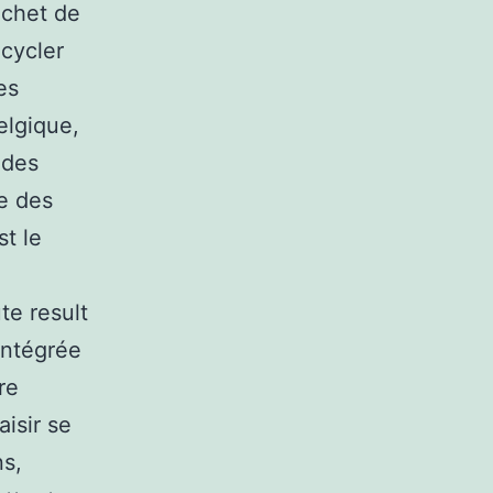
échet de
ecycler
es
elgique,
 des
e des
t le
te result
intégrée
re
aisir se
ns,