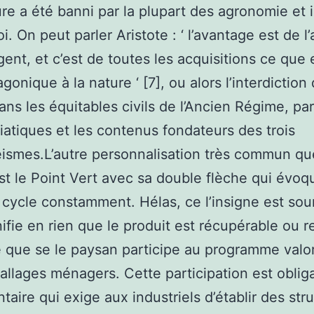
ure a été banni par la plupart des agronomie et i
oi. On peut parler Aristote : ‘ l’avantage est de l
gent, et c’est de toutes les acquisitions ce que 
gonique à la nature ‘ [7], ou alors l’interdiction
dans les équitables civils de l’Ancien Régime, par
iatiques et les contenus fondateurs des trois
smes.L’autre personnalisation très commun que
st le Point Vert avec sa double flèche qui évoqu
 cycle constamment. Hélas, ce l’insigne est sou
gnifie en rien que le produit est récupérable ou r
le que se le paysan participe au programme valor
llages ménagers. Cette participation est obliga
taire qui exige aux industriels d’établir des str