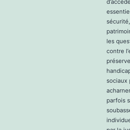
d’accéde
essentie
sécurité
patrimoi
les ques
contre l
préserve
handicap,
sociaux 
acharner
parfois 
soubasse
individu