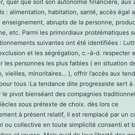
r, quel que soit son autonomie financière, aux 
ls : alimentation, habitation, santé, accès égal a
, enseignement, abrupts de la personne, produc
ne, etc. Parmi les primordiaux problématiques s
tionnements suivantes ont été identifiées : Lutt
’exclusion et les ségrégation, c.-à-d. respecter e
r les personnes les plus faibles ( en situation d
 vieilles, minoritaires… ), offrir l’accès aux ten
pour tous :La tendance dite progressiste sert à 
 le pivot bienséant des compagnies traditionne
siècles sous prétexte de choix. dès lors ce
ment à présent relatif, il est remplacé par un c
el ou collective en toute simplicité consenti et 