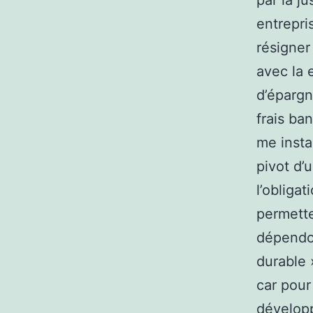
par la j
entrepri
résigner
avec la 
d’éparg
frais ba
me insta
pivot d’u
l’obliga
permette
dépendon
durable 
car pour
développ