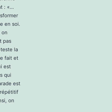
at : «…
nsformer
e en soi.
u on
t pas
teste la
 fait et
i est
s qui
arade est
répétitif
nsi, on