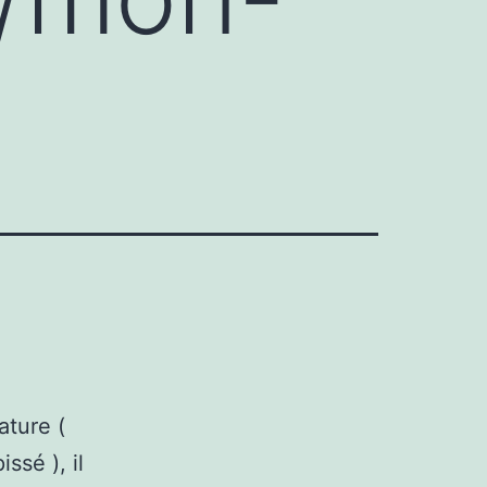
ature (
ssé ), il