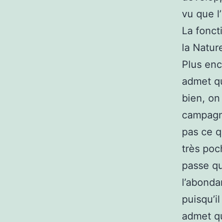
vu que l’
La fonct
la Natur
Plus enc
admet qu
bien, on
campagne
pas ce q
très poc
passe qu
l’abondan
puisqu’i
admet q