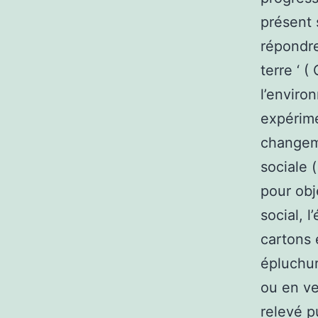
présent 
répondre
terre ‘ 
l’enviro
expérime
changeme
sociale (
pour obje
social, 
cartons 
épluchur
ou en ve
relevé p