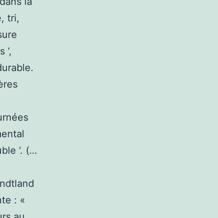
 dans la
 tri,
sure
 ‘,
durable.
ères
urnées
mental
le ‘. (…
undtland
te : «
urs au