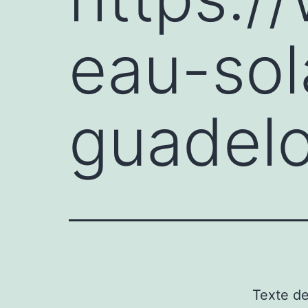
eau-sol
guadel
Texte d