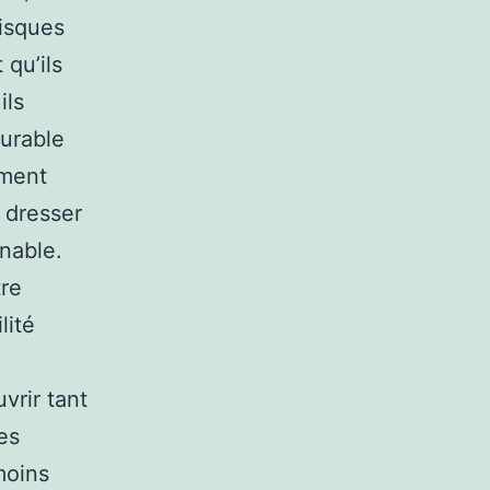
risques
 qu’ils
ils
durable
ement
t dresser
inable.
tre
lité
vrir tant
es
moins