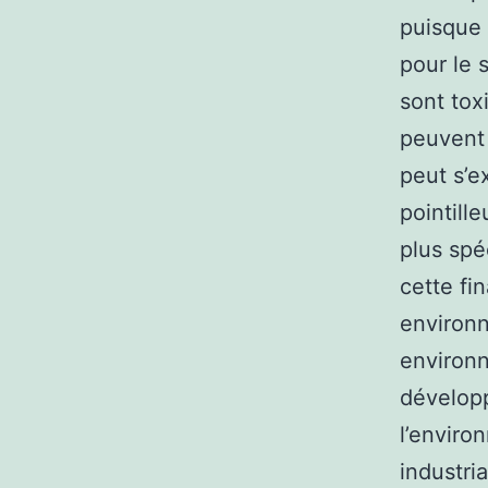
puisque 
pour le 
sont tox
peuvent 
peut s’e
pointille
plus spé
cette fi
environn
environn
développ
l’enviro
industri