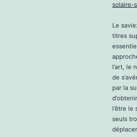
solaire-
Le savie
titres s
essentie
approché
l’art, le
de s’avé
par la s
d’obteni
l’être le
seuls tr
déplacer 