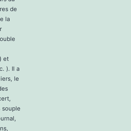
ures de
e la
r
double
) et
 ). Il a
iers, le
des
ert,
s souple
urnal,
ins,