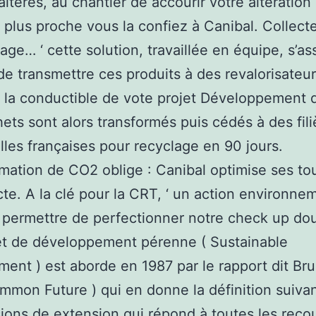
altérés, au chantier de accourir votre altération
 plus proche vous la confiez à Canibal. Collecte,
ge… ‘ cette solution, travaillée en équipe, s’as
de transmettre ces produits à des revalorisateurs
 la conductible de vote projet Développement 
ets sont alors transformés puis cédés à des fili
elles françaises pour recyclage en 90 jours.
tion de CO2 oblige : Canibal optimise ses to
cte. A la clé pour la CRT, ‘ un action environne
 permettre de perfectionner notre check up doub
et de développement pérenne ( Sustainable
ent ) est aborde en 1987 par le rapport dit Br
mmon Future ) qui en donne la définition suivan
ions de extension qui répond à toutes les reco