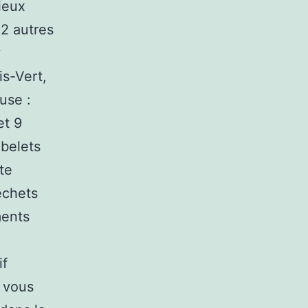
ieux
 2 autres
y
is-Vert,
ause :
et 9
obelets
te
échets
ments
if
s vous