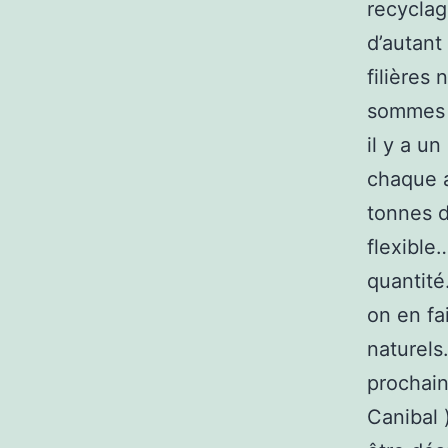
recyclag
d’autant
filières
sommes p
il y a un
chaque 
tonnes d
flexible
quantité
on en fa
naturels
prochain
Canibal 