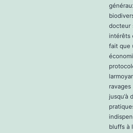
généraux
biodivers
docteur 
intérêts
fait que
économis
protocol
larmoya
ravages 
jusqu’à 
pratiques
indispen
bluffs à 