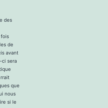
ge des
 fois
les de
cis avant
-ci sera
tique
rrait
fiques que
ui nous
re si le