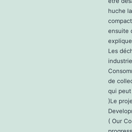
être dés
huche la
compacta
ensuite 
explique
Les déch
industri
Consomma
de colle
qui peut
)Le proj
Developm
( Our Co
progress