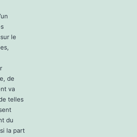
’un
es
sur le
es,
r
e, de
ent va
e telles
ésent
nt du
si la part