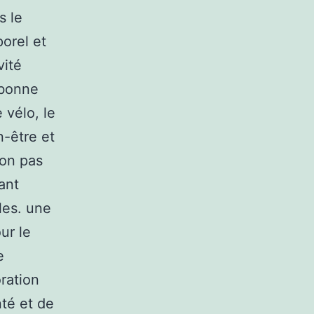
s le
porel et
vité
 bonne
 vélo, le
n-être et
non pas
ant
les. une
ur le
e
ration
té et de