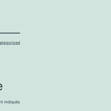
ategorized
e
nt indiqués