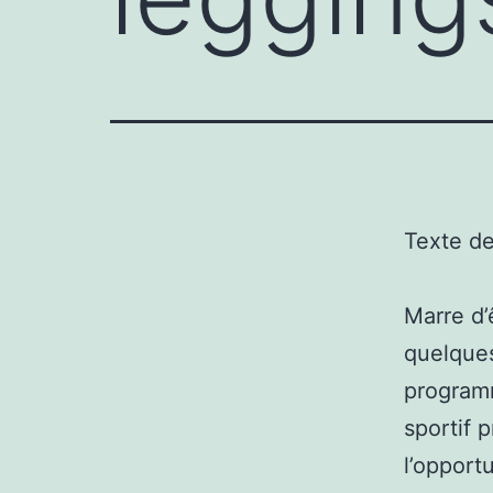
Texte d
Marre d’
quelques
programm
sportif 
l’opport