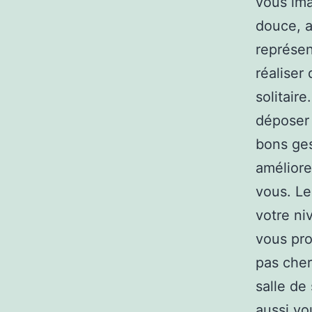
vous im
douce, a
représen
réaliser
solitair
déposer 
bons ges
améliore
vous. Le
votre niv
vous pro
pas cher
salle de
aussi vo