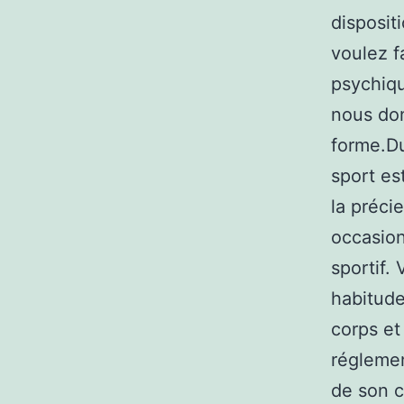
disposit
voulez fa
psychiqu
nous don
forme.Du
sport es
la préci
occasion
sportif.
habitude
corps et
réglemen
de son c