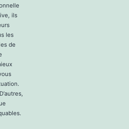
ionnelle
ve, ils
eurs
us les
les de
e
mieux
vous
uation.
D’autres,
que
quables.