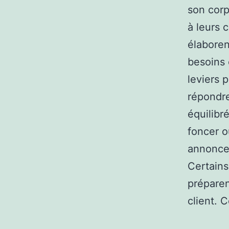
son corp
à leurs 
élaboren
besoins e
leviers 
répondre
équilibr
foncer o
annonce 
Certains
préparen
client. 