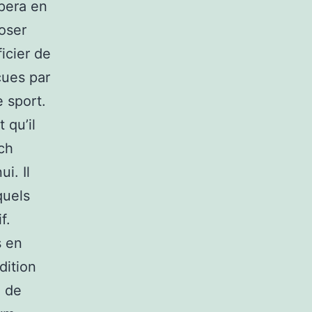
upera en
oser
ficier de
çues par
 sport.
 qu’il
ch
i. Il
quels
f.
s en
dition
n de