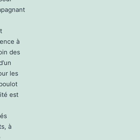
ompagnant
t
ience à
oin des
d’un
ur les
 boulot
ité est
tés
s, à
e