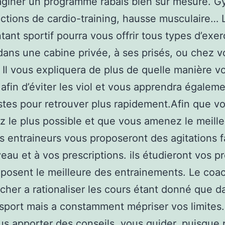
aginer un programme rabais bien sur mesure. 
ctions de cardio-training, hausse musculaire… 
tant sportif pourra vous offrir tous types d’exer
 dans une cabine privée, à ses prisés, ou chez v
e. Il vous expliquera de plus de quelle manière v
afin d’éviter les viol et vous apprendra égaleme
tes pour retrouver plus rapidement.Afin que v
z le plus possible et que vous amenez le meill
s entraineurs vous proposeront des agitations f
eau et à vos prescriptions. ils étudieront vos pro
posent le meilleure des entrainements. Le coa
cher a rationaliser les cours étant donné que 
 sport mais a constamment mépriser vos limites. 
us apporter des conseils, vous guider, puisque 