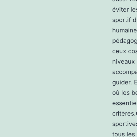
éviter l
sportif 
humaine.
pédagogi
ceux coa
niveaux 
accompag
guider. 
où les b
essentiel
critères
sportive
tous les