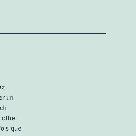
ez
er un
ach
 offre
fois que