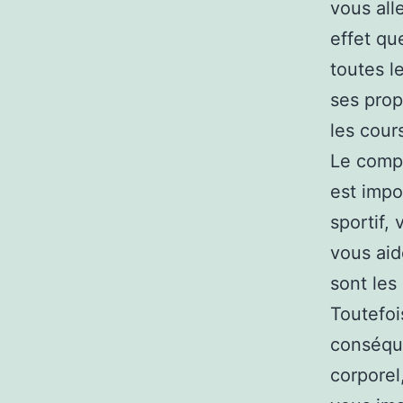
vous all
effet qu
toutes l
ses pro
les cour
Le compt
est impo
sportif,
vous aid
sont les
Toutefoi
conséque
corporel