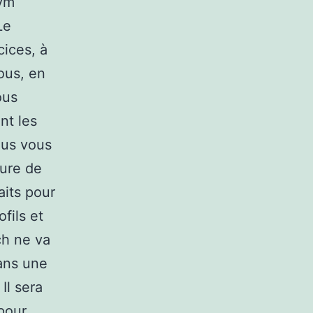
Gym
Le
cices, à
ous, en
ous
nt les
ous vous
eure de
aits pour
fils et
ch ne va
dans une
Il sera
pour