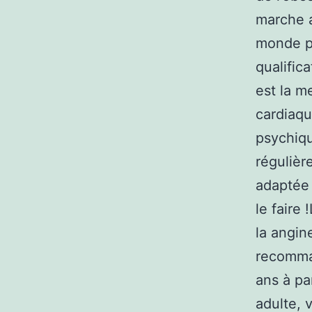
marche a
monde pe
qualifica
est la m
cardiaqu
psychiqu
régulièr
adaptée 
le faire
la angin
recomman
ans à par
adulte, 