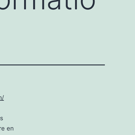
m/
es
re en