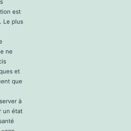
ls
tion est
. Le plus
e
ie ne
cis
aques et
uent que
server à
r un état
 santé