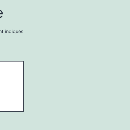
e
nt indiqués