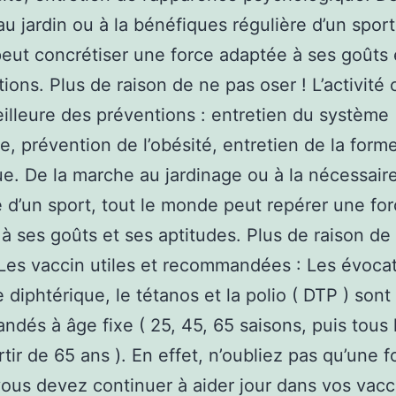
u jardin ou à la bénéfiques régulière d’un sport,
ut concrétiser une force adaptée à ses goûts 
tions. Plus de raison de ne pas oser ! L’activité 
eilleure des préventions : entretien du système
e, prévention de l’obésité, entretien de la form
e. De la marche au jardinage ou à la nécessair
e d’un sport, tout le monde peut repérer une fo
à ses goûts et ses aptitudes. Plus de raison de
 !Les vaccin utiles et recommandées : Les évoca
e diphtérique, le tétanos et la polio ( DTP ) sont
dés à âge fixe ( 25, 45, 65 saisons, puis tous 
tir de 65 ans ). En effet, n’oubliez pas qu’une f
vous devez continuer à aider jour dans vos vac