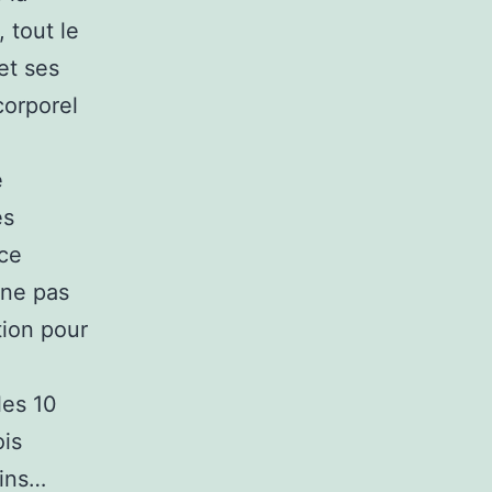
 tout le
et ses
corporel
e
es
rce
 ne pas
tion pour
les 10
ois
cins…