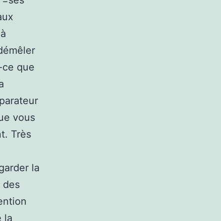
( =ses
aux
 à
 démêler
t-ce que
a
mparateur
que vous
t. Très
garder la
e des
ention
 la