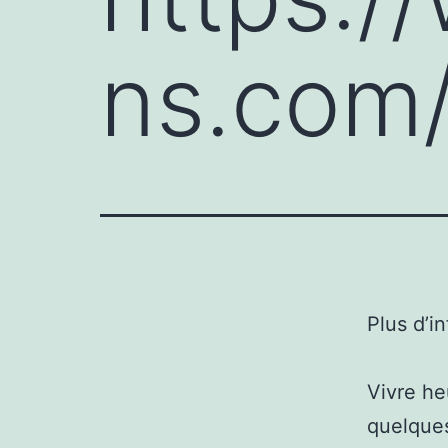
ns.com
Plus d’i
Vivre he
quelques