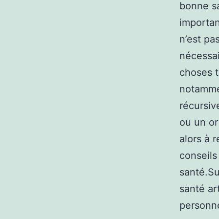
bonne sa
important
n’est pa
nécessai
choses t
notammen
récursiv
ou un or
alors à 
conseils
santé.Su
santé ar
personne