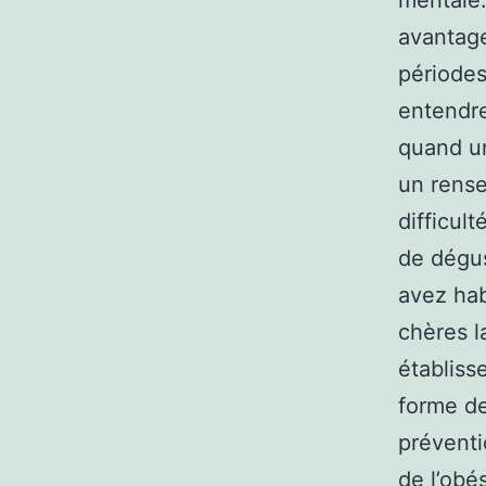
mentale.
avantage
périodes
entendre
quand un
un rens
difficul
de dégus
avez hab
chères l
établiss
forme de
préventi
de l’obé