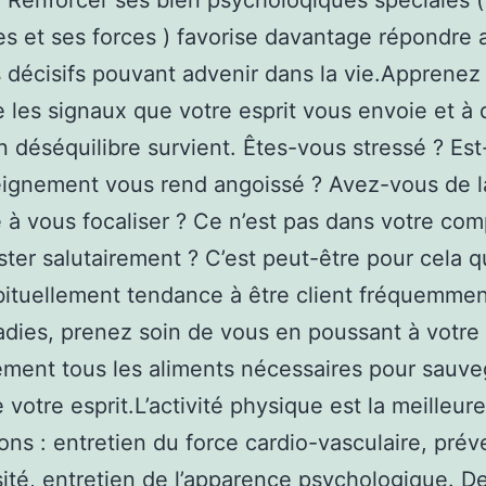
 Renforcer ses bien psycholoqiques spéciales 
s et ses forces ) favorise davantage répondre 
 décisifs pouvant advenir dans la vie.Apprenez
 les signaux que votre esprit vous envoie et à
 déséquilibre survient. Êtes-vous stressé ? Es
eignement vous rend angoissé ? Avez-vous de l
té à vous focaliser ? Ce n’est pas dans votre co
ter salutairement ? C’est peut-être pour cela 
ituellement tendance à être client fréquemmen
adies, prenez soin de vous en poussant à votre
ement tous les aliments nécessaires pour sauve
 votre esprit.L’activité physique est la meilleur
ons : entretien du force cardio-vasculaire, prév
sité, entretien de l’apparence psychologique. De