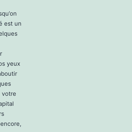
rsqu’on
é est un
uelques
r
os yeux
boutir
ques
 votre
pital
rs
 encore,