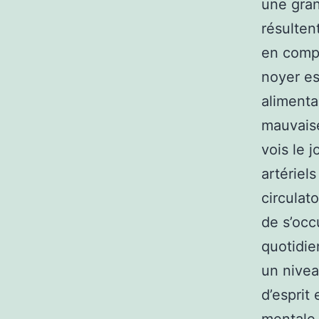
une gran
résulten
en compl
noyer es
alimenta
mauvaise
vois le 
artériel
circulat
de s’occ
quotidie
un nivea
d’esprit