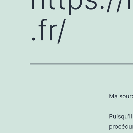
.fr/
Ma sour
Puisqu’i
procédur