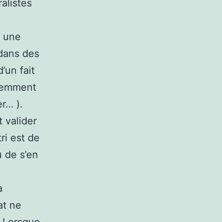
alistes
t une
 dans des
’un fait
quemment
er… ).
 valider
ri est de
u de s’en
a
at ne