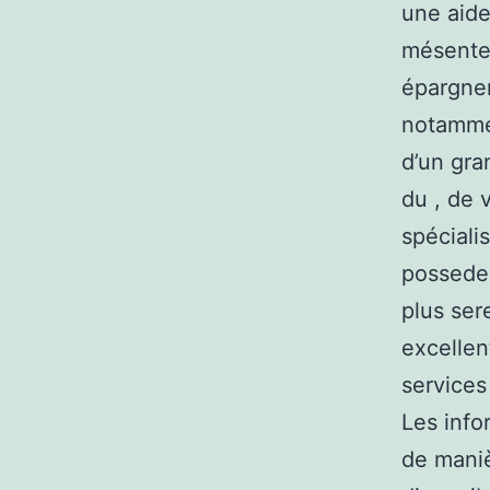
une aide
mésenten
épargner
notammen
d’un gra
du , de 
spéciali
possedez
plus sere
excellen
services
Les info
de maniè