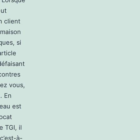
. Lorsque
eut
 client
a maison
ques, si
rticle
défaisant
ncontres
hez vous,
. En
reau est
vocat
 TGI, il
c’est-à-