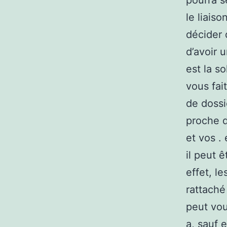
pourra s
le liaiso
décider 
d’avoir 
est la so
vous fai
de dossi
proche d
et vos .
il peut 
effet, l
rattaché
peut vou
a, sauf 