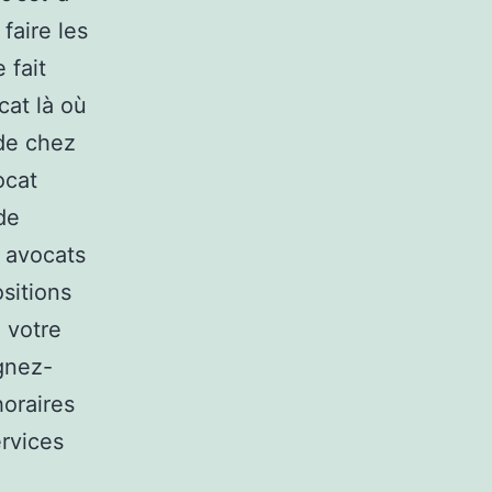
faire les
 fait
cat là où
 de chez
ocat
de
 avocats
sitions
e votre
gnez-
horaires
ervices