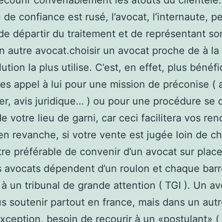
ecourir convenablement les atouts du clientèle
n de confiance est rusé, l’avocat, l’internaute, p
de départir du traitement et de représentant son
un autre avocat.choisir un avocat proche de à l
lution la plus utilise. C’est, en effet, plus bénéfi
tes appel à lui pour une mission de préconise ( a
er, avis juridique… ) ou pour une procédure se 
e votre lieu de garni, car ceci facilitera vos re
 en revanche, si votre vente est jugée loin de c
être préférable de convenir d’un avocat sur place
es avocats dépendent d’un roulon et chaque bar
 à un tribunal de grande attention ( TGI ). Un a
s soutenir partout en france, mais dans un autre
exception, besoin de recourir à un «postulant» ( 