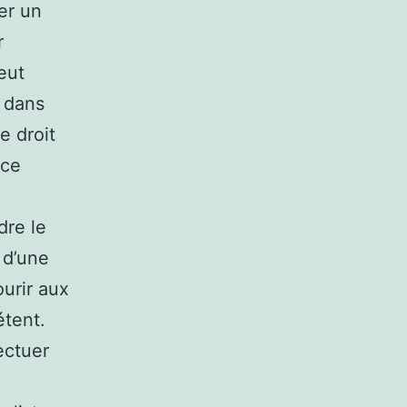
er un
r
eut
e dans
e droit
 ce
dre le
r d’une
ourir aux
étent.
ectuer