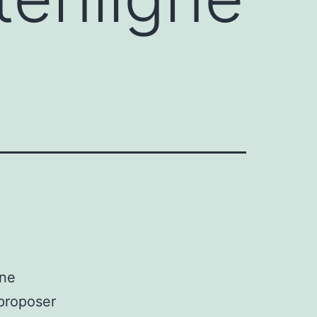
une
 proposer