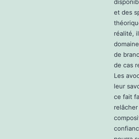
disponib
et des s
théoriqu
réalité,
domaines 
de branc
de cas re
Les avoc
leur sav
ce fait 
relâcher 
composit
confianc