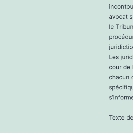
incontou
avocat so
le Tribu
procédur
juridicti
Les juri
cour de 
chacun d
spécifiq
s’inform
Texte d