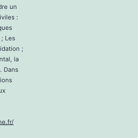
dre un
viles :
lques
 ; Les
idation ;
tal, la
t. Dans
tions
ux
e.fr/