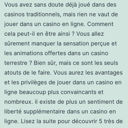
Vous avez sans doute déjà joué dans des
casinos traditionnels, mais rien ne vaut de
jouer dans un casino en ligne. Comment
cela peut-il en être ainsi ? Vous allez
sûrement manquer la sensation perçue et
les animations offertes dans un casino
terrestre ? Bien sûr, mais ce sont les seuls
atouts de le faire. Vous aurez les avantages
et les privilèges de jouer dans un casino en
ligne beaucoup plus convaincants et
nombreux. il existe de plus un sentiment de
liberté supplémentaire dans un casino en
ligne. Lisez la suite pour découvrir 5 très de