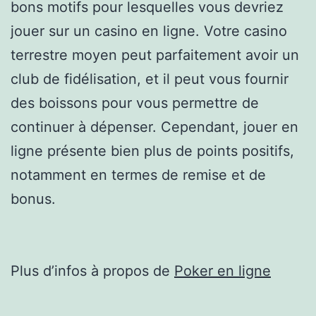
bons motifs pour lesquelles vous devriez
jouer sur un casino en ligne. Votre casino
terrestre moyen peut parfaitement avoir un
club de fidélisation, et il peut vous fournir
des boissons pour vous permettre de
continuer à dépenser. Cependant, jouer en
ligne présente bien plus de points positifs,
notamment en termes de remise et de
bonus.
Plus d’infos à propos de
Poker en ligne