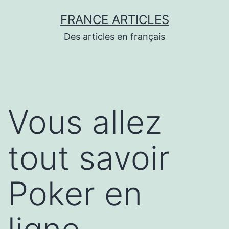
Aller
FRANCE ARTICLES
au
Des articles en français
contenu
Vous allez
tout savoir
Poker en