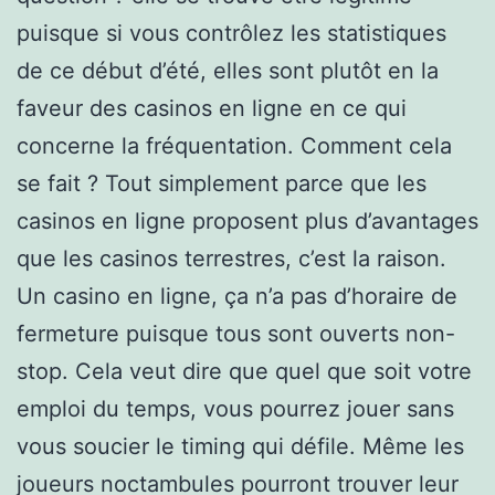
puisque si vous contrôlez les statistiques
de ce début d’été, elles sont plutôt en la
faveur des casinos en ligne en ce qui
concerne la fréquentation. Comment cela
se fait ? Tout simplement parce que les
casinos en ligne proposent plus d’avantages
que les casinos terrestres, c’est la raison.
Un casino en ligne, ça n’a pas d’horaire de
fermeture puisque tous sont ouverts non-
stop. Cela veut dire que quel que soit votre
emploi du temps, vous pourrez jouer sans
vous soucier le timing qui défile. Même les
joueurs noctambules pourront trouver leur