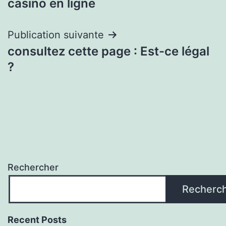
casino en ligne
l’article
Publication suivante
consultez cette page : Est-ce légal
?
Rechercher
Recherc
Recent Posts