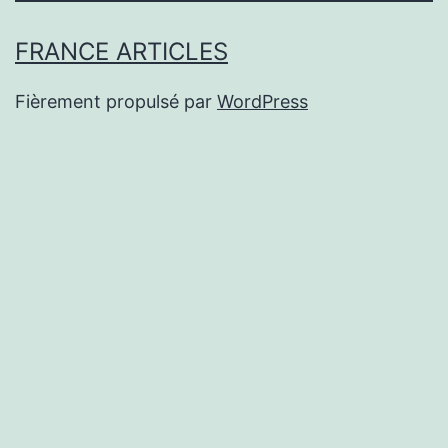
FRANCE ARTICLES
Fièrement propulsé par
WordPress