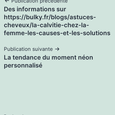
Navigation
Publication précédente
Des informations sur
de
https://bulky.fr/blogs/astuces-
l’article
cheveux/la-calvitie-chez-la-
femme-les-causes-et-les-solutions
Publication suivante
La tendance du moment néon
personnalisé