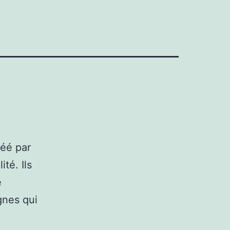
réé par
ité. Ils
e
gnes qui