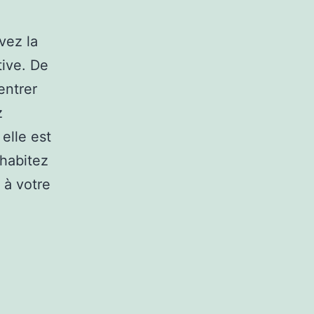
vez la
tive. De
entrer
z
elle est
 habitez
 à votre