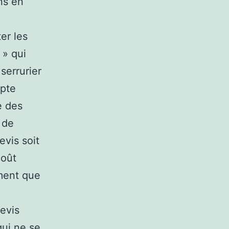
ns en
er les
 » qui
 serrurier
mpte
e des
 de
evis soit
coût
ment que
devis
qui ne se