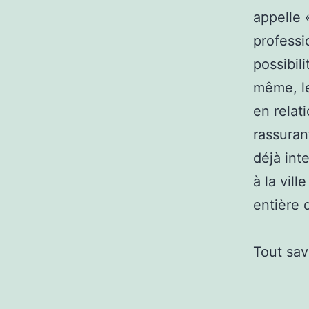
appelle «
professi
possibili
même, le
en relat
rassuran
déjà int
à la vil
entière 
Tout sav