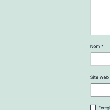
Nom
*
Site web
Enreg