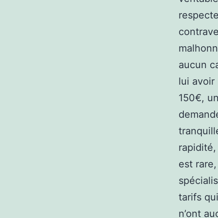
respecte
contrave
malhonnê
aucun ca
lui avoi
150€, un
demander
tranquil
rapidité
est rare
spécialis
tarifs q
n’ont au