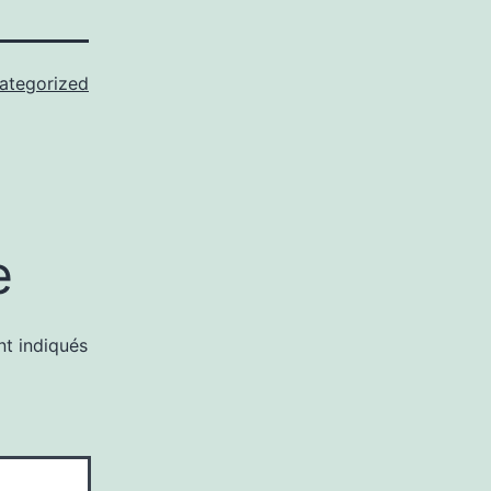
ategorized
e
nt indiqués