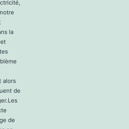
tricité,
 notre
t
ans la
 et
tes
roblème
t alors
quent de
ger.Les
cte
age de