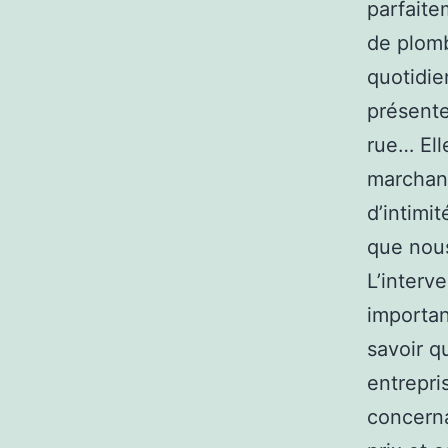
parfaite
de plomb
quotidie
présente
rue… Ell
marchand
d’intimi
que nous
L’interv
importan
savoir q
entrepri
concerna