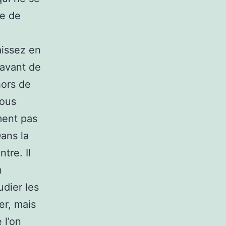
pe de
aissez en
 avant de
hors de
vous
ment pas
Dans la
tre. Il
n
udier les
er, mais
 l’on