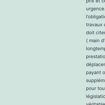
prix et 
urgence.
l’obliga
travaux 
doit cite
( main d
longtemp
prestati
déplacem
payant o
supplém
pour tou
législat
véritabl