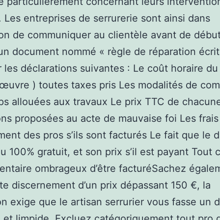
ce particulièrement concernant leurs interventio
 Les entreprises de serrurerie sont ainsi dans
tion de communiquer au clientèle avant de début
un document nommé « règle de réparation écrit
r les déclarations suivantes : Le coût horaire du
’œuvre ) toutes taxes pris Les modalités de co
s allouées aux travaux Le prix TTC de chacun
ons proposées au acte de mauvaise foi Les frais
ent des pros s’ils sont facturés Le fait que le d
u 100% gratuit, et son prix s’il est payant Tout 
entaire ombrageux d’être facturéSachez égale
te discernement d’un prix dépassant 150 €, la
ion exige que le artisan serrurier vous fasse un 
e et limpide. Excluez catégoriquement tout pro 