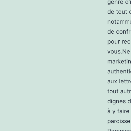
genre d’
de tout c
notammen
de confr
pour rec
vous.Ne 
marketin
authenti
aux lett
tout aut
dignes d
à y faire
paroisse