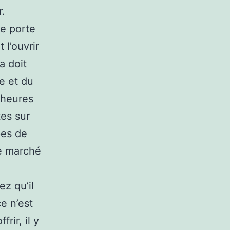
r.
re porte
 l’ouvrir
a doit
e et du
 heures
tes sur
pes de
le marché
ez qu’il
e n’est
rir, il y