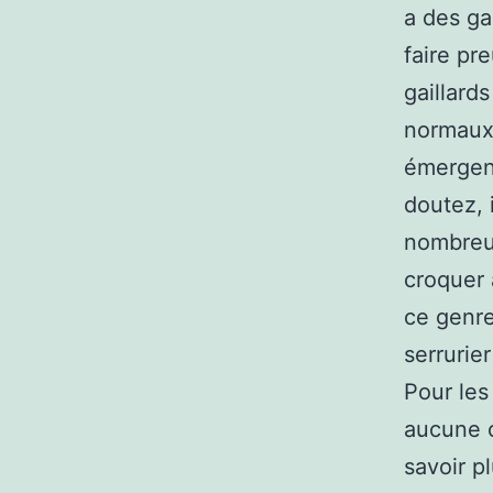
a des ga
faire pr
gaillard
normaux 
émergent
doutez, 
nombreus
croquer 
ce genre
serrurie
Pour les
aucune c
savoir p