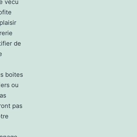
se vécu
ofite
laisir
rerie
ifier de
e
s boites
iers ou
pas
ront pas
otre