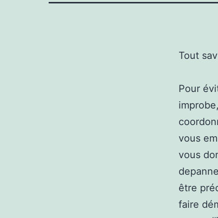
Tout sav
Pour évi
improbe,
coordonn
vous emm
vous don
depanneu
être pré
faire dé