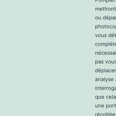
Pompiers
mettront
ou dépan
photocop
vous dét
compléte
nécessai
pas vous
déplacem
analyse 
interrog
que cela
une port
récoltée