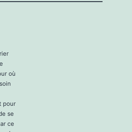
rier
de
our où
soin
t pour
 de se
ar ce