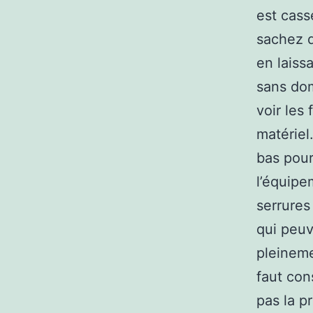
est cass
sachez q
en laissa
sans dom
voir les
matériel
bas pour
l’équipe
serrures
qui peuv
pleineme
faut con
pas la p