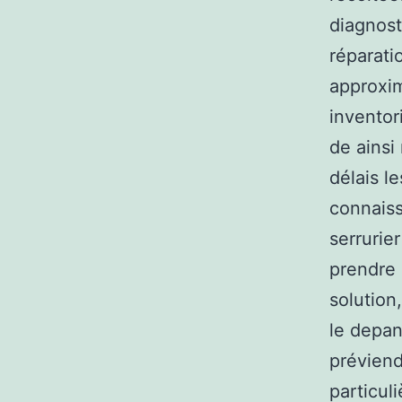
diagnost
réparati
approxim
inventor
de ainsi
délais l
connaiss
serrurier
prendre 
solution
le depan
préviend
particul