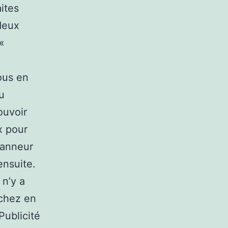
ites
deux
«
ous en
u
ouvoir
x pour
panneur
ensuite.
 n’y a
rchez en
Publicité