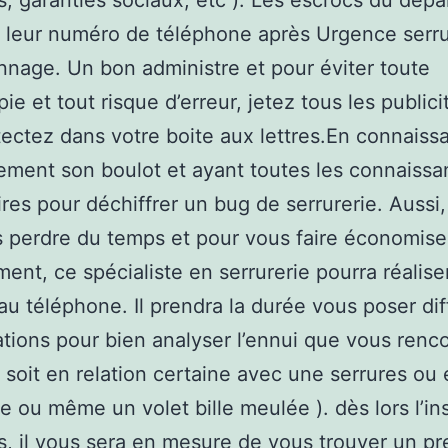
, garanties sociaux, etc ). Les escrocs du dép
 leur numéro de téléphone après Urgence serru
nage. Un bon administre et pour éviter toute
ie et tout risque d’erreur, jetez tous les public
ectez dans votre boite aux lettres.En connaiss
ment son boulot et ayant toutes les connaiss
res pour déchiffrer un bug de serrurerie. Aussi
 perdre du temps et pour vous faire économise
ent, ce spécialiste en serrurerie pourra réalise
au téléphone. Il prendra la durée vous poser di
ations pour bien analyser l’ennui que vous renco
 soit en relation certaine avec une serrures ou
e ou même un volet bille meulée ). dès lors l’in
s, il vous sera en mesure de vous trouver un pr