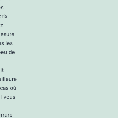
es
prix
ez
mesure
ns les
 peu de
it
illeure
 cas où
il vous
errure