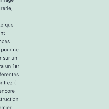
annage
rerie,
ité que
ant
ances
, pour ne
r sur un
ra un 1er
fférentes
ntrez (
 encore
struction
emier