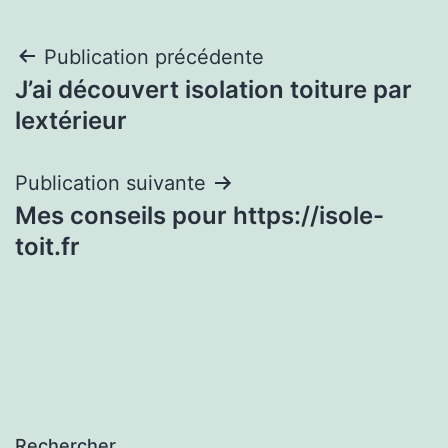
Navigation
Publication précédente
J’ai découvert isolation toiture par
de
lextérieur
l’article
Publication suivante
Mes conseils pour https://isole-
toit.fr
Rechercher