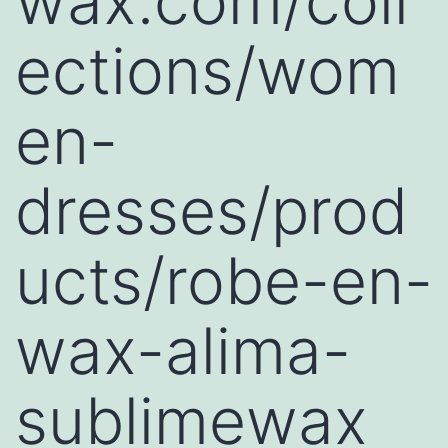
wax.com/coll
ections/wom
en-
dresses/prod
ucts/robe-en-
wax-alima-
sublimewax