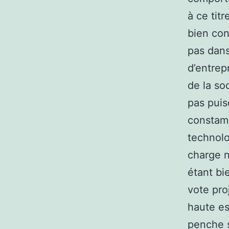
à ce titr
bien con
pas dans
d’entrep
de la so
pas puis
constamm
technolo
charge ne
étant bi
vote pro
haute es
penche s