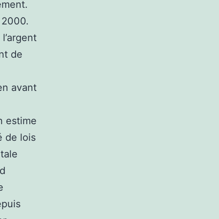
gement.
 2000.
l’argent
nt de
en avant
n estime
 de lois
tale
id
e
epuis