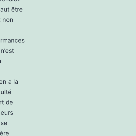
faut être
t non
l
formances
 n’est
a
en a la
culté
rt de
peurs
 se
1ère