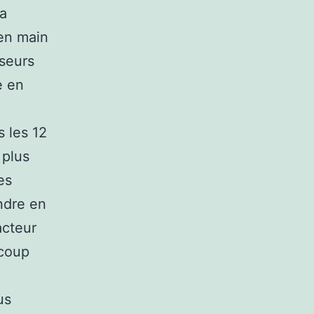
la
en main
sseurs
e en
 les 12
 plus
es
endre en
acteur
ucoup
us