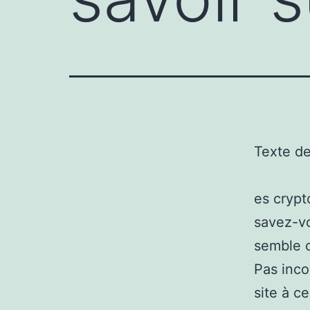
Texte d
es crypt
savez-vo
semble c
Pas inco
site à c