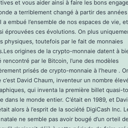
tives et vous aider ainsi à faire les bons enga
nde a terriblement changé à partir des années
al a embué l’ensemble de nos espaces de vie, et 
ssi éprouvées ces évolutions. On plus uniqueme
 physiques, toutefois par le fait de monnaies
es.Les origines de la crypto-monnaie datent à bi
té rencontré par le Bitcoin, l’une des modèles
ièrement prisés de crypto-monnaie à l’heure . O
e c’est David Chaum, inventeur un nombre élevé
aphiques, qui inventa la première billet quasi-to
 dans le monde entier. C’était en 1989, et Dav
ait alors à l’esprit de la société DigiCash Inc. L
natale ne semble pas avoir bougé d’un orteil d