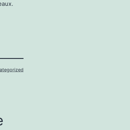
eaux.
ategorized
e