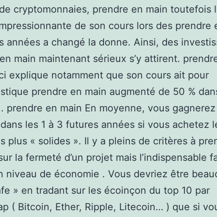
 de cryptomonnaies, prendre en main toutefois 
mpressionnante de son cours lors des prendre 
s années a changé la donne. Ainsi, des investi
en main maintenant sérieux s’y attirent. prendr
i explique notamment que son cours ait pour
istique prendre en main augmenté de 50 % dans
 . prendre en main En moyenne, vous gagnerez
 dans les 1 à 3 futures années si vous achetez l
s plus « solides ». Il y a pleins de critères à pr
ur la fermeté d’un projet mais l’indispensable f
n niveau de économie . Vous devriez être bea
afe » en tradant sur les écoinçon du top 10 par
p ( Bitcoin, Ether, Ripple, Litecoin… ) que si vo