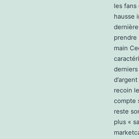
les fans
hausse i
dernière
prendre 
main Cec
caractér
derniers
d’argent
recoin le
compte s
reste so
plus « s
marketca