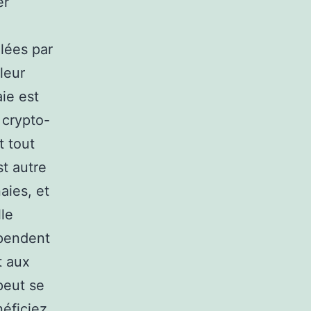
er
lées par
leur
ie est
 crypto-
t tout
st autre
aies, et
lle
épendent
t aux
peut se
éficiez