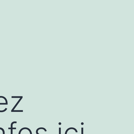
ez
nfos ici