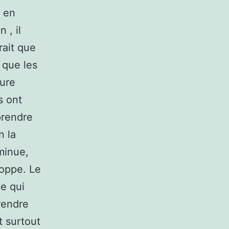
 en
 , il
rait que
 que les
eure
s ont
prendre
n la
minue,
loppe. Le
ce qui
rendre
t surtout