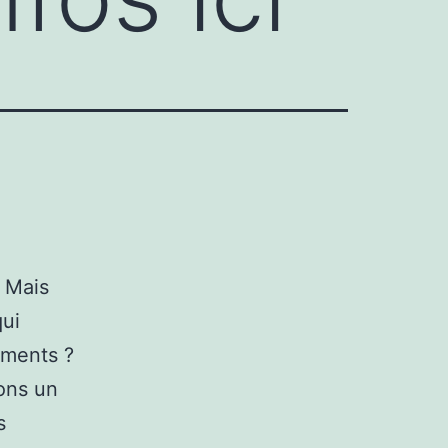
 Mais
qui
ements ?
sons un
s