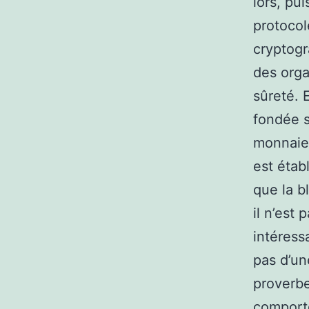
lors, pui
protoco
cryptogr
des orga
sûreté. 
fondée s
monnaies
est étab
que la b
il n’est 
intéress
pas d’un
proverbe
comporte