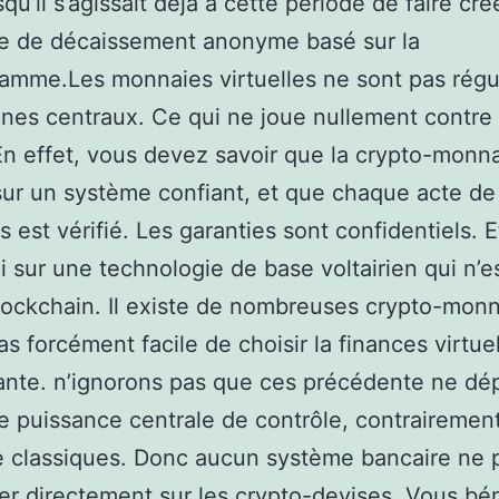
squ’il s’agissait déjà à cette période de faire cré
le de décaissement anonyme basé sur la
amme.Les monnaies virtuelles ne sont pas régu
nes centraux. Ce qui ne joue nullement contre 
En effet, vous devez savoir que la crypto-monna
ur un système confiant, et que chaque acte de
 est vérifié. Les garanties sont confidentiels. E
li sur une technologie de base voltairien qui n’e
lockchain. Il existe de nombreuses crypto-monn
pas forcément facile de choisir la finances virtue
ante. n’ignorons pas que ces précédente ne d
e puissance centrale de contrôle, contrairemen
 classiques. Donc aucun système bancaire ne 
r directement sur les crypto-devises. Vous bén