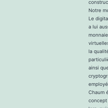
construc
Notre mo
Le digit
a lui au
monnaies
virtuell
la quali
particul
ainsi qu
cryptogr
employée
Chaum ét
concept 