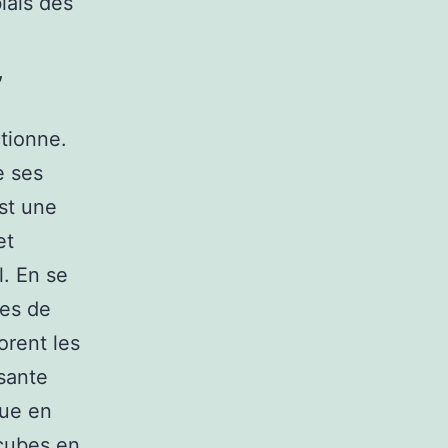
iais des
,
ctionne.
e ses
est une
et
l. En se
ues de
orent les
ssante
que en
 cubes en