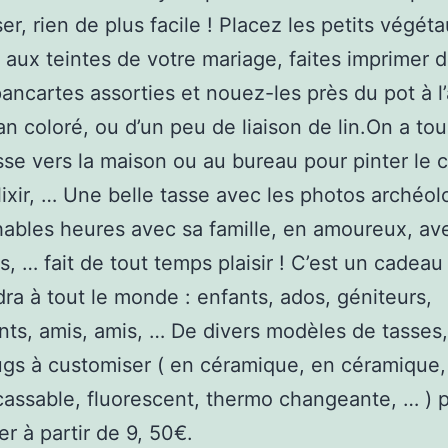
er, rien de plus facile ! Placez les petits végét
 aux teintes de votre mariage, faites imprimer 
pancartes assorties et nouez-les près du pot à l
an coloré, ou d’un peu de liaison de lin.On a to
sse vers la maison ou au bureau pour pinter le c
élixir, … Une belle tasse avec les photos archéol
hables heures avec sa famille, en amoureux, av
s, … fait de tout temps plaisir ! C’est un cadeau
ra à tout le monde : enfants, ados, géniteurs,
ts, amis, amis, … De divers modèles de tasses,
gs à customiser ( en céramique, en céramique,
ncassable, fluorescent, thermo changeante, … )
er à partir de 9, 50€.