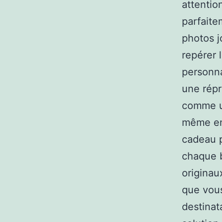
attentio
parfaite
photos j
repérer 
personna
une répr
comme u
même en 
cadeau p
chaque b
originau
que vou
destinat