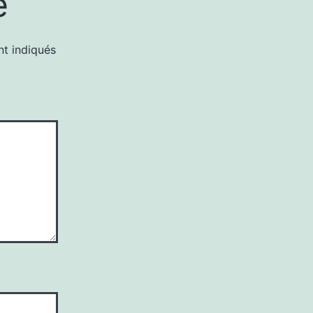
e
nt indiqués