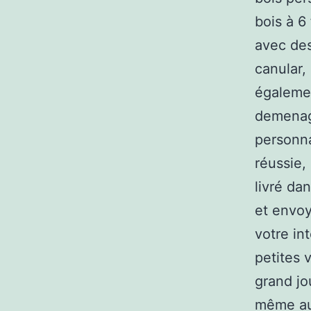
bois à 6 
avec de
canular,
égalemen
demenag
personna
réussie, 
livré da
et envoy
votre in
petites 
grand jo
même aux