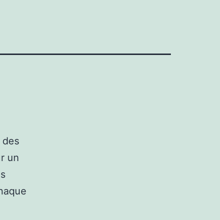
 des
ur un
es
chaque