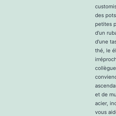
customis
des pots
petites 
d’un rub
d’une ta
thé, le 
irréproc
collègue
conviend
ascendan
et de mu
acier, i
vous aid