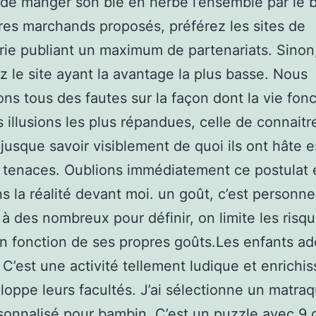
 de manger son blé en herbe l’ensemble par le b
res marchands proposés, préférez les sites de
rie publiant un maximum de partenariats. Sinon
z le site ayant la avantage la plus basse. Nous
ons tous des fautes sur la façon dont la vie fon
s illusions les plus répandues, celle de connaitr
jusque savoir visiblement de quoi ils ont hâte 
 tenaces. Oublions immédiatement ce postulat 
s la réalité devant moi. un goût, c’est personne
à des nombreux pour définir, on limite les risq
en fonction de ses propres goûts.Les enfants ad
 C’est une activité tellement ludique et enrichi
loppe leurs facultés. J’ai sélectionne un matra
sonnalisé pour bambin. C’est un puzzle avec 9