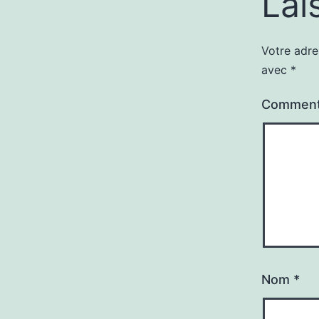
Lai
Votre adre
avec
*
Comment
Nom
*