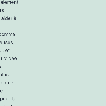
également
es
 aider à
, comme
ieuses,
m… et
u d’idée
ur
plus
lon ce
ne
pour la