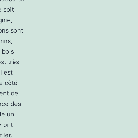
e soit
gnie,
ions sont
rins,
 bois
st très
l est
de côté
ment de
ance des
de un
vront
r les