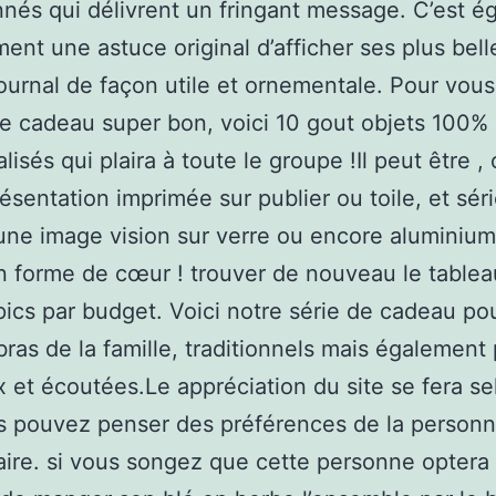
nnés qui délivrent un fringant message. C’est 
ment une astuce original d’afficher ses plus bell
ournal de façon utile et ornementale. Pour vous
le cadeau super bon, voici 10 gout objets 100%
lisés qui plaira à toute le groupe !Il peut être 
ésentation imprimée sur publier ou toile, et sér
ne image vision sur verre ou encore aluminiu
forme de cœur ! trouver de nouveau le tablea
ics par budget. Voici notre série de cadeau po
ras de la famille, traditionnels mais également 
x et écoutées.Le appréciation du site se fera se
s pouvez penser des préférences de la person
aire. si vous songez que cette personne optera 