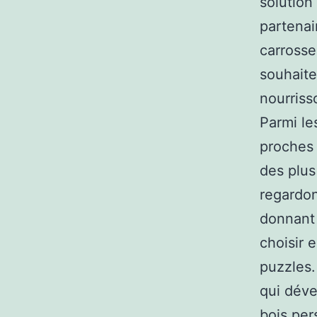
solution
partenai
carrosse
souhaite
nourriss
Parmi le
proches 
des plus
regardon
donnant 
choisir 
puzzles.
qui déve
bois per