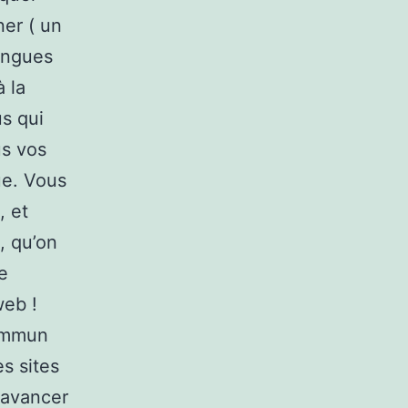
ner ( un
ongues
 la
us qui
us vos
ue. Vous
, et
, qu’on
e
web !
commun
s sites
’avancer