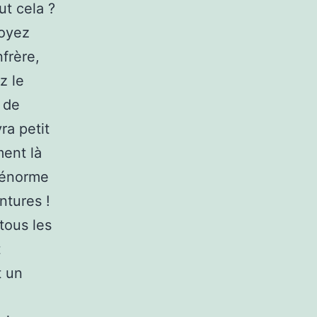
ut cela ?
soyez
frère,
z le
 de
ra petit
ent là
s énorme
ntures !
tous les
t
t un