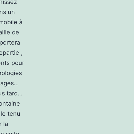
nissez
ans un
mobile à
aille de
 portera
partie ,
ents pour
nologies
images…
us tard…
fontaine
lle tenu
 la