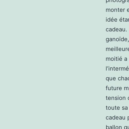
photogra
monter e
idée éta
cadeau. 
ganoïde,
meilleur
moitié a
l’intermé
que chaq
future m
tension 
toute sa 
cadeau p
ballon q