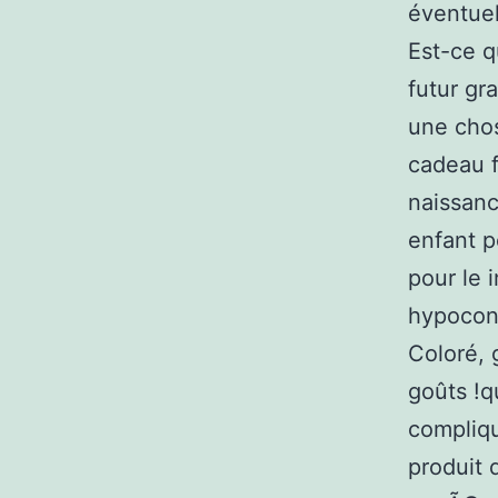
éventuel
Est-ce q
futur gr
une chos
cadeau f
naissance
enfant p
pour le 
hypocond
Coloré, 
goûts !qu
compliqu
produit 