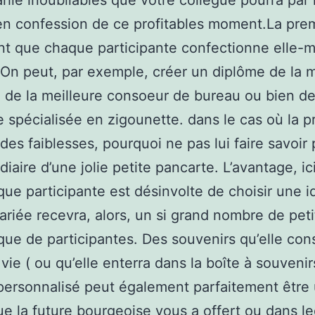
hie inoubliables que votre collègue pourra par l
n confession de ce profitables moment.La pre
nt que chaque participante confectionne elle
On peut, par exemple, créer un diplôme de la m
 de la meilleure consoeur de bureau ou bien de
e spécialisée en zigounette. dans le cas où la 
 des faiblesses, pourquoi ne pas lui faire savoir 
diaire d’une jolie petite pancarte. L’avantage, ici
ue participante est désinvolte de choisir une i
ariée recevra, alors, un si grand nombre de peti
que de participantes. Des souvenirs qu’elle con
vie ( ou qu’elle enterra dans la boîte à souvenir
ersonnalisé peut également parfaitement être
ue la future bourgeoise vous a offert ou dans l