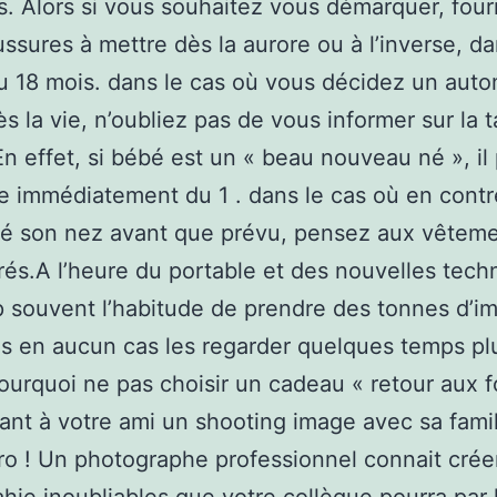
 Alors si vous souhaitez vous démarquer, four
ssures à mettre dès la aurore ou à l’inverse, d
 18 mois. dans le cas où vous décidez un auto
s la vie, n’oubliez pas de vous informer sur la t
En effet, si bébé est un « beau nouveau né », il
e immédiatement du 1 . dans le cas où en contre
nté son nez avant que prévu, pensez aux vêtem
és.A l’heure du portable et des nouvelles tech
p souvent l’habitude de prendre des tonnes d’
s en aucun cas les regarder quelques temps pl
pourquoi ne pas choisir un cadeau « retour aux 
rant à votre ami un shooting image avec sa fami
ro ! Un photographe professionnel connait créer