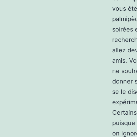
vous ête
palmipèd
soirées 
recherch
allez de
amis. Vo
ne souha
donner s
se le di
expérim
Certain
puisque 
on ignor