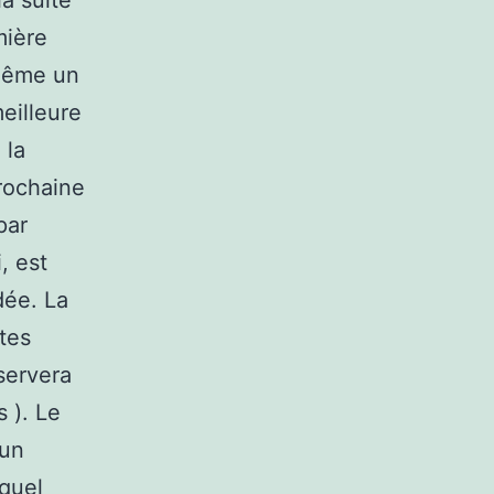
a suite
mière
-même un
eilleure
 la
prochaine
par
, est
dée. La
tes
servera
s ). Le
 un
equel