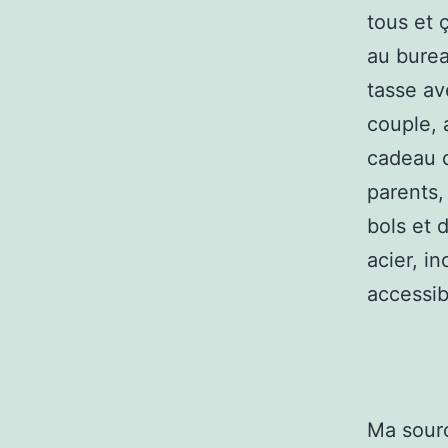
tous et 
au burea
tasse av
couple, 
cadeau q
parents,
bols et 
acier, i
accessib
Ma sour