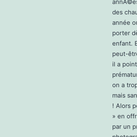
annÃ©es.
des chau
année ou
porter dè
enfant. 
peut-êtr
il a poi
prématur
on a tro
mais san
! Alors 
» en off
par un p