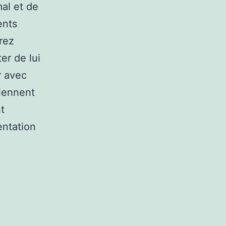
mal et de
ents
rez
er de lui
r avec
tiennent
t
entation