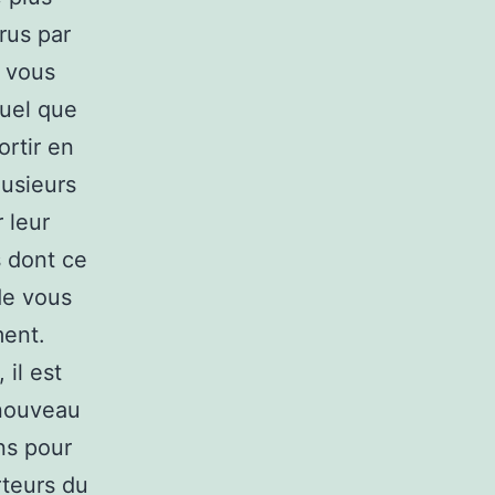
rus par
i vous
quel que
ortir en
lusieurs
 leur
s dont ce
de vous
ment.
il est
 nouveau
ns pour
rteurs du