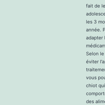
fait de 
adolesce
les 3 mo
année. P
adapter 
médicame
Selon le 
éviter l
traiteme
vous pou
chiot qu
comport
des alim