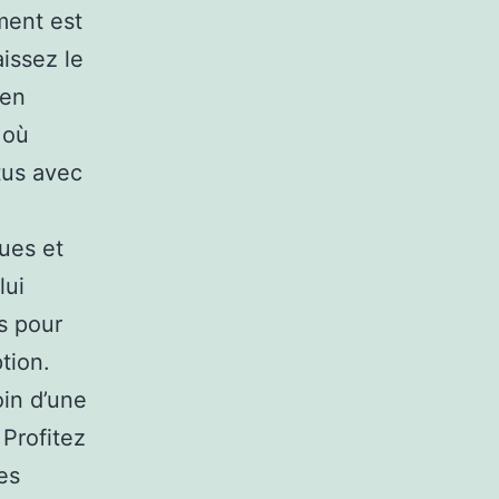
ment est
issez le
ien
 où
tus avec
ues et
lui
s pour
tion.
oin d’une
 Profitez
es