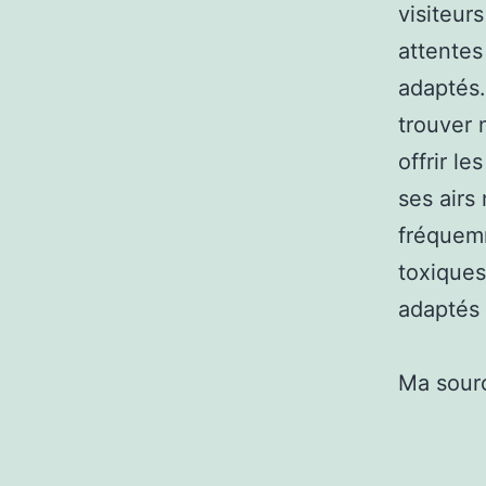
visiteur
attentes
adaptés.
trouver 
offrir l
ses airs
fréquemm
toxiques
adaptés 
Ma sour