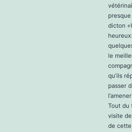
vétérina
presque 
dicton «
heureux»
quelques
le meill
compagno
qu’ils r
passer d
l’amener
Tout du 
visite d
de cette