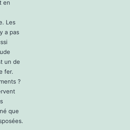
t en
e. Les
’y a pas
ssi
tude
st un de
 fer.
ements ?
ervent
es
nné que
isposées.