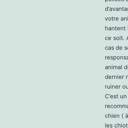
d’avanta
votre an
hantent 
ce soit.
cas de s
responsa
animal d
dernier 
ruiner o
C’est un
recomma
chien ( 
les chio