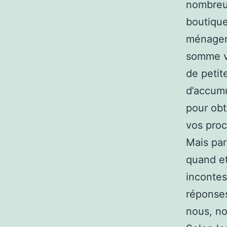
nombreus
boutiques
ménager
somme va
de petit
d’accumu
pour obt
vos proc
Mais par
quand et
incontes
réponses
nous, no