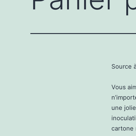
Source 
Vous aim
n’import
une jolie
inoculat
cartone 