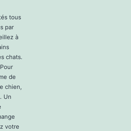
tés tous
is par
illez à
ains
es chats.
 Pour
hme de
e chien,
é. Un
e
 mange
z votre