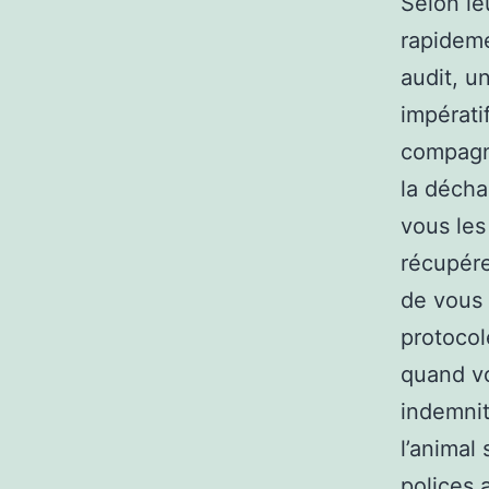
Selon le
rapideme
audit, u
impérati
compagni
la décha
vous les 
récupére
de vous 
protocol
quand vo
indemnit
l’animal
polices 