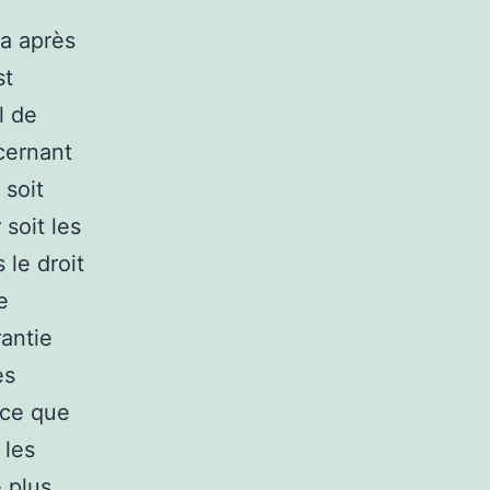
ra après
st
l de
ncernant
 soit
 soit les
 le droit
e
antie
es
nce que
 les
e plus