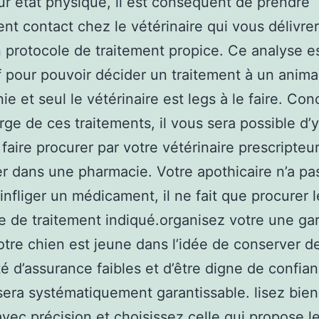
ur état physique, il est conséquent de prendre
nt contact chez le vétérinaire qui vous délivre
n protocole de traitement propice. Ce analyse e
f pour pouvoir décider un traitement à un anima
e et seul le vétérinaire est legs à le faire. Co
rge de ces traitements, il vous sera possible d’y
faire procurer par votre vétérinaire prescripteur
r dans une pharmacie. Votre apothicaire n’a pas
infliger un médicament, il ne fait que procurer l
e de traitement indiqué.organisez votre une gar
tre chien est jeune dans l’idée de conserver d
é d’assurance faibles et d’être digne de confia
 sera systématiquement garantissable. lisez bien
avec précision et choisissez celle qui propose l