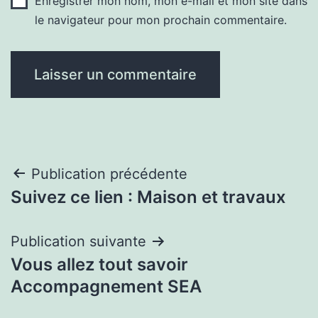
Enregistrer mon nom, mon e-mail et mon site dans
le navigateur pour mon prochain commentaire.
Navigation
Publication précédente
Suivez ce lien : Maison et travaux
de
l’article
Publication suivante
Vous allez tout savoir
Accompagnement SEA