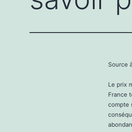
Source 
Le prix 
France t
compte s
conséque
abondant