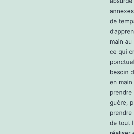
absurde 
annexes.
de temps
d’appren
main au 
ce qui c
ponctuel
besoin d
en main 
prendre 
guère, p
prendre 
de tout 
réaliser