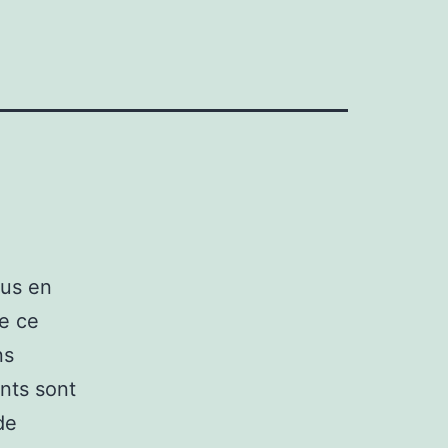
ous en
de ce
ns
nts sont
de