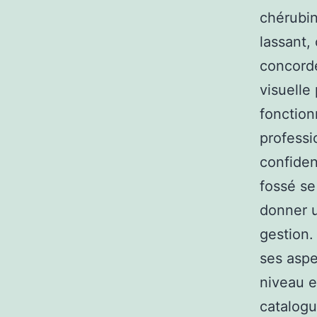
chérubin
lassant,
concorde
visuelle
fonction
professi
confiden
fossé se
donner u
gestion.
ses aspe
niveau e
catalogu