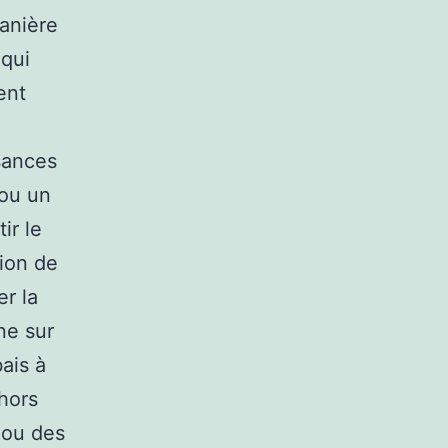
anière
 qui
ent
sances
 ou un
ir le
sion de
er la
ne sur
ais à
 hors
 ou des