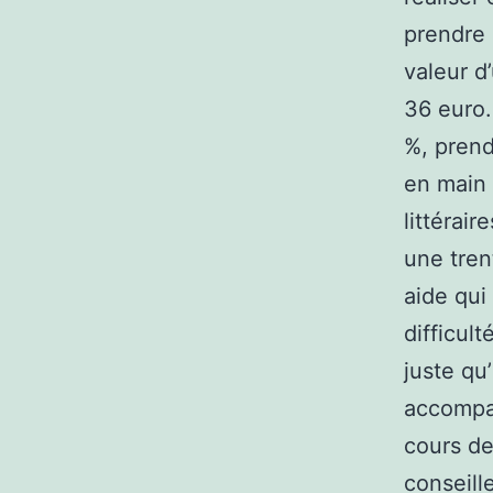
prendre 
valeur d
36 euro.
%, prend
en main 
littérai
une tren
aide qui
difficul
juste qu
accompag
cours de
conseill