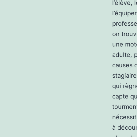
l’élève,
l’équipe
professe
on trouv
une moto
adulte, p
causes o
stagiair
qui règn
capte qu
tourment
nécessit
à décour