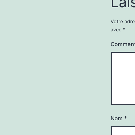
Lai
Votre adre
avec
*
Comment
Nom
*