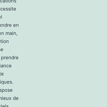
ications
écessite
l
rendre en
en main,
tion
se
r prendre
biance
te
iques.
ispose
 mieux de
iels