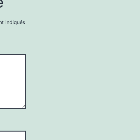
e
nt indiqués