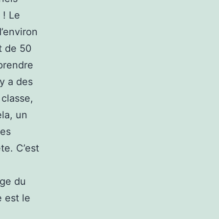
 ! Le
d’environ
t de 50
 prendre
 y a des
 classe,
la, un
ues
te. C’est
age du
 est le