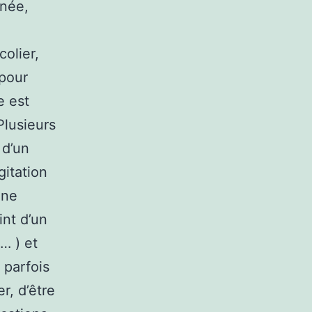
gnée,
olier,
 pour
e est
Plusieurs
 d’un
gitation
 ne
int d’un
… ) et
 parfois
r, d’être