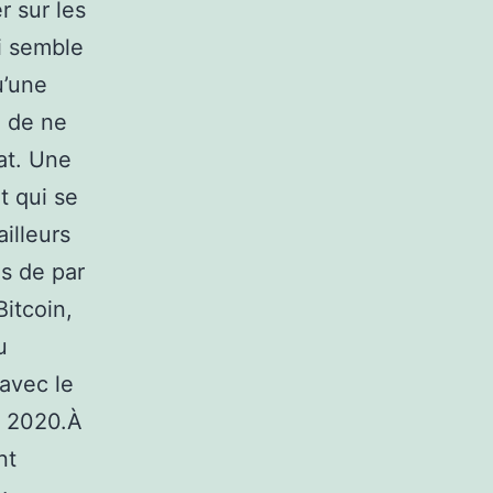
r sur les
i semble
u’une
é de ne
tat. Une
t qui se
illeurs
es de par
itcoin,
u
avec le
r 2020.À
nt