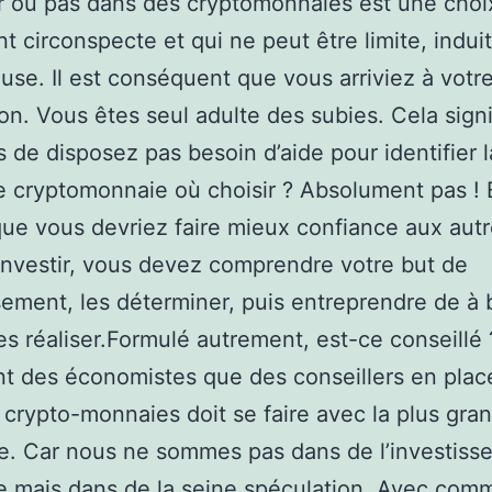
ir ou pas dans des cryptomonnaies est une choi
 circonspecte et qui ne peut être limite, indui
se. Il est conséquent que vous arriviez à votr
on. Vous êtes seul adulte des subies. Cela signif
 de disposez pas besoin d’aide pour identifier l
e cryptomonnaie où choisir ? Absolument pas ! E
 que vous devriez faire mieux confiance aux autr
investir, vous devez comprendre votre but de
sement, les déterminer, puis entreprendre de à 
les réaliser.Formulé autrement, est-ce conseillé
tant des économistes que des conseillers en pla
s crypto-monnaies doit se faire avec la plus gra
e. Car nous ne sommes pas dans de l’investiss
e mais dans de la seine spéculation. Avec com