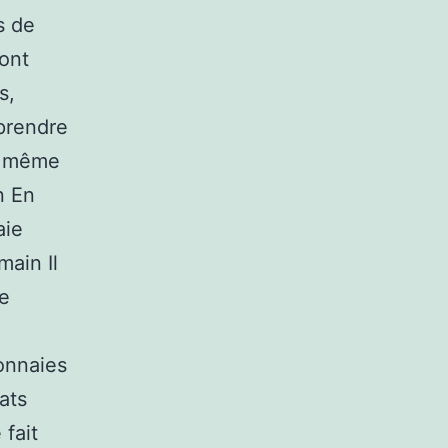
s de
ont
s,
prendre
t même
n En
aie
ain Il
ue
onnaies
ats
 fait