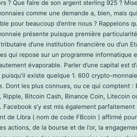
ors ? Que faire de son argent sterling 925 ? Mise
monnaies comme une demande a, bien, mais qu
ble pour beaucoup d’entre nous ? Rappelons q
onnaie présente puisque première particularit
tributaire d’une institution financière ou d’un E
es qui repose sur un programme informatique e
autement évaporable. Parler d’une capital est d’a
 puisqu’il existe quelque 1. 600 crypto-monnai
. Dont les plus connues, ou ce qui comptent : B
 Ripple, Bitcoin Cash, Binance Coin, Litecoin o
 Facebook s’y est mis également parfaitement 
t de Libra ( nom de code FBcoin ) affirmé pou
 des actions, de la bourse et de l’or, la engageme