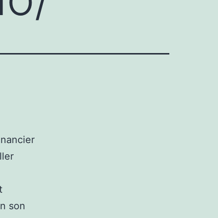
inancier
ller
t
on son