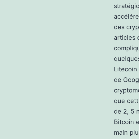
stratégi
accélére
des cryp
articles
compliqué
quelques
Litecoin
de Googl
cryptomo
que cett
de 2, 5 
Bitcoin 
main plu