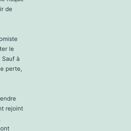
ir de
nomiste
er le
 Sauf à
e perte,
rendre
t rejoint
.
sont