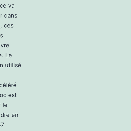
ice va
ir dans
, ces
es
ivre
e. Le
 utilisé
ccéléré
loc est
 le
ndre en
57