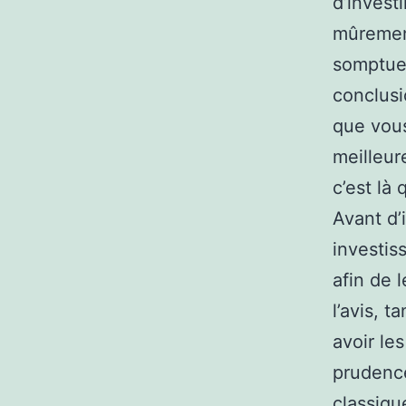
d’invest
mûrement
somptueu
conclusi
que vous
meilleur
c’est là
Avant d’
investis
afin de 
l’avis, 
avoir le
prudenc
classiqu