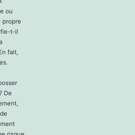
x
te ou
e propre
ie-t-il
a
n fait,
es.
bosser
 ? De
cement,
nde
ement
me risque