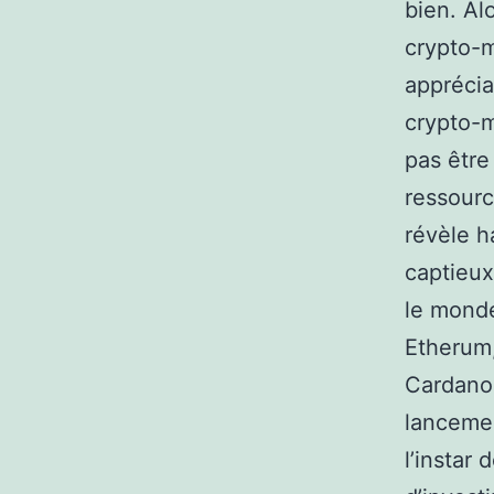
bien. Al
crypto-
apprécia
crypto-m
pas être 
ressourc
révèle h
captieux
le monde
Etherum,
Cardano.
lancemen
l’instar