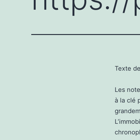
Texte d
Les note
à la clé
grandeme
L’immobi
chronoph