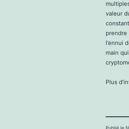
multiple
valeur d
constant
prendre
l’ennui 
main qui
cryptomo
Plus d’i
Publié le
f