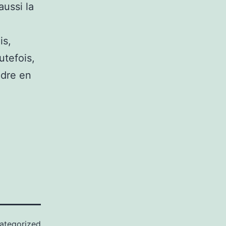
aussi la
is,
tefois,
ndre en
ategorized