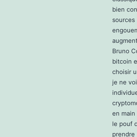
bien con
sources 
engouem
augmenta
Bruno Co
bitcoin 
choisir 
je ne vo
individu
cryptomo
en main 
le pouf 
prendre 