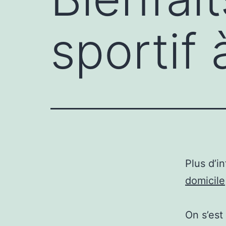
sportif 
Plus d’i
domicile
On s’est