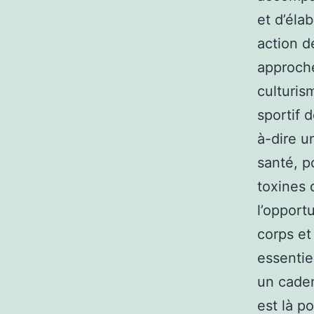
et d’éla
action d
approche
culturis
sportif 
à-dire u
santé, p
toxines 
l’opport
corps et
essentie
un caden
est là p