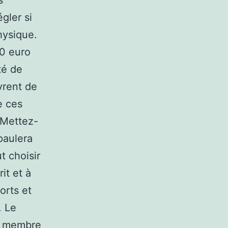
s
gler si
hysique.
00 euro
té de
vrent de
e ces
 Mettez-
paulera
ut choisir
it et à
orts et
. Le
il membre