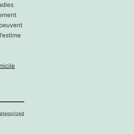
adies
lement
 peuvent
l’estime
micile
ategorized