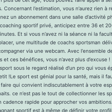
plus de cet âge, vous pouvez faire appel à se
s. Concernant l’estimation, vous n’aurez rien à ré
nez un abonnement dans une salle d’activité p
coaching sportif privé, anticipez entre 36 et 2
inutes. Et si vous n’avez ni la séance ni la facul
lacer, une multitude de coachs sportsman déli
compagner via une webcam. Avec l’ensemble d
s et ces bénéfices, vous n’avez plus d’excuse !
sport sous le regard réalisé d’un pro qui vous é
etit !Le sport est génial pour la santé, mais il fa
r faire qui convient indiscutablement à votre espr
aits. ce n’est pas le tout de collectionner les sp
n cadence rapide pour approcher vos ambitions
nant sportif est à même de définir votre prof