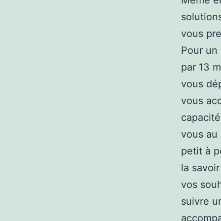
Même en 
solution
vous pre
Pour un 
par 13 m
vous dép
vous ac
capacité
vous au 
petit à p
la savoi
vos souh
suivre u
accompag