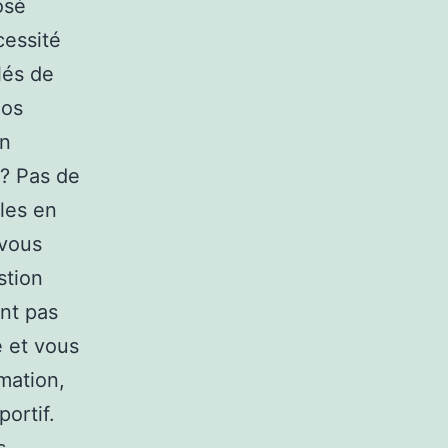
osé
cessité
lés de
nos
un
 ? Pas de
lles en
 vous
stion
nt pas
e et vous
mation,
portif.