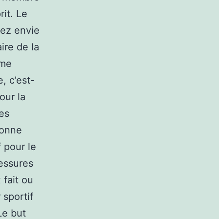
rit. Le
vez envie
ire de la
mme
, c’est-
our la
les
donne
f pour le
lessures
 fait ou
 sportif
Le but