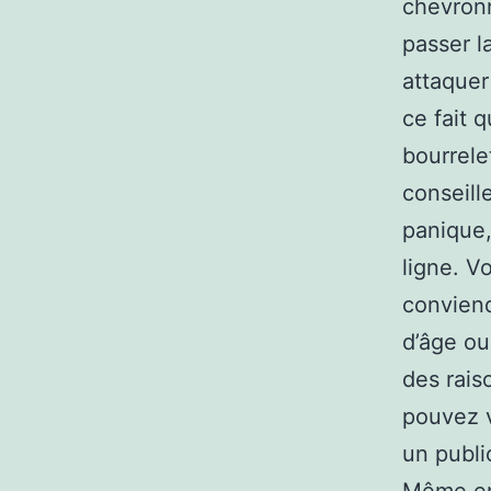
chevronn
passer l
attaquer
ce fait 
bourrele
conseill
panique,
ligne. V
conviend
d’âge ou
des rais
pouvez v
un publi