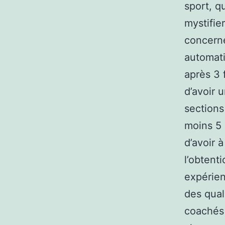
sport, q
mystifie
concerne
automati
après 3 
d’avoir 
sections
moins 5 
d’avoir 
l’obtent
expérien
des qual
coachés 