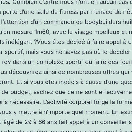
és. Combien d’entre nous n’ont en aucun cas 
a porte d’une salle de fitness par menace de né
 l’attention d’un commando de bodybuilders hui
qu’on mesure 1m60, avec le visage moelleux et 
ts inélégant ?Vous êtes décidé à faire appel à 
er sportif, mais vous ne savez pas où le déceler
 rdv dans un complexe sportif ou faire des foui
ous découvrirez ainsi de nombreuses offres qui
ront. Et si vous êtes indécis à cause d’une que
 de budget, sachez que ce ne sont effectiveme
ons nécessaire. L’activité corporel forge la form
ous y mettre à n’importe quel moment. En esti
c âgé de 29 à 66 ans fait appel à un conseiller s