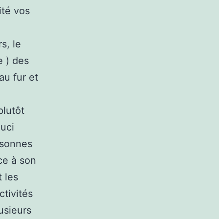
ité vos
s, le
e ) des
au fur et
plutôt
ouci
rsonnes
ce à son
 les
ctivités
usieurs