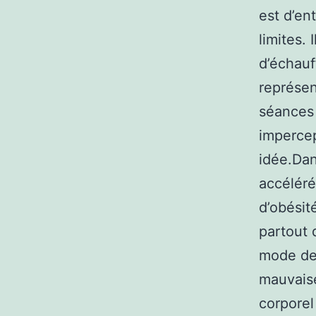
est d’en
limites. 
d’échauf
représen
séances 
imperce
idée.Dan
accéléré
d’obésit
partout 
mode de 
mauvaise
corporel