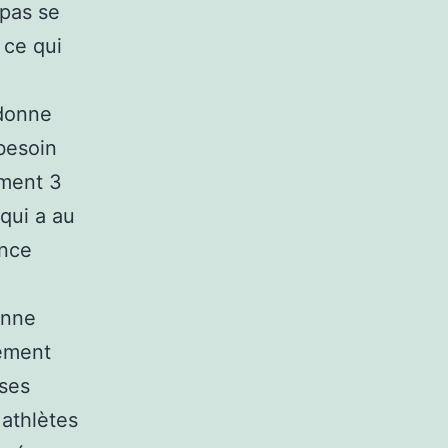
 pas se
 ce qui
ndonne
besoin
ement 3
 qui a au
ance
onne
lement
 ses
 athlètes