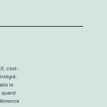
, c’est-
 intégré.
bis le
s quand
a démence