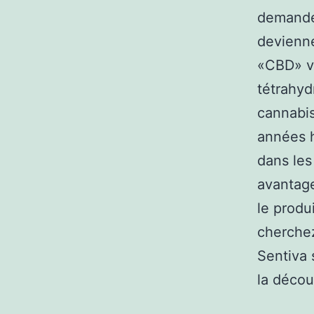
demandez
devienne
«CBD» ve
tétrahyd
cannabis
années h
dans les
avantage
le produi
cherchez
Sentiva 
la décou