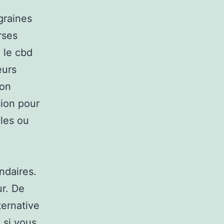
graines
rses
 le cbd
eurs
ion
sion pour
ules ou
ndaires.
ur. De
ternative
 si vous