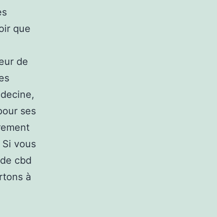
es
oir que
leur de
des
édecine,
pour ses
urement
. Si vous
 de cbd
rtons à