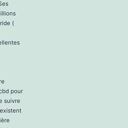
 Ses
llions
ride (
ellentes
re
 cbd pour
e suivre
existent
ière