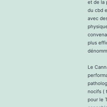
et de la
du cbd e
avec des
physique
convena
plus eff
dénommé 
Le Canna
performa
patholog
nocifs (
pour le 