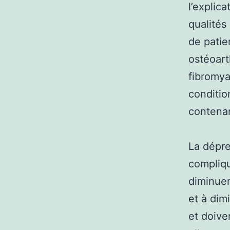
l’explic
qualités
de patie
ostéoart
fibromya
conditio
contenan
La dépre
compliqu
diminuer 
et à dim
et doive