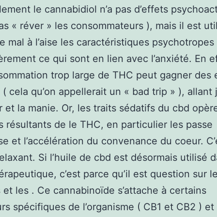
ement le cannabidiol n’a pas d’effets psychoactif
pas « réver » les consommateurs ), mais il est u
e mal à l’aise les caractéristiques psychotrope
ièrement ce qui sont en lien avec l’anxiété. En ef
sommation trop large de THC peut gagner des e
( cela qu’on appellerait un « bad trip » ), allant 
r et la manie. Or, les traits sédatifs du cbd opèr
ts résultants de le THC, en particulier les passe
se et l’accélération du convenance du coeur. C
elaxant. Si l’huile de cbd est désormais utilisé 
érapeutique, c’est parce qu’il est question sur l
 et les . Ce cannabinoïde s’attache à certains
rs spécifiques de l’organisme ( CB1 et CB2 ) et