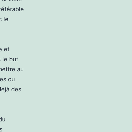
référable
c le
e et
 le but
mettre au
les ou
déjà des
 du
s