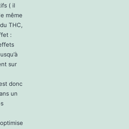
s ( il
tile même
s du THC,
fet :
ffets
jusqu’à
ent sur
’est donc
dans un
es
 optimise