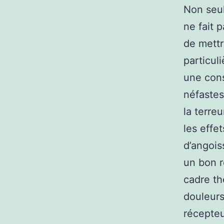
Non seul
ne fait 
de mettr
particul
une con
néfastes 
la terreu
les effe
d’angois
un bon r
cadre th
douleurs
récepteu