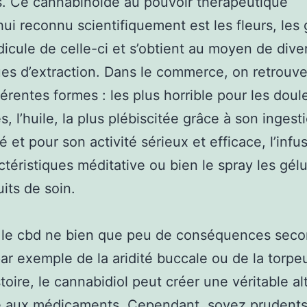
. Ce cannabinoïde au pouvoir thérapeutique
hui reconnu scientifiquement est les fleurs, les 
dicule de celle-ci et s’obtient au moyen de dive
es d’extraction. Dans le commerce, on retrouve
férentes formes : les plus horrible pour les doul
s, l’huile, la plus plébiscitée grâce à son ingest
 et pour son activité sérieux et efficace, l’infu
ctéristiques méditative ou bien le spray les gél
uits de soin.
 le cbd ne bien que peu de conséquences seco
t par exemple de la aridité buccale ou de la torpe
stoire, le cannabidiol peut créer une véritable al
e aux médicaments. Cependant, soyez prudents