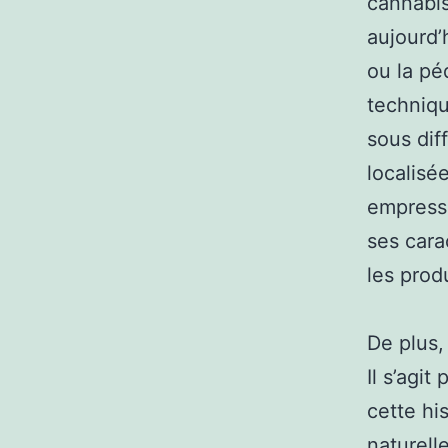
cannabis
aujourd’
ou la pé
techniqu
sous dif
localisée
empressé
ses cara
les prod
De plus,
Il s’agi
cette hi
naturell