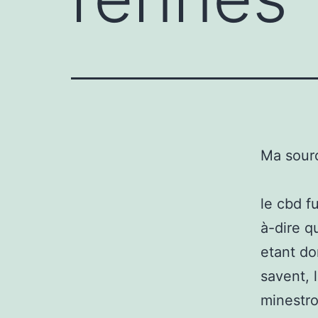
Ma sour
le cbd f
à-dire qu
etant do
savent, 
minestro