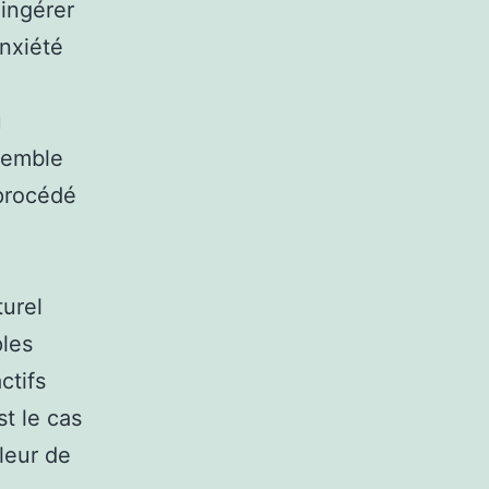
ingérer
nxiété
u
semble
 procédé
turel
ples
ctifs
t le cas
leur de