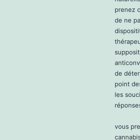
prenez d
de ne pa
disposit
thérapeu
supposit
anticonv
de déter
point de
les souc
réponses
vous pre
cannabis