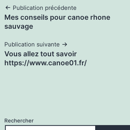
Navigation
Publication précédente
Mes conseils pour canoe rhone
de
sauvage
l’article
Publication suivante
Vous allez tout savoir
https://www.canoe01.fr/
Rechercher