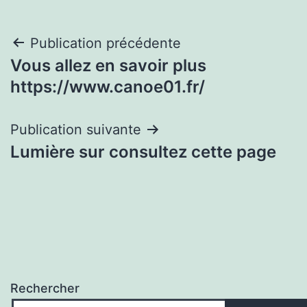
Navigation
Publication précédente
Vous allez en savoir plus
de
https://www.canoe01.fr/
l’article
Publication suivante
Lumière sur consultez cette page
Rechercher